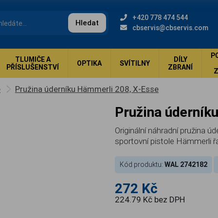
+420 778 474 544
Hledat
cbservis@cbservis.com
P
TLUMIČE A
DÍLY
OPTIKA
SVÍTILNY
PŘÍSLUŠENSTVÍ
ZBRANÍ
e
Pružina úderníku Hämmerli 208, X-Esse
Pružina úderní
Originální náhradní pružina úde
sportovní pistole Hämmerli 
Kód produktu:
WAL 2742182
272 Kč
224.79 Kč bez DPH