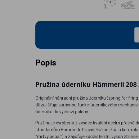
Popis
Pružina úderníku Hämmerli 208 
Originální náhradní pružina úderníku (spring for firin
díl zajišťuje správnou funkci úderníkového mechanis
úderníku do výchozí polohy.
Pružina je vyrobena z vysoce kvalitní oceli s přesně
standardům Hämmerli. Pravidelná údržba a kontrola
"mrtvý odpal") a zajišťuje konzistentní výkon zbraně.