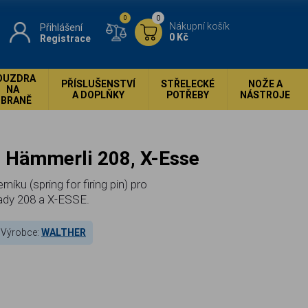
0
0
Nákupní košík
Přihlášení
0 Kč
Registrace
OUZDRA
PŘÍSLUŠENSTVÍ
STŘELECKÉ
NOŽE A
NA
A DOPLŇKY
POTŘEBY
NÁSTROJE
ZBRANĚ
ku Hämmerli 208, X-Esse
rníku (spring for firing pin) pro
řady 208 a X-ESSE.
Výrobce:
WALTHER