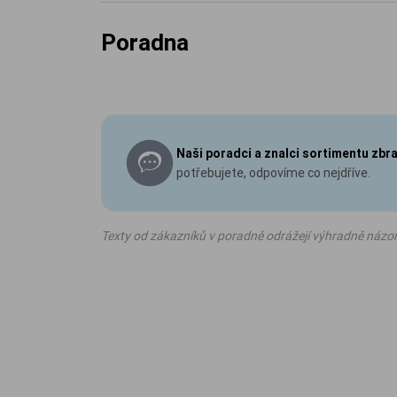
Poradna
Naši poradci a znalci sortimentu zbr
potřebujete, odpovíme co nejdříve.
Texty od zákazníků v poradně odrážejí výhradně názo