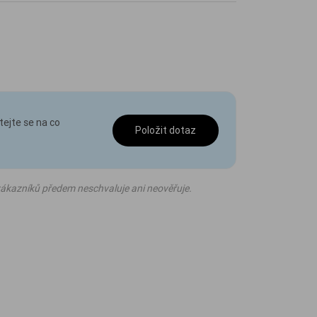
tejte se na co
Položit dotaz
ákazníků předem neschvaluje ani neověřuje.