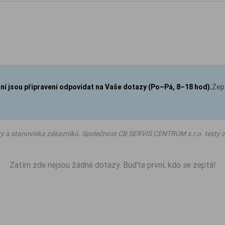
aní jsou připraveni odpovídat na Vaše dotazy (Po–Pá, 8–18 hod).
Zep
ry a stanoviska zákazníků. Společnost CB SERVIS CENTRUM s.r.o. texty z
Zatím zde nejsou žádné dotazy. Buďte první, kdo se zeptá!