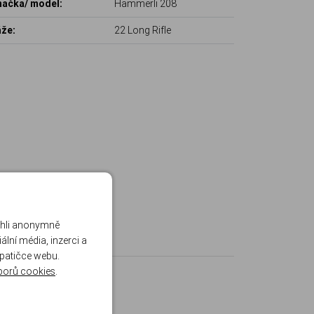
ačka/ model:
Hämmerli 208
že:
22 Long Rifle
ohli anonymně
lní média, inzerci a
 patičce webu.
borů cookies
.