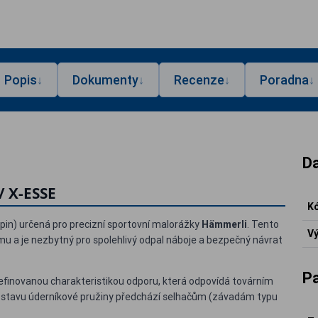
Popis
Dokumenty
Recenze
Poradna
↓
↓
↓
↓
Da
/ X-ESSE
Kó
g pin) určená pro precizní sportovní malorážky
Hämmerli
. Tento
Vý
mu a je nezbytný pro spolehlivý odpal náboje a bezpečný návrat
P
 definovanou charakteristikou odporu, která odpovídá továrním
 stavu úderníkové pružiny předchází selhačům (závadám typu