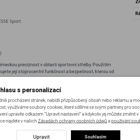
Zn
Rá
ESSE Sport
)
eckou preciznost v oblasti sportovní střelby. Použitím
ujete její stoprocentní funkčnost a bezpečnost, kterou od
hlasu s personalizací
lédněte si naši nabídku originálních náhradních dílů a
li procházení stránek, nabídli přizpůsobený obsah nebo reklamu a m
st, využíváme soubory cookies, které sdílíme se svými partnery pro sociá
avení upravíte odkazem "Upravit nastavení" a kdykoliv jej můžete změnit v
ce najdete v našich
Zásadách ochrany osobních údajů
a
používání sou
Upravit
Souhlasím