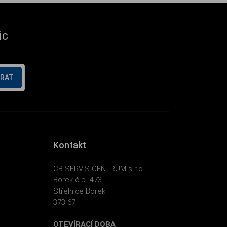
ic
ÍRAT
Kontakt
CB SERVIS CENTRUM s.r.o.
Borek č.p. 473
Střelnice Borek
373 67
OTEVÍRACÍ DOBA