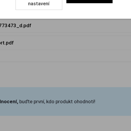
nastavení
2773473_d.pdf
rt.pdf
dnocení,
buďte první, kdo produkt ohodnotí!