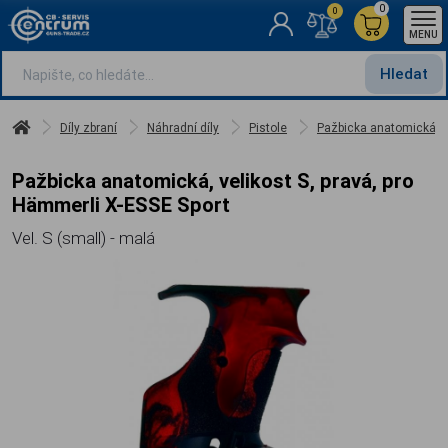
0
0
MENU
Hledat
Díly zbraní
Náhradní díly
Pistole
Pažbicka anatomická, ve
Pažbicka anatomická, velikost S, pravá, pro
Hämmerli X-ESSE Sport
Vel. S (small) - malá