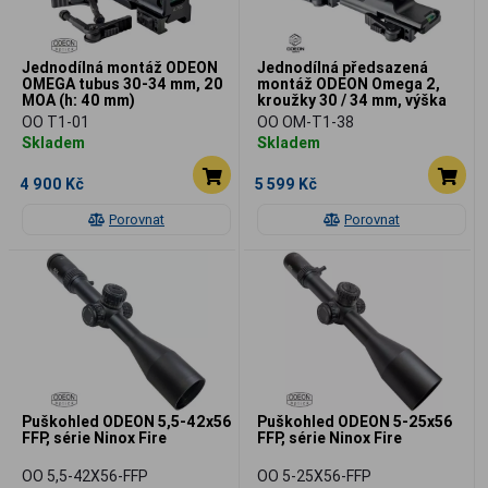
Jednodílná montáž ODEON
Jednodílná předsazená
OMEGA tubus 30-34 mm, 20
montáž ODEON Omega 2,
MOA (h: 40 mm)
kroužky 30 / 34 mm, výška
38 mm, 20 MOA
OO T1-01
OO OM-T1-38
Skladem
Skladem
4 900 Kč
5 599 Kč
Porovnat
Porovnat
Puškohled ODEON 5,5-42x56
Puškohled ODEON 5-25x56
FFP, série Ninox Fire
FFP, série Ninox Fire
OO 5,5-42X56-FFP
OO 5-25X56-FFP