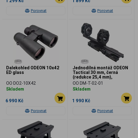
1 299 Kč
1 899 Kč
Porovnat
Porovnat
Dalekohled ODEON 10x42
Jednodílná montáž ODEON
ED glass
Tactical 30 mm, černá
(redukce 25,4 mm),
rychloupínací
OO DO2-10X42
OO DM-T-02-01
Skladem
Skladem
6 990 Kč
1 990 Kč
Porovnat
Porovnat