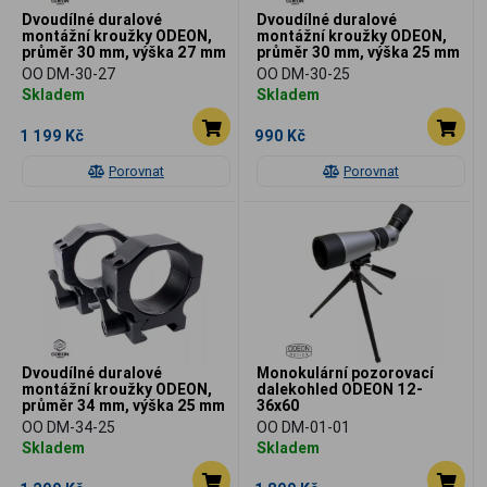
Dvoudílné duralové
Dvoudílné duralové
montážní kroužky ODEON,
montážní kroužky ODEON,
průměr 30 mm, výška 27 mm
průměr 30 mm, výška 25 mm
OO DM-30-27
OO DM-30-25
Skladem
Skladem
1 199 Kč
990 Kč
Porovnat
Porovnat
Dvoudílné duralové
Monokulární pozorovací
montážní kroužky ODEON,
dalekohled ODEON 12-
průměr 34 mm, výška 25 mm
36x60
OO DM-34-25
OO DM-01-01
Skladem
Skladem