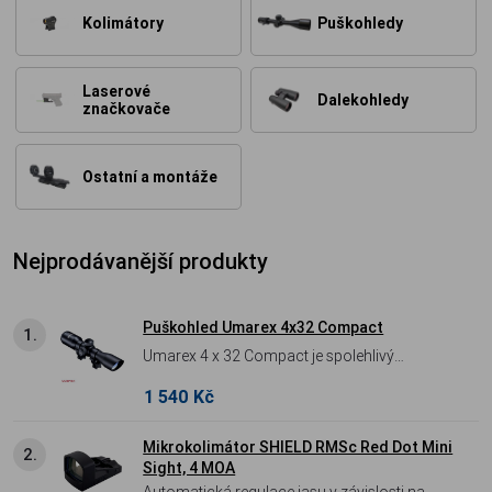
Kolimátory
Puškohledy
Laserové
Dalekohledy
značkovače
Ostatní a montáže
Nejprodávanější produkty
Puškohled Umarex 4x32 Compact
1.
Umarex 4 x 32 Compact je spolehlivý
puškohled s pevným 4x zvětšením, dodávaný
1 540 Kč
včetně dvoudílné 11mm montáže . Kvalitní
skleněná optika s oblíbeným taktickým
Mikrokolimátor SHIELD RMSc Red Dot Mini
2.
křížem MilDot je plněna dusíkem proti
Sight, 4 MOA
zamlžování a přední objektiv efektivně chrání