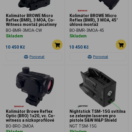
Kolimátor BROWE Micro
Kolimátor BROWE Micro
Reflex (BMR), 3 MOA, Co-
Reflex (BMR), 3 MOA, 45°
Witness montáž picatinny
úhlová montáž
BO-BMR-3MOA-CW
BO-BMR-3MOA-45
Skladem
Skladem
10 450 Kč
10 450 Kč
Porovnat
Porovnat
Kolimátor Browe Reflex
Nightstick TSM-15G svítilna
Optic (BRO) 1x20, vc. Co-
se zeleným laserem pro
witness a nízkoprofilové
pistole S&W M&P Shield
montáže Picatinny
BO-BRO-2MOA
NGT TSM-15G
Skladem
Skladem