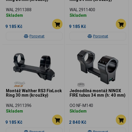
WAL 2911388
WAL 2911400
Skladem
Skladem
9 185 Kč
9 185 Kč
Porovnat
Porovnat
Montáž Walther RS3 FixLock
Jednodílná montáž NINOX
Ring 30 mm (kroužky)
FIRE tubus 34 mm (h: 40 mm)
WAL 2911396
OO NF-M140
Skladem
Skladem
9 185 Kč
2 840 Kč
Porovnat
Porovnat