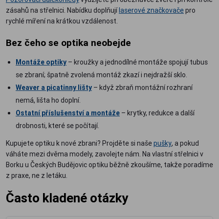
zásahů na střelnici. Nabídku doplňují
laserové značkovače
pro
rychlé míření na krátkou vzdálenost.
Bez čeho se optika neobejde
Montáže optiky
– kroužky a jednodílné montáže spojují tubus
se zbraní; špatně zvolená montáž zkazí i nejdražší sklo.
Weaver a picatinny lišty
– když zbraň montážní rozhraní
nemá, lišta ho doplní.
Ostatní příslušenství a montáže
– krytky, redukce a další
drobnosti, které se počítají.
Kupujete optiku k nové zbrani? Projděte si naše
pušky
, a pokud
váháte mezi dvěma modely, zavolejte nám. Na vlastní střelnici v
Borku u Českých Budějovic optiku běžně zkoušíme, takže poradíme
z praxe, ne z letáku.
Často kladené otázky