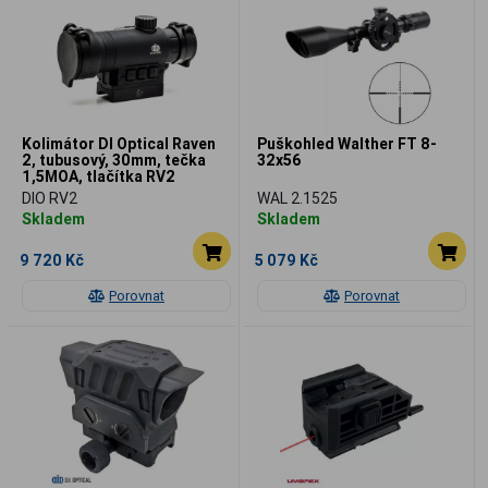
Kolimátor DI Optical Raven
Puškohled Walther FT 8-
2, tubusový, 30mm, tečka
32x56
1,5MOA, tlačítka RV2
DIO RV2
WAL 2.1525
Skladem
Skladem
9 720 Kč
5 079 Kč
Porovnat
Porovnat