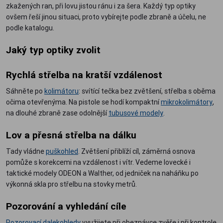
zkažených ran, při lovu jistou ránu i za šera. Každý typ optiky
ovšem řeší jinou situaci, proto vybírejte podle zbraně a účelu, ne
podle katalogu.
Jaký typ optiky zvolit
Rychlá střelba na kratší vzdálenost
Sáhněte po
kolimátoru
: svítící tečka bez zvětšení, střelba s oběma
očima otevřenýma. Na pistole se hodí kompaktní
mikrokolimátory
,
na dlouhé zbraně zase odolnější
tubusové modely
.
Lov a přesná střelba na dálku
Tady vládne
puškohled
. Zvětšení přiblíží cíl, záměrná osnova
pomůže s korekcemi na vzdálenost i vítr. Vedeme lovecké i
taktické modely ODEON a Walther, od jedniček na naháňku po
výkonná skla pro střelbu na stovky metrů.
Pozorování a vyhledání cíle
Pozorovací dalekohledy
využijete při obeznávce zvěře i při kontrole