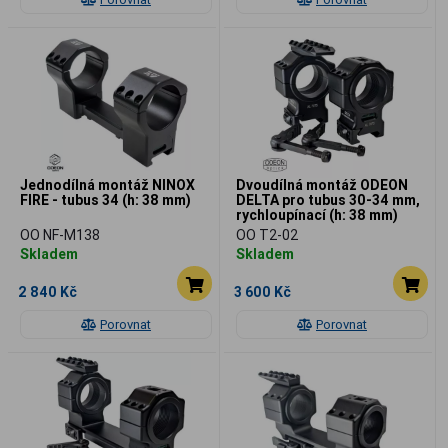
Jednodílná montáž NINOX
Dvoudílná montáž ODEON
FIRE - tubus 34 (h: 38 mm)
DELTA pro tubus 30-34 mm,
rychloupínací (h: 38 mm)
OO NF-M138
OO T2-02
Skladem
Skladem
2 840 Kč
3 600 Kč
Porovnat
Porovnat