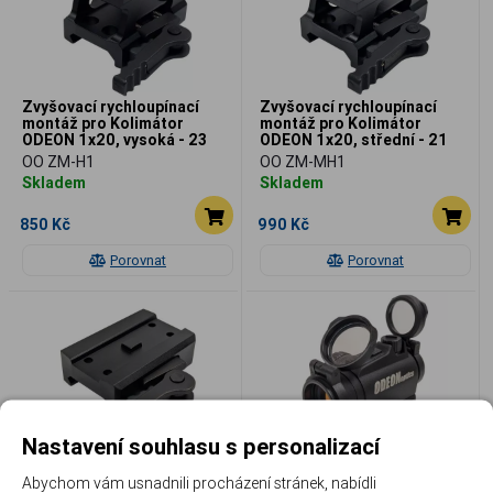
Zvyšovací rychloupínací
Zvyšovací rychloupínací
montáž pro Kolimátor
montáž pro Kolimátor
ODEON 1x20, vysoká - 23
ODEON 1x20, střední - 21
mm
mm
OO ZM-H1
OO ZM-MH1
Skladem
Skladem
850 Kč
990 Kč
Porovnat
Porovnat
Nastavení souhlasu s personalizací
Zvyšovací rychloupínací
Kolimátor ODEON 1x20 s
montáž pro Kolimátor
rychloupínací montáží
Abychom vám usnadnili procházení stránek, nabídli