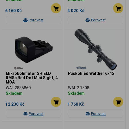
6 160 Kč
4 020 Kč
Porovnat
Porovnat
Mikrokolimátor SHIELD
Puškohled Walther 6x42
RMSc Red Dot Mini Sight, 4
MOA
WAL 2835860
WAL 2.1508
Skladem
Skladem
12 230 Kč
1 760 Kč
Porovnat
Porovnat