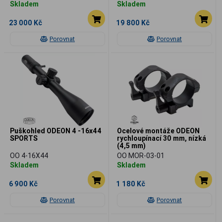
Skladem
Skladem
23 000 Kč
19 800 Kč
Porovnat
Porovnat
Puškohled ODEON 4 -16x44
Ocelové montáže ODEON
SPORTS
rychloupínací 30 mm, nízká
(4,5 mm)
OO 4-16X44
OO MOR-03-01
Skladem
Skladem
6 900 Kč
1 180 Kč
Porovnat
Porovnat