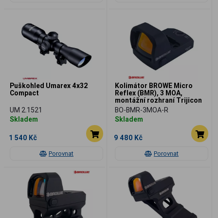
Puškohled Umarex 4x32
Kolimátor BROWE Micro
Compact
Reflex (BMR), 3 MOA,
montážní rozhraní Trijicon
RMR
UM 2.1521
BO-BMR-3MOA-R
Skladem
Skladem
1 540 Kč
9 480 Kč
Porovnat
Porovnat