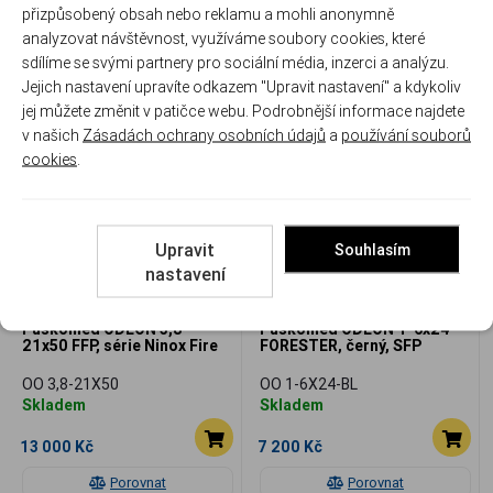
ODEON 1x20, nízká - 6 mm
přizpůsobený obsah nebo reklamu a mohli anonymně
OO ZM-M1
OO K-1X20
analyzovat návštěvnost, využíváme soubory cookies, které
Skladem
Skladem
sdílíme se svými partnery pro sociální média, inzerci a analýzu.
Jejich nastavení upravíte odkazem "Upravit nastavení" a kdykoliv
750 Kč
4 490 Kč
jej můžete změnit v patičce webu. Podrobnější informace najdete
Porovnat
Porovnat
v našich
Zásadách ochrany osobních údajů
a
používání souborů
cookies
.
Upravit
Souhlasím
nastavení
Puškohled ODEON 3,8-
Puškohled ODEON 1-6x24
21x50 FFP, série Ninox Fire
FORESTER, černý, SFP
OO 3,8-21X50
OO 1-6X24-BL
Skladem
Skladem
13 000 Kč
7 200 Kč
Porovnat
Porovnat