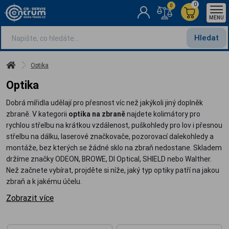
0
0
MENU
Hledat
Optika
Optika
Dobrá mířidla udělají pro přesnost víc než jakýkoli jiný doplněk
zbraně. V kategorii
optika na zbraně
najdete kolimátory pro
rychlou střelbu na krátkou vzdálenost, puškohledy pro lov i přesnou
střelbu na dálku, laserové značkovače, pozorovací dalekohledy a
montáže, bez kterých se žádné sklo na zbraň nedostane. Skladem
držíme značky ODEON, BROWE, DI Optical, SHIELD nebo Walther.
Než začnete vybírat, projděte si níže, jaký typ optiky patří na jakou
zbraň a k jakému účelu.
Zobrazit více