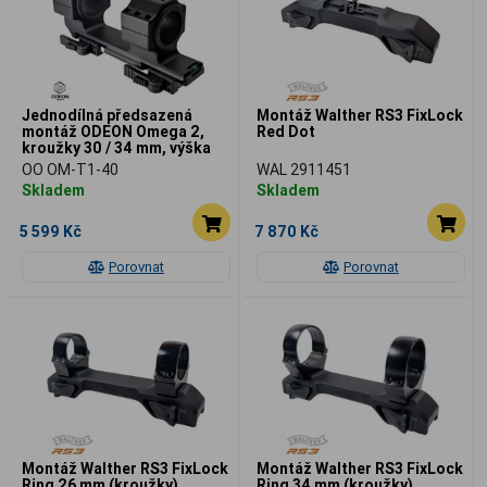
Jednodílná předsazená
Montáž Walther RS3 FixLock
montáž ODEON Omega 2,
Red Dot
kroužky 30 / 34 mm, výška
40 mm, 20 MOA
OO OM-T1-40
WAL 2911451
Skladem
Skladem
5 599 Kč
7 870 Kč
Porovnat
Porovnat
Montáž Walther RS3 FixLock
Montáž Walther RS3 FixLock
Ring 26 mm (kroužky)
Ring 34 mm (kroužky)