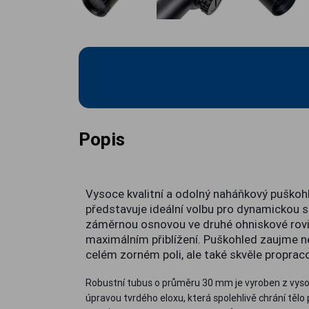
Popis
Vysoce kvalitní a odolný naháňkový puško
představuje ideální volbu pro dynamickou st
záměrnou osnovou ve druhé ohniskové rovi
maximálním přiblížení. Puškohled zaujme n
celém zorném poli, ale také skvěle proprac
Robustní tubus o průměru 30 mm je vyroben z vyso
úpravou tvrdého eloxu, která spolehlivě chrání tě