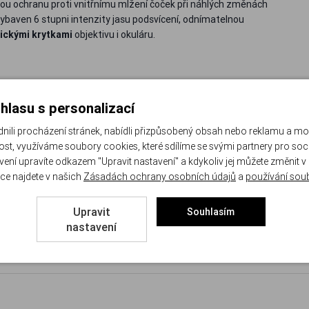
lou ochranu proti vnitřnímu mlžení čoček při náhlých změnách
vybaven 6 stupni intenzity jasu podsvícení, odnímatelnou
ickými krytkami
objektivu i okuláru.
hlasu s personalizací
li procházení stránek, nabídli přizpůsobený obsah nebo reklamu a m
s tvrdým eloxem
st, využíváme soubory cookies, které sdílíme se svými partnery pro sociá
avení upravíte odkazem "Upravit nastavení" a kdykoliv jej můžete změnit v
ochrana proti zamlžování
ce najdete v našich
Zásadách ochrany osobních údajů
a
používání sou
aktickým uzamčením nastavených hodnot
Upravit
Souhlasím
matelná šroubovací páčka rychlého zvětšení
nastavení