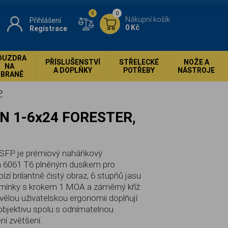
0
0
Nákupní košík
Přihlášení
0 Kč
Registrace
OUZDRA
PŘÍSLUŠENSTVÍ
STŘELECKÉ
NOŽE A
NA
A DOPLŇKY
POTŘEBY
NÁSTROJE
ZBRANĚ
P
FP je prémiový naháňkový
m 6061 T6 plněným dusíkem pro
í brilantně čistý obraz, 6 stupňů jasu
omínky s krokem 1 MOA a záměrný kříž
vělou uživatelskou ergonomii doplňují
objektivu spolu s odnímatelnou
í zvětšení.