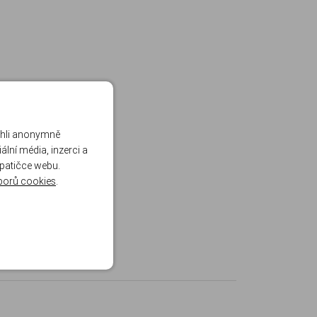
ohli anonymně
lní média, inzerci a
 patičce webu.
borů cookies
.