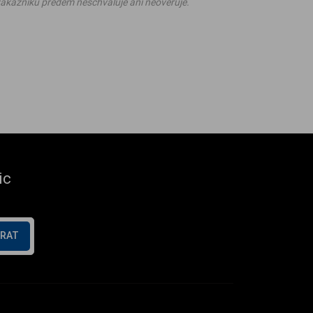
ákazníků předem neschvaluje ani neověřuje.
ic
ÍRAT