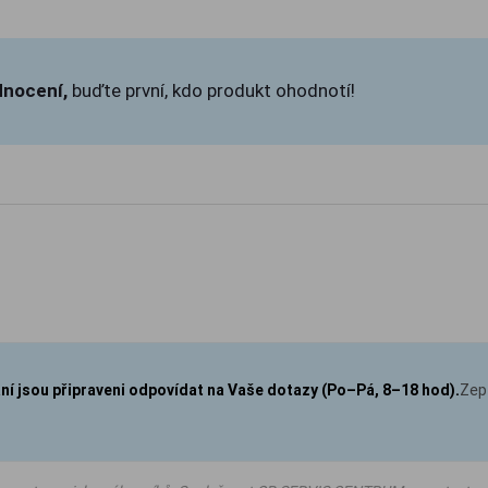
dnocení,
buďte první, kdo produkt ohodnotí!
aní jsou připraveni odpovídat na Vaše dotazy (Po–Pá, 8–18 hod).
Zep