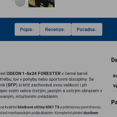
Popis
Recenze
Poradna
↓
↓
↓
Da
hled
ODEON 1-6x24 FORESTER
v černé barvě
Kó
řelbu, lov v pohybu nebo sportovní disciplíny. Se
ně (
SFP
) si kříž zachovává svou velikost i při
Vý
ejen svým velice čistým, jasným a ostrým obrazem v
ovaným, intuitivním ovládáním.
P
ce kvalitní
hliníkové slitiny 6061 T6
s prémiovou povrchovou
lo před mechanickým poškrábáním. Kompletní plnění
dusíkem