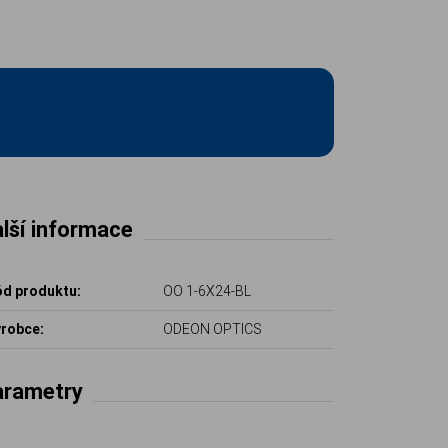
lší informace
d produktu:
OO 1-6X24-BL
robce:
ODEON OPTICS
arametry