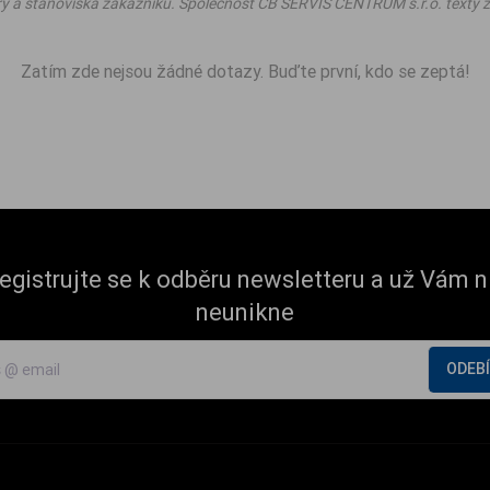
ry a stanoviska zákazníků. Společnost CB SERVIS CENTRUM s.r.o. texty z
Zatím zde nejsou žádné dotazy. Buďte první, kdo se zeptá!
egistrujte se k odběru newsletteru a už Vám n
neunikne
ODEB