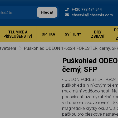
+420 778 474 544
Hledat
cbservis@cbservis.com
P
TLUMIČE A
DÍLY
OPTIKA
SVÍTILNY
PŘÍSLUŠENSTVÍ
ZBRANÍ
zvětšení
Puškohled ODEON 1-6x24 FORESTER, černý, SF
Puškohled ODEON 1-6x24 FORESTER,
černý, SFP
• ODEON FORESTER 1-6x24 S
puškohled s hliníkovým těle
maximální voděodolnost. Nabíz
podsvícení, uzamykatelné k
v druhé ohniskové rovině . Sk
magnetické krytky okuláru a 
páčkou pro bleskové nastaven