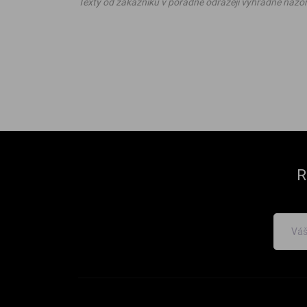
Texty od zákazníků v poradně odrážejí výhradně názo
R