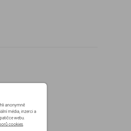
ohli anonymně
lní média, inzerci a
 patičce webu.
borů cookies
.