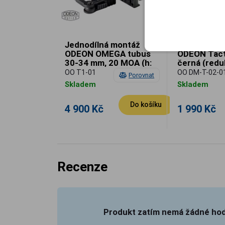
Jednodílná montáž
Jednodílná
ODEON OMEGA tubus
ODEON Tact
30-34 mm, 20 MOA (h:
černá (redu
40 mm)
mm), rychlo
OO T1-01
OO DM-T-02-0
Porovnat
Skladem
Skladem
Do košíku
4 900 Kč
1 990 Kč
Recenze
Produkt zatím nemá žádné ho