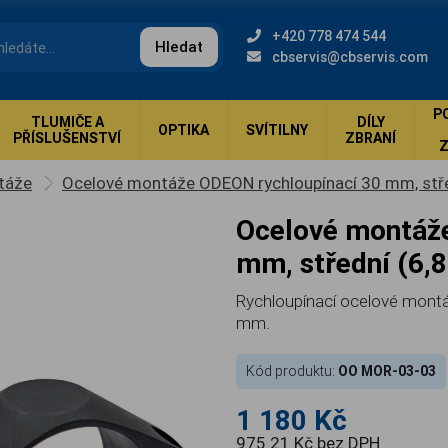
+420 778 474 544
Hledat
cbservis@cbservis.com
P
TLUMIČE A
DÍLY
OPTIKA
SVÍTILNY
PŘÍSLUŠENSTVÍ
ZBRANÍ
táže
Ocelové montáže ODEON rychloupínací 30 mm, stř
Ocelové montáže ODEON rychloupínací 30
mm, střední (6,
Rychloupínací ocelové montá
mm.
Kód produktu:
OO MOR-03-03
1 180 Kč
975.21 Kč bez DPH