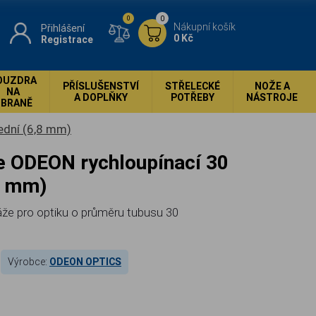
0
0
Nákupní košík
Přihlášení
0 Kč
Registrace
OUZDRA
PŘÍSLUŠENSTVÍ
STŘELECKÉ
NOŽE A
NA
A DOPLŇKY
POTŘEBY
NÁSTROJE
ZBRANĚ
ední (6,8 mm)
8 mm)
že pro optiku o průměru tubusu 30
Výrobce:
ODEON OPTICS