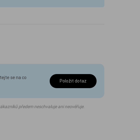
tejte se na co
Položit dotaz
ákazníků předem neschvaluje ani neověřuje.