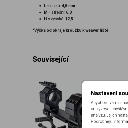
L
= nízká:
4,5 mm
M
= střední:
6,8
H
= vysoká:
12,5
*Výška od okraje kroužku k weaver liště
Související
Nastavení sou
Abychom vám usnadni
analyzovat návštěvno
analýzu. Jejich nast
Podrobnější informa