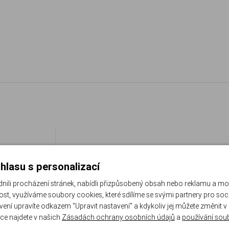
hlasu s personalizací
li procházení stránek, nabídli přizpůsobený obsah nebo reklamu a m
st, využíváme soubory cookies, které sdílíme se svými partnery pro sociá
avení upravíte odkazem "Upravit nastavení" a kdykoliv jej můžete změnit v
ce najdete v našich
Zásadách ochrany osobních údajů
a
používání sou