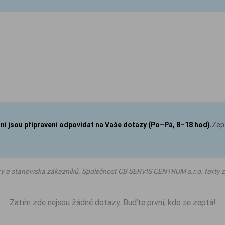
aní jsou připraveni odpovídat na Vaše dotazy (Po–Pá, 8–18 hod).
Zep
ry a stanoviska zákazníků. Společnost CB SERVIS CENTRUM s.r.o. texty z
Zatím zde nejsou žádné dotazy. Buďte první, kdo se zeptá!