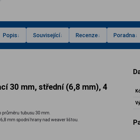
Popis
Související
Recenze
Poradna
↓
↓
↓
↓
Da
cí 30 mm, střední (6,8 mm), 4
Kó
Vý
y o průměru tubusu 30 mm.
u 6,8 mm spodní hrany nad weaver lištou.
P