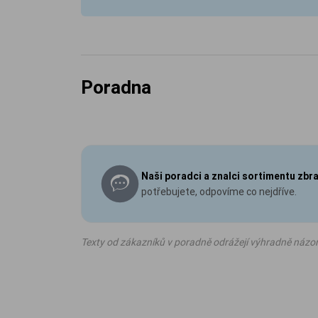
Poradna
Naši poradci a znalci sortimentu zbr
potřebujete, odpovíme co nejdříve.
Texty od zákazníků v poradně odrážejí výhradně názo