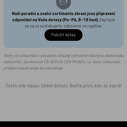
Naši poradci a znalci sortimentu zbraní jsou připraveni
odpovídat na Vaše dotazy (Po–Pá, 8–18 hod).
Zeptejte
se na co potřebujete, odpovíme co nejdříve.
Položit dotaz
Texty od zákazníků v poradně odrážejí výhradně názory a stanoviska
zákazníků. Společnost CB SERVIS CENTRUM s.r.o. texty zákazníků
předem neschvaluje ani neověřuje.
Zatím zde nejsou žádné dotazy. Buďte první, kdo se zeptá!