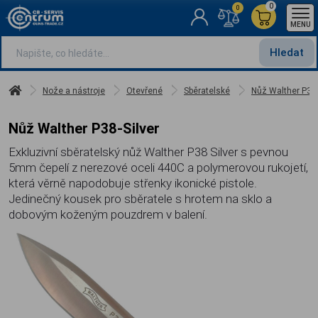
0
0
MENU
Hledat
Nože a nástroje
Otevřené
Sběratelské
Nůž Walther P38-
Nůž Walther P38-Silver
Exkluzivní sběratelský nůž Walther P38 Silver s pevnou
5mm čepelí z nerezové oceli 440C a polymerovou rukojetí,
která věrně napodobuje střenky ikonické pistole.
Jedinečný kousek pro sběratele s hrotem na sklo a
dobovým koženým pouzdrem v balení.