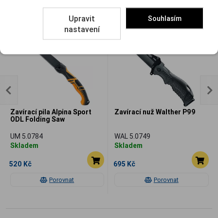
Související
Upravit
Souhlasím
nastavení
Zavírací pila Alpina Sport
Zavírací nuž Walther P99
ODL Folding Saw
UM 5.0784
WAL 5.0749
Skladem
Skladem
520 Kč
695 Kč
Porovnat
Porovnat