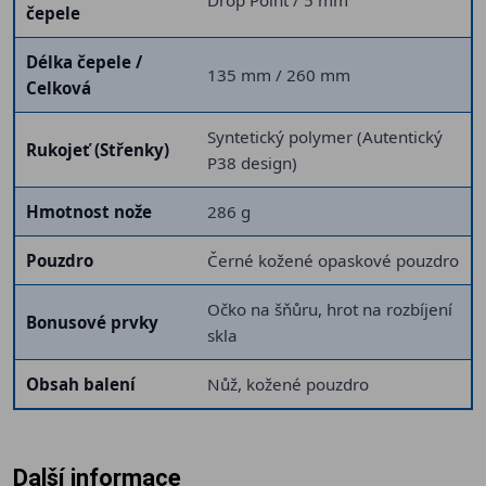
Drop Point / 5 mm
čepele
Délka čepele /
135 mm / 260 mm
Celková
Syntetický polymer (Autentický
Rukojeť (Střenky)
P38 design)
Hmotnost nože
286 g
Pouzdro
Černé kožené opaskové pouzdro
Očko na šňůru, hrot na rozbíjení
Bonusové prvky
skla
Obsah balení
Nůž, kožené pouzdro
Další informace