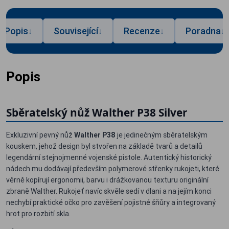
Popis
Související
Recenze
Poradna
↓
↓
↓
↓
Popis
Sběratelský nůž Walther P38 Silver
Exkluzivní pevný nůž
Walther P38
je jedinečným sběratelským
kouskem, jehož design byl stvořen na základě tvarů a detailů
legendární stejnojmenné vojenské pistole. Autentický historický
nádech mu dodávají především polymerové střenky rukojeti, které
věrně kopírují ergonomii, barvu i drážkovanou texturu originální
zbraně Walther. Rukojeť navíc skvěle sedí v dlani a na jejím konci
nechybí praktické očko pro zavěšení pojistné šňůry a integrovaný
hrot pro rozbití skla.