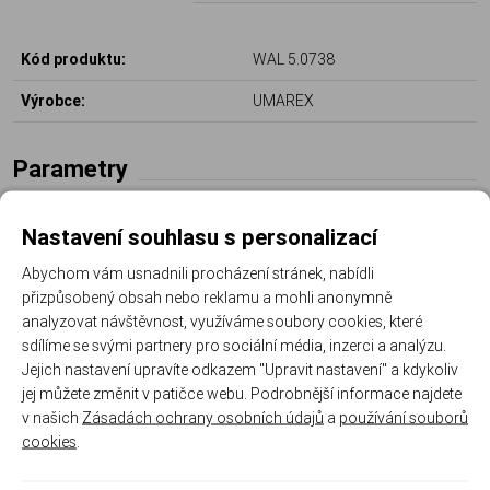
Kód produktu:
WAL 5.0738
Výrobce:
UMAREX
Parametry
Nastavení souhlasu s personalizací
Délka (mm):
260
Abychom vám usnadnili procházení stránek, nabídli
Výška (mm):
46
přizpůsobený obsah nebo reklamu a mohli anonymně
Šírka (mm):
21
analyzovat návštěvnost, využíváme soubory cookies, které
sdílíme se svými partnery pro sociální média, inzerci a analýzu.
Materiál čepele:
ocel 440C
Jejich nastavení upravíte odkazem "Upravit nastavení" a kdykoliv
jej můžete změnit v patičce webu. Podrobnější informace najdete
Délka čepele (mm):
135
v našich
Zásadách ochrany osobních údajů
a
používání souborů
cookies
.