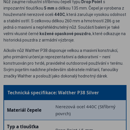
Nůž zaujme robustní stříbrnou čepelí typu
Drop Point
s
impozantní tloušťkou
5 mm
a délkou 135 mm. Čepel je vyrobena z
houževnaté nerezové oceli
440C
, která zaručuje vysokou odolnost
a stabilní ostří. S celkovou délkou 260 mm a hmotností 286 g se
jedná o masivní a nepřehlédnutelný nůž. Součástí balení je také
velmi vkusné černé
kožené opaskové pouzdro
, které odkazuje na
historická pouzdra z armádní výzbroje.
Ačkoliv nůž Walther P38 disponuje velkou a masivní konstrukcí,
jeho primární určení je reprezentativní a dekorativní – není
konstruován pro tvrdé, pravidelné outdoorové používání v terénu.
Svým pojetím nadchne především sběratele militarií, fanoušky
značky Walther a poslouží jako dokonalý hodnotný dárek.
Technická specifikace: Walther P38 Silver
Nerezová ocel 440C (Stříbrný
Materiál čepele
povrch)
Typ a tloušťka