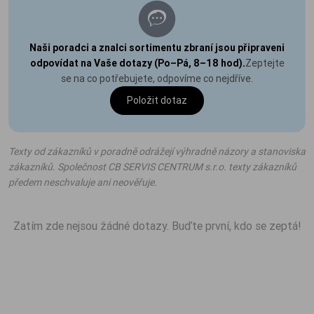
Naši poradci a znalci sortimentu zbraní jsou připraveni
odpovídat na Vaše dotazy (Po–Pá, 8–18 hod).
Zeptejte
se na co potřebujete, odpovíme co nejdříve.
Položit dotaz
Texty od zákazníků v poradně odrážejí výhradně názory a stanoviska
zákazníků. Společnost CB SERVIS CENTRUM s.r.o. texty zákazníků
předem neschvaluje ani neověřuje.
Zatím zde nejsou žádné dotazy. Buďte první, kdo se zeptá!