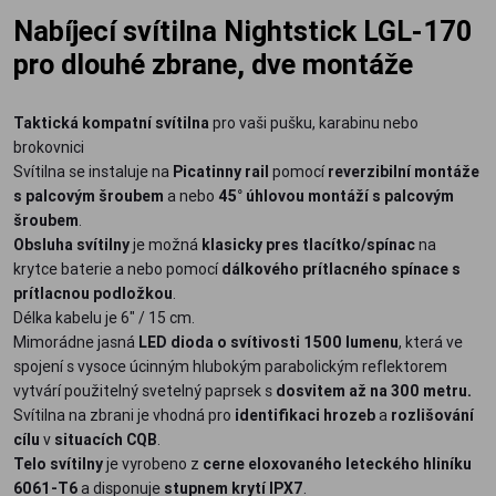
Nabíjecí svítilna Nightstick LGL-170
pro dlouhé zbrane, dve montáže
Taktická kompatní svítilna
pro vaši pušku, karabinu nebo
brokovnici
Svítilna se instaluje na
Picatinny rail
pomocí
reverzibilní montáže
s palcovým šroubem
a nebo
45° úhlovou montáží s palcovým
šroubem
.
Obsluha svítilny
je možná
klasicky pres tlacítko/spínac
na
krytce baterie a nebo pomocí
dálkového prítlacného spínace s
prítlacnou podložkou
.
Délka kabelu je 6" / 15 cm.
Mimorádne jasná
LED dioda o svítivosti 1500 lumenu
, která ve
spojení s vysoce úcinným hlubokým parabolickým reflektorem
vytvárí použitelný svetelný paprsek s
dosvitem až na 300 metru.
Svítilna na zbrani je vhodná pro
identifikaci hrozeb
a
rozlišování
cílu
v
situacích CQB
.
Telo svítilny
je vyrobeno z
cerne eloxovaného leteckého hliníku
6061-T6
a disponuje
stupnem krytí IPX7
.