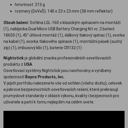
hmotnost: 213 g
rozmery (DxVxŠ): 140 x 23 x 23 mm (38 mm reflektor)
Obsah balení:
Svítilna LGL-160 s klasickým spínacem na montáži
(1), nabíjecka Dual Micro USB Battery Charging Kit vc. 2 baterií
18650 (1), 45° úhlová montáž (1), dálkový tlakový spínac (1), svorka
na kabel (1), svorka tlakového spínace (1), montážní pásek (suchý
zip) (1), imbusový klíc (1), baterie CR132 (1)
Nightstick
je globální znacka profesionálních osvetlovacích
produktu z
USA
.
Osvetlovací systémy Nightstick jsou navrhovány a vyrábeny
spolecností
Bayco Products, Inc.
V jejich portfoliu nalezenete vše od svítilen (všeho druhu), celovek
a jiskrove bezpecnostních osvetlovacích rešení, které prekracují
prumyslové standardy v oblasti výkonu, kvality i bezpecnosti pro
uživatele a patrí k tomu nejlepším na celém svete.