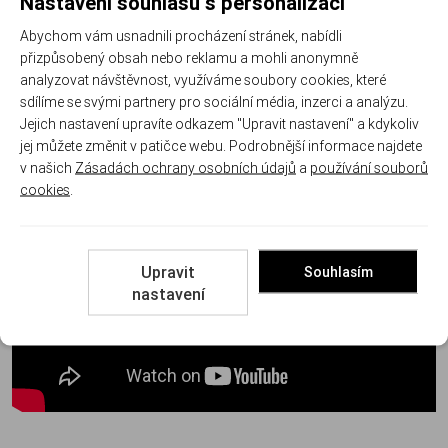
Nastavení souhlasu s personalizací
Abychom vám usnadnili procházení stránek, nabídli
přizpůsobený obsah nebo reklamu a mohli anonymně
analyzovat návštěvnost, využíváme soubory cookies, které
sdílíme se svými partnery pro sociální média, inzerci a analýzu.
Jejich nastavení upravíte odkazem "Upravit nastavení" a kdykoliv
jej můžete změnit v patičce webu. Podrobnější informace najdete
v našich
Zásadách ochrany osobních údajů
a
používání souborů
cookies
.
Upravit
Souhlasím
nastavení