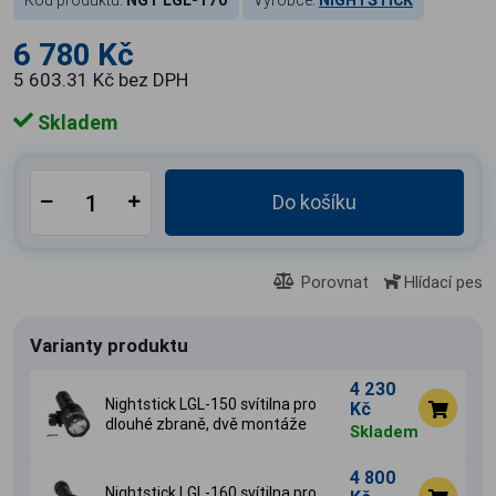
Kód produktu:
NGT LGL-170
Výrobce:
NIGHTSTICK
6 780 Kč
5 603.31 Kč bez DPH
Skladem
Do košíku
Porovnat
Hlídací pes
Varianty produktu
4 230
Nightstick LGL-150 svítilna pro
Kč
dlouhé zbraně, dvě montáže
Skladem
4 800
Nightstick LGL-160 svítilna pro