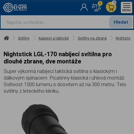
0
0
MENU
Hledat
Svítilny
Kapesní a taktické
Svitílny na zbraně
Nightstick
Nightstick LGL-170 nabíjecí svítilna pro
dlouhé zbrane, dve montáže
Super výkonná nabíjecí taktická svítilna s klasickým i
dálkovým spínacem. Picatinny klasická i úhlová montáž.
Svítivost 1500 lumenu s dosvitem až na 300 metru. Telo
svítilny z leteckého kliníku.