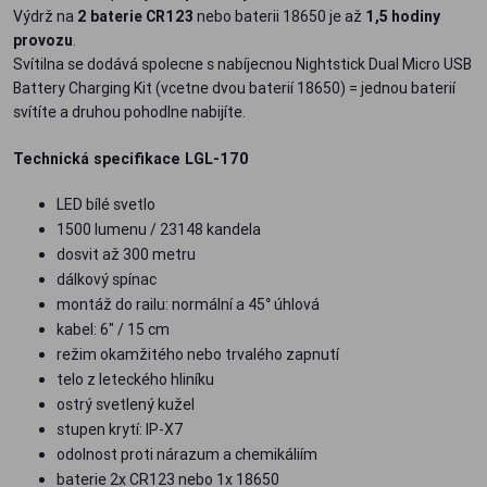
Výdrž na
2 baterie CR123
nebo baterii 18650 je až
1,5 hodiny
provozu
.
Svítilna se dodává spolecne s nabíjecnou Nightstick Dual Micro USB
Battery Charging Kit (vcetne dvou baterií 18650) = jednou baterií
svítíte a druhou pohodlne nabijíte.
Technická specifikace LGL-170
LED bílé svetlo
1500 lumenu / 23148 kandela
dosvit až 300 metru
dálkový spínac
montáž do railu: normální a 45° úhlová
kabel: 6" / 15 cm
režim okamžitého nebo trvalého zapnutí
telo z leteckého hliníku
ostrý svetlený kužel
stupen krytí: IP-X7
odolnost proti nárazum a chemikáliím
baterie 2x CR123 nebo 1x 18650