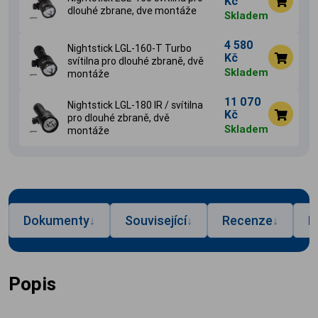
Kč
dlouhé zbrane, dve montáže
Skladem
4 580
Nightstick LGL-160-T Turbo
Kč
svítilna pro dlouhé zbraně, dvě
Skladem
montáže
11 070
Nightstick LGL-180 IR / svítilna
Kč
pro dlouhé zbraně, dvě
Skladem
montáže
Dokumenty
Související
Recenze
P
↓
↓
↓
Popis