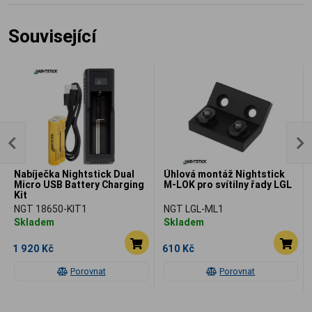
Související
Nabíječka Nightstick Dual
Úhlová montáž Nightstick
Micro USB Battery Charging
M-LOK pro svítilny řady LGL
Kit
NGT 18650-KIT1
NGT LGL-ML1
Skladem
Skladem
1 920 Kč
610 Kč
Porovnat
Porovnat