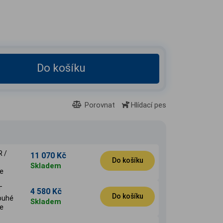
Do košíku
Porovnat
Hlídací pes
R /
11 070 Kč
Do košíku
Skladem
e
T
4 580 Kč
Do košíku
louhé
Skladem
e