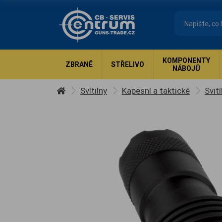
KOMPONENTY
ZBRANĚ
STŘELIVO
NÁBOJŮ
Svítilny
Kapesní a taktické
Svit