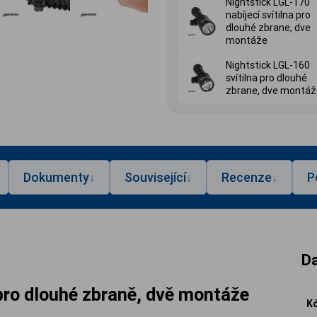
Nightstick LGL-170
nabíjecí svítilna pro
dlouhé zbrane, dve
montáže
Nightstick LGL-160
svítilna pro dlouhé
zbrane, dve montáž
Dokumenty
Související
Recenze
P
↓
↓
↓
Da
pro dlouhé zbraně, dvě montáže
Kó