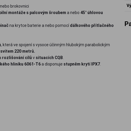
Vý
 nebo brokovnici
bilní montáže s palcovým šroubem
a nebo
45° úhlovou
P
pínač
na krytce baterie a nebo pomocí
dálkového přítlačného
ů
, která ve spojení s vysoce účinným hlubokým parabolickým
svitem 220 metrů.
a
rozlišování cílů
v
situacích CQB
.
kého hliníku 6061-T6
a disponuje
stupněm krytí IPX7
.