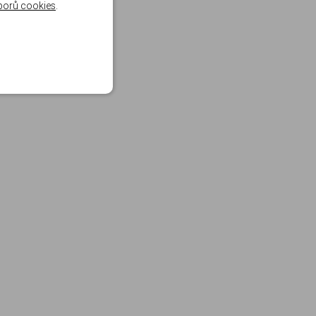
borů cookies
.