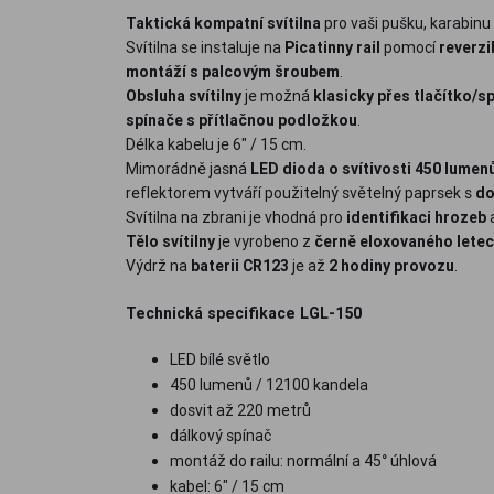
Taktická kompatní svítilna
pro vaši pušku, karabinu
Svítilna se instaluje na
Picatinny rail
pomocí
reverzi
montáží s palcovým šroubem
.
Obsluha svítilny
je možná
klasicky přes tlačítko/s
spínače s přítlačnou podložkou
.
Délka kabelu je 6" / 15 cm.
Mimorádně jasná
LED dioda o svítivosti 450 lumen
reflektorem vytváří použitelný světelný paprsek s
do
Svítilna na zbrani je vhodná pro
identifikaci hrozeb
Tělo svítilny
je vyrobeno z
černě eloxovaného letec
Výdrž na
baterii CR123
je až
2 hodiny provozu
.
Technická specifikace LGL-150
LED bílé světlo
450 lumenů / 12100 kandela
dosvit až 220 metrů
dálkový spínač
montáž do railu: normální a 45° úhlová
kabel: 6" / 15 cm