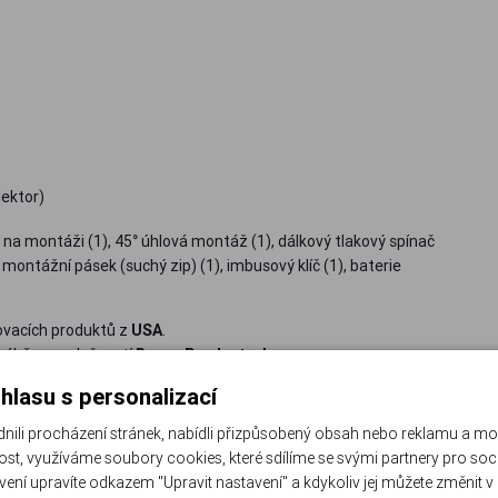
ektor)
na montáži (1), 45° úhlová montáž (1), dálkový tlakový spínač
, montážní pásek (suchý zip) (1), imbusový klíč (1), baterie
lovacích produktů z
USA
.
yráběny společností
Bayco Products, Inc.
ruhu), čelovek a jiskrově bezpečnostních osvětlovacích řešení,
hlasu s personalizací
u, kvality i bezpečnosti pro uživatele a patří k tomu nejlepšímu
li procházení stránek, nabídli přizpůsobený obsah nebo reklamu a m
st, využíváme soubory cookies, které sdílíme se svými partnery pro sociá
avení upravíte odkazem "Upravit nastavení" a kdykoliv jej můžete změnit v