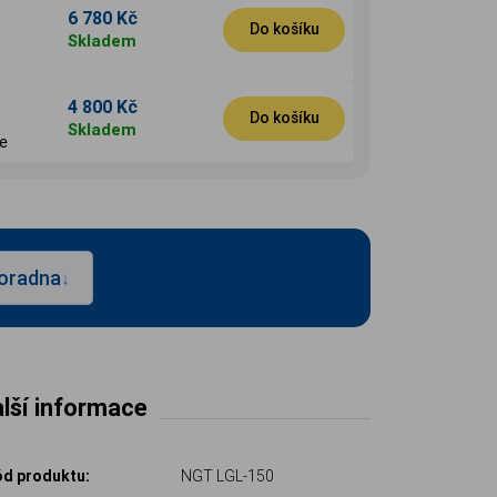
6 780 Kč
Do košíku
Skladem
4 800 Kč
Do košíku
Skladem
e
oradna
↓
lší informace
d produktu:
NGT LGL-150