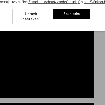
ce najdete v našich
Zásadách ochrany osobních údajů
a
používání sou
Upravit
Souhlasím
nastavení