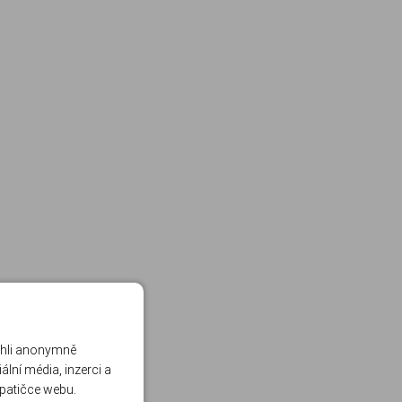
ohli anonymně
lní média, inzerci a
 patičce webu.