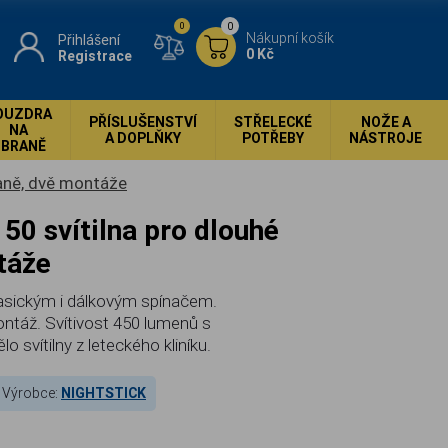
0
0
Nákupní košík
Přihlášení
0 Kč
Registrace
OUZDRA
PŘÍSLUŠENSTVÍ
STŘELECKÉ
NOŽE A
NA
A DOPLŇKY
POTŘEBY
NÁSTROJE
ZBRANĚ
raně, dvě montáže
táže
klasickým i dálkovým spínačem.
ontáž. Svítivost 450 lumenů s
 svítilny z leteckého kliníku.
Výrobce:
NIGHTSTICK