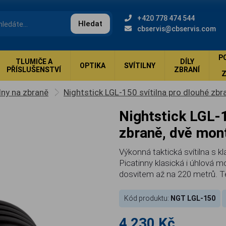
+420 778 474 544
Hledat
cbservis@cbservis.com
P
TLUMIČE A
DÍLY
OPTIKA
SVÍTILNY
PŘÍSLUŠENSTVÍ
ZBRANÍ
ílny na zbraně
Nightstick LGL-150 svítilna pro dlouhé zb
Nightstick LGL-150 svítilna pro dlouhé
zbraně, dvě mon
Výkonná taktická svítilna s 
Picatinny klasická i úhlová m
dosvitem až na 220 metrů. Tělo
Kód produktu:
NGT LGL-150
4 230 Kč