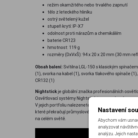
režim okamžitého nebo trvalého zapnutí
tělo z leteckého hliníku
ostrý světelený kužel
stupeň krytí: IP-X7
odolnost proti nárazům a chemikáliím
baterie CR123
hmotnost: 119 g
rozměry (DxVxŠ): 94 x 20 x 20 mm (30 mm refl
Obsah balení:
Svítilna LGL-150 s klasickým spínačem 
(1), svorka na kabel (1), svorka tlakového spínače (1)
CR132 (1)
Nightstick
je globální značka profesionálních osvět
Osvětlovací systémy Nightstick jsou navrhovány a v
V jejich portfoliu nalezenete vše od svítilen (všeho d
Nastavení sou
které překračují průmyslové standardy v oblasti výkon
na celém světě.
Abychom vám usnadni
analyzovat návštěvno
analýzu. Jejich nast