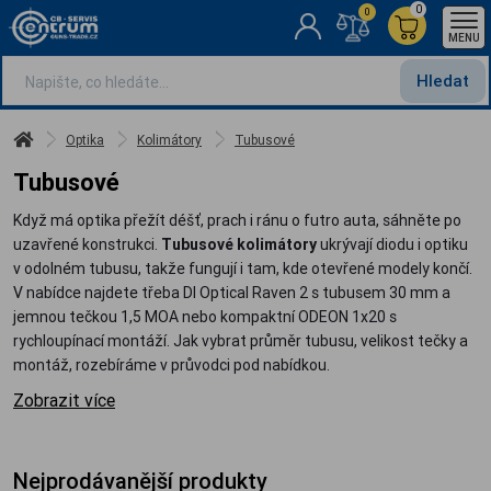
0
0
MENU
Hledat
Optika
Kolimátory
Tubusové
Tubusové
Když má optika přežít déšť, prach i ránu o futro auta, sáhněte po
uzavřené konstrukci.
Tubusové kolimátory
ukrývají diodu i optiku
v odolném tubusu, takže fungují i tam, kde otevřené modely končí.
V nabídce najdete třeba DI Optical Raven 2 s tubusem 30 mm a
jemnou tečkou 1,5 MOA nebo kompaktní ODEON 1x20 s
rychloupínací montáží. Jak vybrat průměr tubusu, velikost tečky a
montáž, rozebíráme v průvodci pod nabídkou.
Zobrazit více
Nejprodávanější produkty