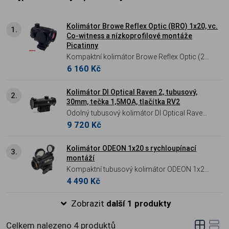
Kolimátor Browe Reflex Optic (BRO) 1x20, vc.
1.
Co-witness a nízkoprofilové montáže
Picatinny
Kompaktní kolimátor Browe Reflex Optic (2
6 160 Kč
MOA) s tělem z leteckého hliníku. Poskytuje
bezparalaxní obraz, voděodolnost IPX7 a
výdrž baterie až 30 000 hodin. V balení
Kolimátor DI Optical Raven 2, tubusový,
2.
30mm, tečka 1,5MOA, tlačítka RV2
vysoká i nízká montáž na lištu Picatinny.
Odolný tubusový kolimátor DI Optical Raven
9 720 Kč
RV2 (1,5 MOA). Vyniká integrovanou
montáží, dlouhou výdrží 10 000 hodin na
jednu AA baterii a 14 úrovněmi jasu (včetně
Kolimátor ODEON 1x20 s rychloupínací
3.
montáží
NV).
Kompaktní tubusový kolimátor ODEON 1x20
4 490 Kč
(2 MOA). Lehký a vysoce odolný zaměřovač
vybavený nízkoprofilovou rychloupínací
Zobrazit
další 1 produkty
montáží na lištu Picatinny a baterií s výdrží až
50 000 hodin.
Celkem nalezeno
4
produktů