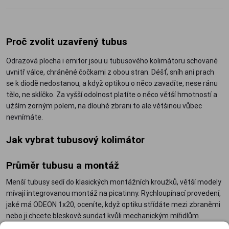
Proč zvolit uzavřený tubus
Odrazová plocha i emitor jsou u tubusového kolimátoru schované
uvnitř válce, chráněné čočkami z obou stran. Déšť, sníh ani prach
se k diodě nedostanou, a když optikou o něco zavadíte, nese ránu
tělo, ne sklíčko. Za vyšší odolnost platíte o něco větší hmotností a
užším zorným polem, na dlouhé zbrani to ale většinou vůbec
nevnímáte.
Jak vybrat tubusový kolimátor
Průměr tubusu a montáž
Menší tubusy sedí do klasických montážních kroužků, větší modely
mívají integrovanou montáž na picatinny. Rychloupínací provedení,
jaké má ODEON 1x20, oceníte, když optiku střídáte mezi zbraněmi
nebo ji chcete bleskově sundat kvůli mechanickým mířidlům.