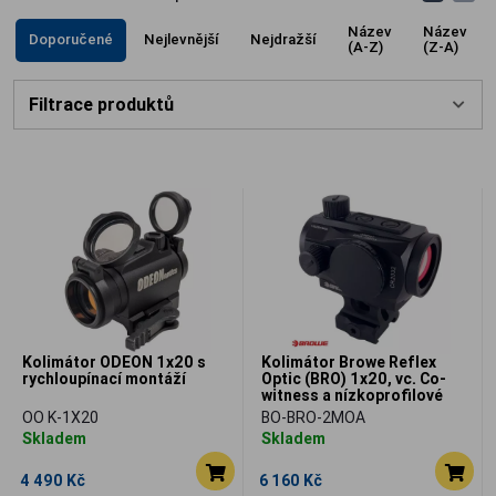
Název
Název
Doporučené
Nejlevnější
Nejdražší
(A-Z)
(Z-A)
Filtrace produktů
Kolimátor ODEON 1x20 s
Kolimátor Browe Reflex
rychloupínací montáží
Optic (BRO) 1x20, vc. Co-
witness a nízkoprofilové
montáže Picatinny
OO K-1X20
BO-BRO-2MOA
Skladem
Skladem
4 490 Kč
6 160 Kč