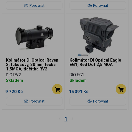
Porovnat
Porovnat
Kolimátor DI Optical Raven
Kolimátor DI Optical Eagle
2, tubusový, 30mm, tečka
EG1, Red Dot 2,5 MOA
1,5MOA, tlačítka RV2
DIO RV2
DIO EG1
Skladem
Skladem
9 720 Kč
15 391 Kč
Porovnat
Porovnat
1