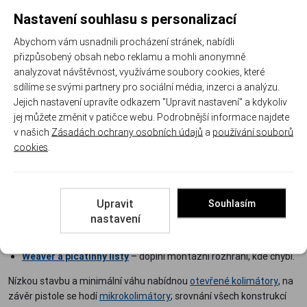
Velikost tečky a jas
Nastavení souhlasu s personalizací
Jemná tečka 1,5 MOA u DI Optical Raven 2 zakryje minimum cíle a
Abychom vám usnadnili procházení stránek, nabídli
nechá vás přesně mířit i na delší vzdálenost. Pro rychlou střelbu
přizpůsobený obsah nebo reklamu a mohli anonymně
naopak sáhněte po výraznější tečce. Sledujte počet stupňů jasu a
analyzovat návštěvnost, využíváme soubory cookies, které
přítomnost režimů pro střelbu za šera.
sdílíme se svými partnery pro sociální média, inzerci a analýzu.
Jejich nastavení upravíte odkazem "Upravit nastavení" a kdykoliv
Hmotnost a osazení zbraně
jej můžete změnit v patičce webu. Podrobnější informace najdete
v našich
Zásadách ochrany osobních údajů
a
používání souborů
Tubusový kolimátor patří na zbraň, která něco vydrží: samonabíjecí
cookies
.
pušku, brokovnici na naháňku, služební karabinu. Na subkompaktní
pistoli by překážel, tam mají navrch mikro modely.
Doporučené doplňky
Upravit
Souhlasím
nastavení
Montáže optiky
– kroužky ve správném průměru a výšce pro
pohodlné zalícení.
Weaver a picatinny lišty
– doplní montážní rozhraní, kde chybí.
Nízkou stavbu a minimální váhu nabídnou
otevřené kolimátory
, na
závěr pistole se hodí
mikrokolimátory
; srovnání všech konstrukcí