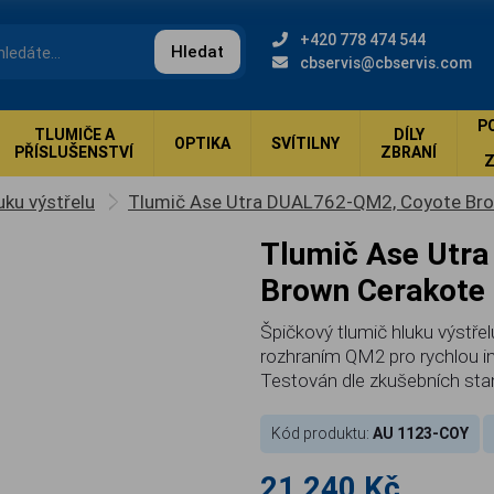
+420 778 474 544
Hledat
cbservis@cbservis.com
P
TLUMIČE A
DÍLY
OPTIKA
SVÍTILNY
PŘÍSLUŠENSTVÍ
ZBRANÍ
uku výstřelu
Tlumič Ase Utra DUAL762-QM2, Coyote Br
Tlumič Ase Utra DUAL762-QM2, Coyote
Brown Cerakote
Špičkový tlumič hluku výstře
rozhraním QM2 pro rychlou in
Testován dle zkušebních s
Kód produktu:
AU 1123-COY
21 240 Kč