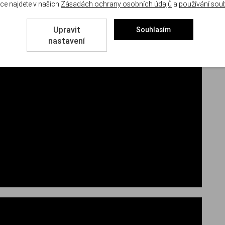
ce najdete v našich
Zásadách ochrany osobních údajů
a
používání sou
Upravit
Souhlasím
nastavení