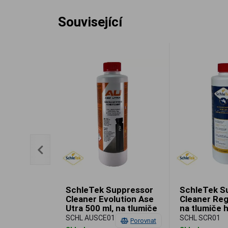
Související
 .308 Win
SchleTek Suppressor
SchleTek S
MJBT, 13,00
Cleaner Evolution Ase
Cleaner Reg
Utra 500 ml, na tlumiče
na tlumiče 
hluku výstřelu
výstřelu
SCHL AUSCE01
SCHL SCR01
Porovnat
Porovnat