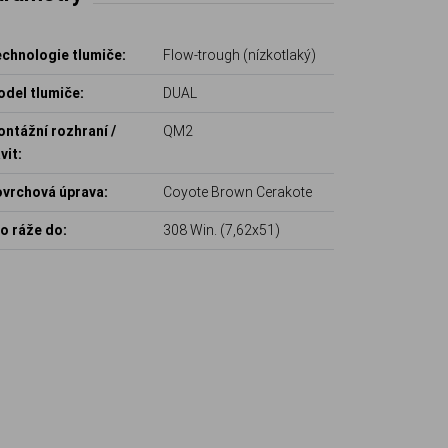
chnologie tlumiče:
Flow-trough (nízkotlaký)
del tlumiče:
DUAL
ntážní rozhraní /
QM2
vit:
vrchová úprava:
Coyote Brown Cerakote
o ráže do:
308 Win. (7,62x51)