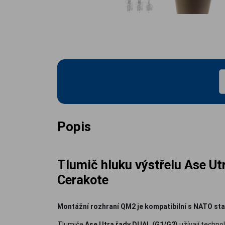
Popis
Tlumič hluku výstřelu Ase 
Cerakote
Montážní rozhraní QM2 je kompatibilní s NATO sta
Tlumiče
Ase Utra řady DUAL (G1/G2)
užívají technol