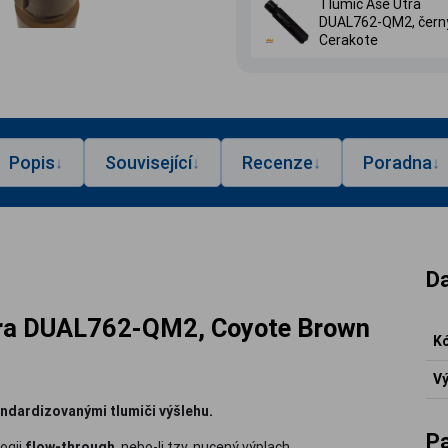
Tlumič Ase Utra
DUAL762-QM2, čern
Cerakote
Popis
Související
Recenze
Poradna
↓
↓
↓
↓
Da
Utra DUAL762-QM2, Coyote Brown
Kó
Vý
ndardizovanými tlumiči výšlehu.
P
ogii
flow-through
, nebo-li tzv. nucený výplach.