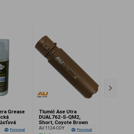
era Grease
Tlumič Ase Utra
WellGun Su
ická
DUAL762-S-QM2,
Restorer, či
 úsťová
Short, Coyote Brown
prostředek 
Cerakote
500 ml
AU 1124-COY
WG 0006
Porovnat
Porovnat