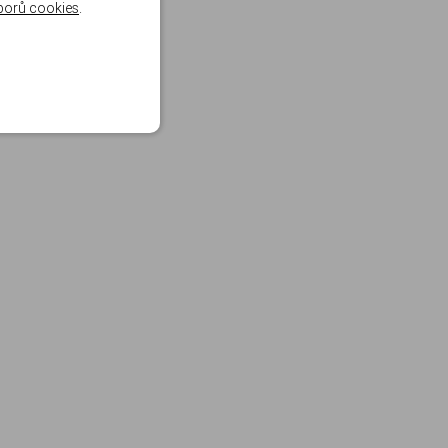
borů cookies
.