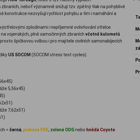
 zbraních, neboť významně snižují tzv. zpětný tlak na pohyblivé
ké konstrukce nezvyšují rychlost pohybu a tím i namáhání a
Te
výstřelovými zplodinami i nepříjemné ovlivňování střelce.
Mo
na vojenských, plně samočinných zbraních
včetně kulometů
Mo
aprosto špičkovou volbou i pro majitele civilních samonabíjecích
zá
diky
US SOCOM
(SOCOM stress test cycles).
Po
Pr
,56x45)
áže 5,56x45)
45)
,62x51)
áže 7,62x51)
51)
ích =
černá
,
písková FDE
,
zelená ODG
nebo
hnědá Coyote