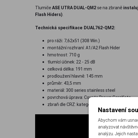
Tlumiče
ASE UTRA DUAL-QM2
se na zbraně
instaluj
Flash Hiders)
.
Technická specifikace DUAL762-QM2:
pro ráži: 7,62x51 (308 Win.)
montážní rozhraní: A1/A2 Flash Hider
hmotnost: 710 g
tlumící účinek: 22 - 25 dB
celková délka: 191 mm
prodloužení hlavně: 145 mm
průměr: 43,5 mm
materiál: 300 series stainless steel
povrchová úprava: Coyote Brown CeraKote
zbraň dle CRZ: kategorie R4 (zbrojní oprávnění
Nastavení sou
Abychom vám usnadni
analyzovat návštěvno
analýzu. Jejich nast