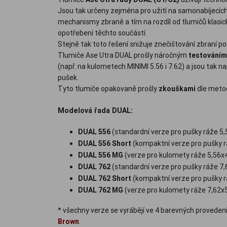
Jsou tak určeny zejména pro užití na samonabíjecích
mechanismy zbraně a tím na rozdíl od tlumičů klasic
opotřebení těchto součástí.
Stejně tak toto řešení snižuje znečištování zbraní po
Tlumiče Ase Utra DUAL prošly náročným
testováním
(např. na kulometech MINIMI 5.56 i 7.62) a jsou tak n
pušek.
Tyto tlumiče opakovaně prošly
zkouškami
dle meto
Modelová řada DUAL:
DUAL 556
(standardní verze pro pušky ráže 5
DUAL 556 Short
(kompaktní verze pro pušky r
DUAL 556 MG
(verze pro kulomety ráže 5,56x
DUAL 762
(standardní verze pro pušky ráže 7
DUAL 762 Short
(kompaktní verze pro pušky r
DUAL 762 MG
(verze pro kulomety ráže 7,62x
* všechny verze se vyrábějí ve 4 barevných proveden
Brown
.