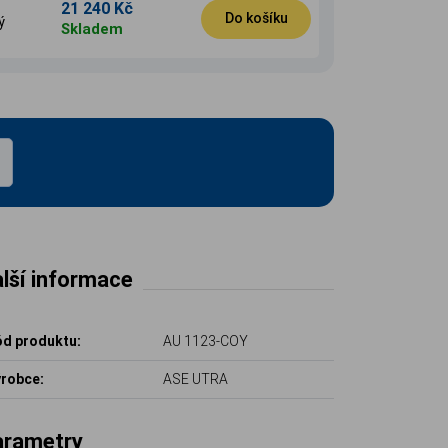
21 240 Kč
Do košíku
ý
Skladem
lší informace
d produktu:
AU 1123-COY
robce:
ASE UTRA
arametry