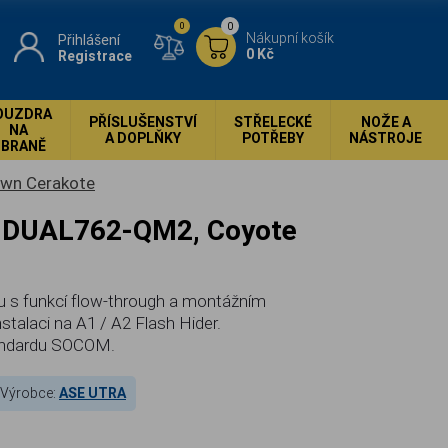
0
0
Nákupní košík
Přihlášení
0 Kč
Registrace
OUZDRA
PŘÍSLUŠENSTVÍ
STŘELECKÉ
NOŽE A
NA
A DOPLŇKY
POTŘEBY
NÁSTROJE
ZBRANĚ
own Cerakote
lu s funkcí flow-through a montážním
stalaci na A1 / A2 Flash Hider.
tandardu SOCOM.
Výrobce:
ASE UTRA