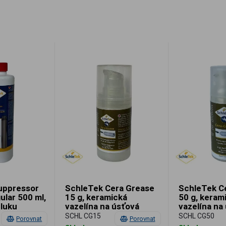
uppressor
SchleTek Cera Grease
SchleTek C
ular 500 ml,
15 g, keramická
50 g, keram
hluku
vazelína na úsťová
vazelína na
zařízení
zařízení
SCHL CG15
SCHL CG50
Porovnat
Porovnat