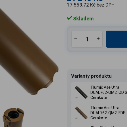
17 553.72 Kč bez DPH
Skladem
Varianty produktu
Tlumič Ase Utra
DUAL762-QM2, OD G
Cerakote
Tlumic Ase Utra
DUAL762-QM2, FDE
Cerakote