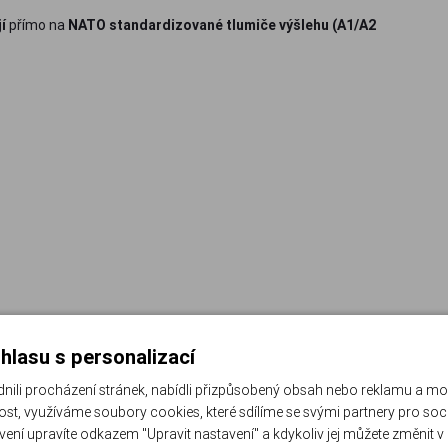
í
přímo na
NATO standardizované tlumiče výšlehu (A1/A2
 / na ohlášení PČR)
hlasu s personalizací
li procházení stránek, nabídli přizpůsobený obsah nebo reklamu a m
st, využíváme soubory cookies, které sdílíme se svými partnery pro sociá
avení upravíte odkazem "Upravit nastavení" a kdykoliv jej můžete změnit v