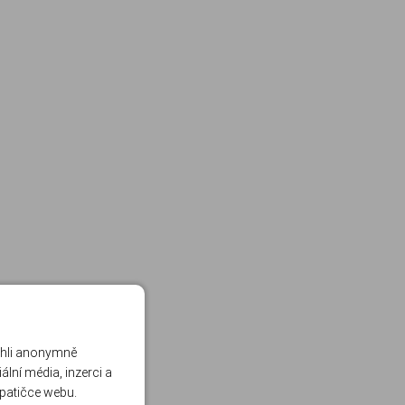
ohli anonymně
lní média, inzerci a
 patičce webu.