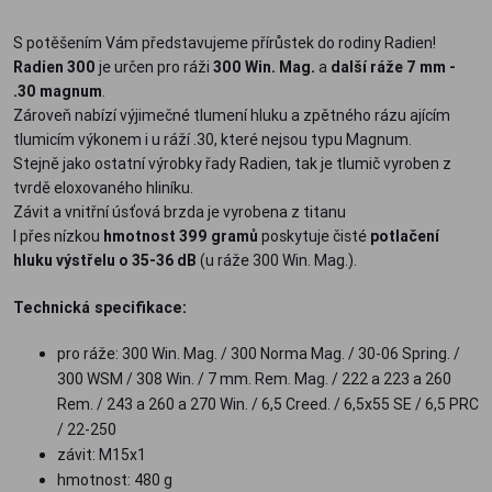
S potěšením Vám představujeme přírůstek do rodiny Radien!
Radien 300
je určen pro ráži
300 Win. Mag.
a
další ráže 7 mm -
.30 magnum
.
Zároveň nabízí výjimečné tlumení hluku a zpětného rázu ajícím
tlumicím výkonem i u ráží .30, které nejsou typu Magnum.
Stejně jako ostatní výrobky řady Radien, tak je tlumič vyroben z
tvrdě eloxovaného hliníku.
Závit a vnitřní úsťová brzda je vyrobena z titanu
I přes nízkou
hmotnost 399 gramů
poskytuje čisté
potlačení
hluku výstřelu o 35-36 dB
(u ráže 300 Win. Mag.).
Technická specifikace:
pro ráže: 300 Win. Mag. / 300 Norma Mag. / 30-06 Spring. /
300 WSM / 308 Win. / 7 mm. Rem. Mag. / 222 a 223 a 260
Rem. / 243 a 260 a 270 Win. / 6,5 Creed. / 6,5x55 SE / 6,5 PRC
/ 22-250
závit: M15x1
hmotnost: 480 g