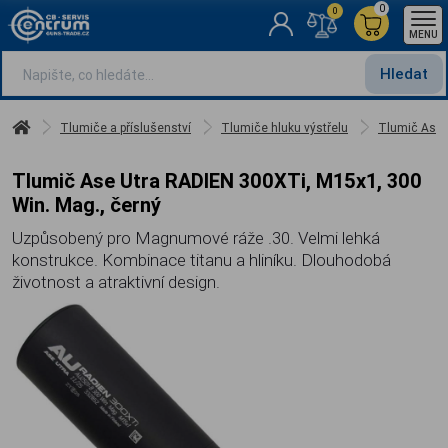
0
0
MENU
Hledat
Tlumiče a příslušenství
Tlumiče hluku výstřelu
Tlumič Ase 
Tlumič Ase Utra RADIEN 300XTi, M15x1, 300
Win. Mag., černý
Uzpůsobený pro Magnumové ráže .30. Velmi lehká
konstrukce. Kombinace titanu a hliníku. Dlouhodobá
životnost a atraktivní design.