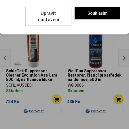
Související
Upravit
Souhlasím
nastavení
SchleTek Suppressor
WellGun Suppressor
Cleaner Evolution Ase Utra
Restorer, čistící prostředek
500 ml, na tlumiče hluku
na tlumiče, 500 ml
výstřelu
SCHL AUSCE01
WG 0006
Skladem
Skladem
724 Kč
435 Kč
Porovnat
Porovnat