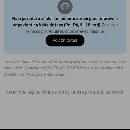
Naši poradci a znalci sortimentu zbraní jsou připraveni
odpovídat na Vaše dotazy (Po–Pá, 8–18 hod).
Zeptejte
se na co potřebujete, odpovíme co nejdříve.
Položit dotaz
Texty od zákazníků v poradně odrážejí výhradně názory a stanoviska
zákazníků. Společnost CB SERVIS CENTRUM s.r.o. texty zákazníků
předem neschvaluje ani neověřuje.
Zatím zde nejsou žádné dotazy. Buďte první, kdo se zeptá!