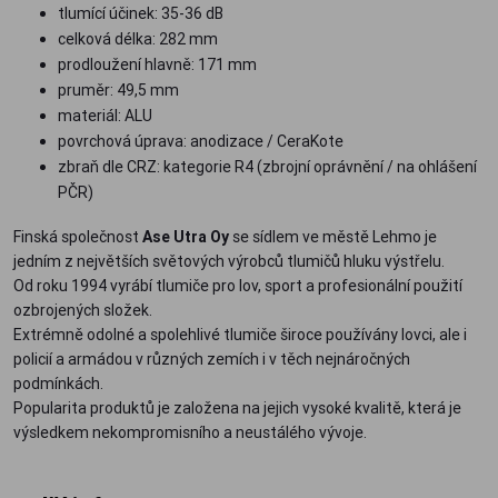
tlumící účinek: 35-36 dB
celková délka: 282 mm
prodloužení hlavně: 171 mm
pruměr: 49,5 mm
materiál: ALU
povrchová úprava: anodizace / CeraKote
zbraň dle CRZ: kategorie R4 (zbrojní oprávnění / na ohlášení
PČR)
Finská společnost
Ase Utra Oy
se sídlem ve městě Lehmo je
jedním z největších světových výrobců tlumičů hluku výstřelu.
Od roku 1994 vyrábí tlumiče pro lov, sport a profesionální použití
ozbrojených složek.
Extrémně odolné a spolehlivé tlumiče široce používány lovci, ale i
policií a armádou v různých zemích i v těch nejnáročných
podmínkách.
Popularita produktů je založena na jejich vysoké kvalitě, která je
výsledkem nekompromisního a neustálého vývoje.