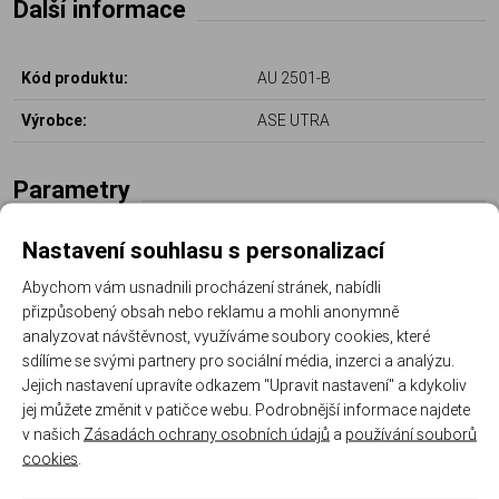
Další informace
Kód produktu:
AU 2501-B
Výrobce:
ASE UTRA
Parametry
Nastavení souhlasu s personalizací
Povrchová úprava:
černý Cerakote
Abychom vám usnadnili procházení stránek, nabídli
Technologie tlumiče:
Over-Barrel
přizpůsobený obsah nebo reklamu a mohli anonymně
analyzovat návštěvnost, využíváme soubory cookies, které
Model tlumiče:
Radien
sdílíme se svými partnery pro sociální média, inzerci a analýzu.
Jejich nastavení upravíte odkazem "Upravit nastavení" a kdykoliv
Pro ráže do:
300 Win. Mag.
jej můžete změnit v patičce webu. Podrobnější informace najdete
Montážní rozhraní / závit:
M15x1
v našich
Zásadách ochrany osobních údajů
a
používání souborů
cookies
.