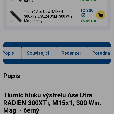
černý
12 300
Tlumič Ase Utra RADIEN
Kč
300XTi, 5/8x24 UNEF, 300 Win.
Skladem
Mag., černý
Popis
Související
Recenze
Poradna
↓
↓
↓
↓
Popis
Tlumič hluku výstřelu Ase Utra
RADIEN 300XTi, M15x1, 300 Win.
Mag. - černý