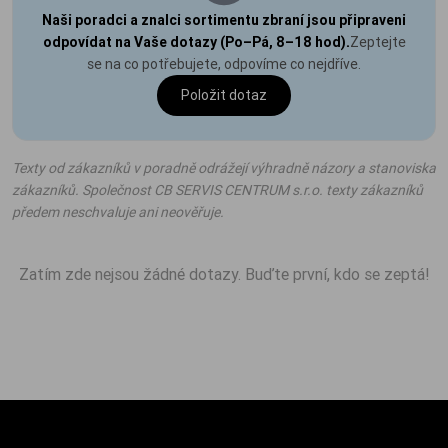
Naši poradci a znalci sortimentu zbraní jsou připraveni
odpovídat na Vaše dotazy (Po–Pá, 8–18 hod).
Zeptejte
se na co potřebujete, odpovíme co nejdříve.
Položit dotaz
Texty od zákazníků v poradně odrážejí výhradně názory a stanoviska
zákazníků. Společnost CB SERVIS CENTRUM s.r.o. texty zákazníků
předem neschvaluje ani neověřuje.
Zatím zde nejsou žádné dotazy. Buďte první, kdo se zeptá!