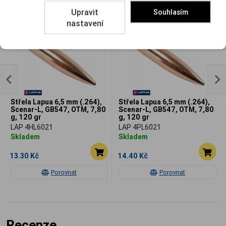
Související
Upravit
Souhlasím
nastavení
Střela Lapua 6,5 mm (.264),
Střela Lapua 6,5 mm (.264),
Scenar-L, GB547, OTM, 7,80
Scenar-L, GB547, OTM, 7,80
g, 120 gr
g, 120 gr
LAP 4HL6021
LAP 4PL6021
Skladem
Skladem
13.30 Kč
14.40 Kč
Porovnat
Porovnat
Recenze