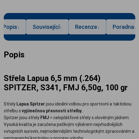
Popis
Související
Recenze
Poradna
↓
↓
↓
↓
Popis
Střela Lapua 6,5 mm (.264)
SPITZER, S341, FMJ 6,50g, 100 gr
Střely
Lapua Spitzer
jsou ideální volbou pro sportovní a taktickou
střelbu s
vyjímečnou přesností střelby.
.
Spitzer jsou střely
FMJ
= celoplášťové střely s olověným jádrem.
Vysoká kvalita je zaručena pečlivým výběrem nejvhodnějších
vstupních surovin, nejmodernějším technologickým zpracováním a
permanentní kontrolou v procesu výroby.