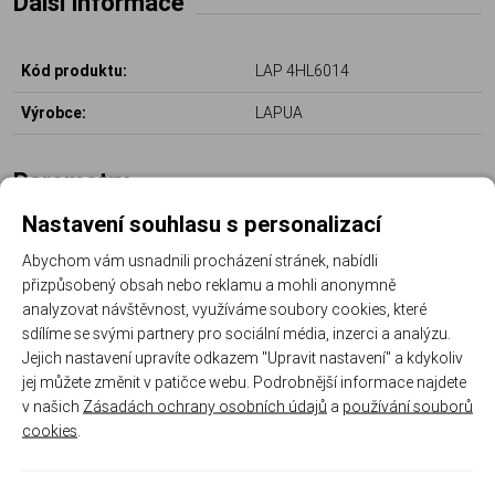
Další informace
Kód produktu:
LAP 4HL6014
Výrobce:
LAPUA
Parametry
Nastavení souhlasu s personalizací
Průměr střely:
6.71 mm (.264'')
Abychom vám usnadnili procházení stránek, nabídli
přizpůsobený obsah nebo reklamu a mohli anonymně
Ráže střely:
6.5 mm (.264)
analyzovat návštěvnost, využíváme soubory cookies, které
sdílíme se svými partnery pro sociální média, inzerci a analýzu.
Hmotnost střely:
6,50 g (100 grainů)
Jejich nastavení upravíte odkazem "Upravit nastavení" a kdykoliv
Typ / označení střely:
Spitzer FMJ
jej můžete změnit v patičce webu. Podrobnější informace najdete
v našich
Zásadách ochrany osobních údajů
a
používání souborů
cookies
.