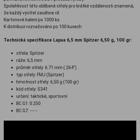
Spolehlivost této oblíbené střely pro krátké vzdálenosti znamená,
že každý výstřel zasáhne cíl.
Kartonové balení po 1000 ks.
K distribuci rozvažováno po 100 kusech.
Technická specifikace Lapua 6,5 mm Spitzer 6,50 g, 100 gr:
střela: Spitzer
ráže: 6,5 mm
průměr střely: 6.71 mm (.264'')
typ střely: FMJ (Spitzer)
hmotnost střely: 6,50 g (100 gr)
kód střely: S341
určení: taktické, sportovní
BC G1: 0.250
BC G7: -----