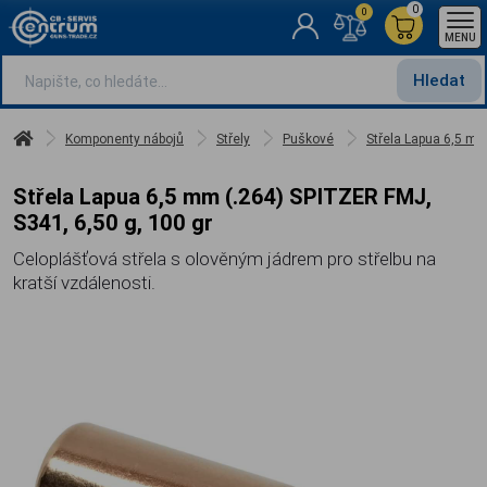
0
0
MENU
Hledat
Komponenty nábojů
Střely
Puškové
Střela Lapua 6,5 mm
Střela Lapua 6,5 mm (.264) SPITZER FMJ,
S341, 6,50 g, 100 gr
Celoplášťová střela s olověným jádrem pro střelbu na
kratší vzdálenosti.