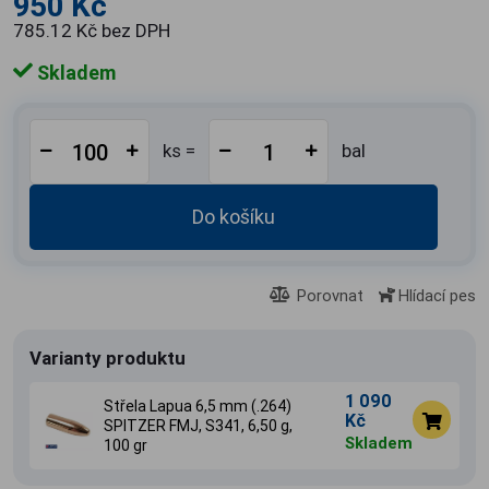
950 Kč
785.12 Kč bez DPH
Skladem
ks =
bal
Do košíku
Porovnat
Hlídací pes
Varianty produktu
1 090
Střela Lapua 6,5 mm (.264)
Kč
SPITZER FMJ, S341, 6,50 g,
Skladem
100 gr