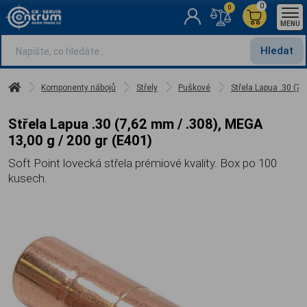
0
0
MENU
Hledat
Komponenty nábojů
Střely
Puškové
Střela Lapua .30 (7
Střela Lapua .30 (7,62 mm / .308), MEGA
13,00 g / 200 gr (E401)
Soft Point lovecká střela prémiové kvality. Box po 100
kusech.