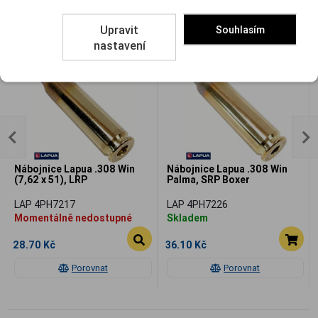
Související
Upravit
Souhlasím
nastavení
Nábojnice Lapua .308 Win
Nábojnice Lapua .308 Win
(7,62 x 51), LRP
Palma, SRP Boxer
LAP 4PH7217
LAP 4PH7226
Momentálně nedostupné
Skladem
28.70 Kč
36.10 Kč
Porovnat
Porovnat