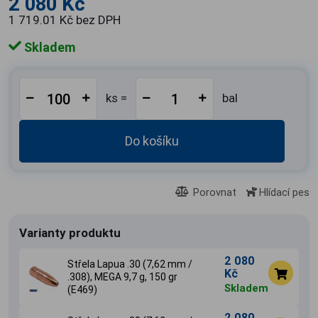
2 080 Kč
1 719.01 Kč bez DPH
Skladem
ks =
bal
Do košíku
Porovnat
Hlídací pes
Varianty produktu
2 080
Střela Lapua .30 (7,62 mm /
Kč
.308), MEGA 9,7 g, 150 gr
Skladem
(E469)
2 080