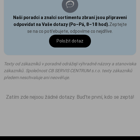
Naši poradci a znalci sortimentu zbraní jsou připraveni
odpovídat na Vaše dotazy (Po–Pá, 8–18 hod).
Zeptejte
se na co potřebujete, odpovíme co nejdříve.
Položit dotaz
Texty od zákazníků v poradně odrážejí výhradně názory a stanoviska
zákazníků. Společnost CB SERVIS CENTRUM s.r.o. texty zákazníků
předem neschvaluje ani neověřuje.
Zatím zde nejsou žádné dotazy. Buďte první, kdo se zeptá!