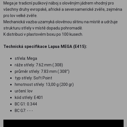
Mega je tradicní puškový náboj s olověným jádrem vhodný pro
všechny druhy evropské, africké a severoamerické zvěře, zejména
pro lov velké zvěře.
Mechanická vazba uzamyká olověnou slitinu na místě a udržuje
strukturu střely v místě dopadu pohromadě.
K distribuci v plastovém boxu po 100 kusech.
Technická specifikace Lapua MEGA (E415):
střela: Mega
ráže střely: 7.62 mm (.308)
průměr střely: 7.83 mm (.308'')
typ střely: Soft Point
hmotnost střely: 13,00 g (200 gr)
určení: lov
kód střely: E401
BC G1: 0.344
BC G7: - - -