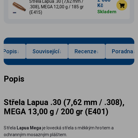
Střela Lapua .30 (7,62 mm /
Kč
.308), MEGA 12,00 g / 185 gr
Skladem
(E415)
Popis
Související
Recenze
Poradna
↓
↓
↓
↓
Popis
Střela Lapua .30 (7,62 mm / .308),
MEGA 13,00 g / 200 gr (E401)
Střela
Lapua Mega
je lovecká střela s měkkým hrotem a
ochranným mosazným pláštem.