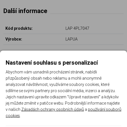
Další informace
Kód produktu:
LAP 4PL7047
Výrobce:
LAPUA
Parametry
Nastavení souhlasu s personalizací
Abychom vám usnadnili procházení stránek, nabídli
Ráže střely:
7,62 mm (.308)
přizpůsobený obsah nebo reklamu a mohli anonymně
analyzovat návštěvnost, využíváme soubory cookies, které
Průměr střely:
7.83 mm (.308'')
sdílíme se svými partnery pro sociální média, inzerci a analýzu.
Typ / označení střely:
MEGA - SP (Soft Point)
Jejich nastavení upravíte odkazem "Upravit nastavení" a kdykoliv
jej můžete změnit v patičce webu. Podrobnější informace najdete
Hmotnost střely:
13 g (200 grainů)
v našich
Zásadách ochrany osobních údajů
a
používání souborů
cookies
.