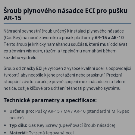
Šroub plynového násadce ECI pro pušku
AR-15
Náhradní pevnostní šroub určený k instalaci plynového násadce
(Gas Key) na nosič závorníku u pušek platformy
AR-15 a AR-10
.
Tento šroub je kriticky namáhanou součástí, která musí odolávat
extrémním vibracím, rázům a tepelnému namáhání během
každého výstřelu.
Šroub od značky
ECI
je vyroben z vysoce kvalitní oceli s odpovídající
tvrdostí, aby nedošlo k jeho protažení nebo prasknutí. Precizní
stoupání závitu zaručuje pevné spojení mezi násadcem a tělem
nosiče, což je klíčové pro udržení těsnosti plynového systému.
Technické parametry a specifikace:
Určeno pro:
Pušky AR-15 / M4 / AR-10 (standardní Mil-Spec
nosiče)
Typ dílu:
Gas Key Screw (upevňovací šroub násadce)
Materiál:
Tvrzená legovaná ocel