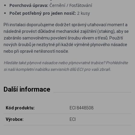
Povrchová úprava:
Černění / Fosfátování
Počet potřebný pro jeden nosič:
2 kusy
Při instalaci doporučujeme dodržet správný utahovací moment a
následně provést důkladné mechanické zajištění (staking), aby se
zabránilo samovolnému povolení šroubu vlivem otřesů. Použití
nových šroubů je nezbytné při každé výměně plynového násadce
nebo při opravě netěsností nosiče.
Hledáte také plynové násadce nebo plynovratné trubice? Prohlédněte
si naši kompletní nabídku servisních dílů ECI pro vaši zbraň.
Další informace
Kód produktu:
ECI 8448508
Výrobce:
ECI