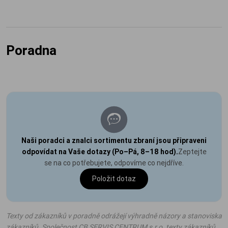
Poradna
Naši poradci a znalci sortimentu zbraní jsou připraveni
odpovídat na Vaše dotazy (Po–Pá, 8–18 hod).
Zeptejte
se na co potřebujete, odpovíme co nejdříve.
Položit dotaz
Texty od zákazníků v poradně odrážejí výhradně názory a stanoviska
zákazníků. Společnost CB SERVIS CENTRUM s.r.o. texty zákazníků