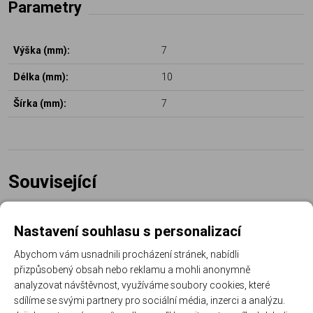
Parametry
Výška (mm):
7
Délka (mm):
10
Šírka (mm):
7
Související
Nastavení souhlasu s personalizací
Abychom vám usnadnili procházení stránek, nabídli
přizpůsobený obsah nebo reklamu a mohli anonymně
analyzovat návštěvnost, využíváme soubory cookies, které
sdílíme se svými partnery pro sociální média, inzerci a analýzu.