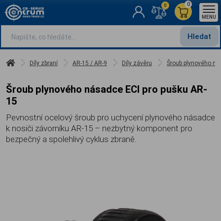
0
0
MENU
Hledat
Díly zbraní
AR-15 / AR-9
Díly závěru
Šroub plynového ná
Šroub plynového násadce ECI pro pušku AR-
15
Pevnostní ocelový šroub pro uchycení plynového násadce
k nosiči závorníku AR-15 – nezbytný komponent pro
bezpečný a spolehlivý cyklus zbraně.