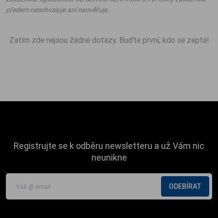
předem neschvaluje ani neověřuje.
Zatím zde nejsou žádné dotazy. Buďte první, kdo se zeptá!
Registrujte se k odběru newsletteru a už Vám nic
neunikne
ODEBÍRAT