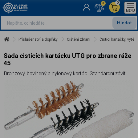
0
0
MENU
Hledat
Příslušenství a doplňky
Čištění zbraní
Čistící kartáčky, vytěrá
Sada cistících kartácku UTG pro zbrane ráže
45
Bronzový, bavlnený a nylonový kartác. Standardní závit.