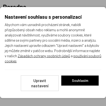
Poradna
Nastavení souhlasu s personalizací
Abychom vám usnadnili procházení stránek, nabídli
přizpůsobený obsah nebo reklamu a mohli anonymně
analyzovat návštěvnost, využíváme soubory cookies, které
sdílíme se svými partnery pro sociální média, inzerci a analýzu.
Jejich nastavení upravíte odkazem "Upravit nastavení" a kdykoliv
Naši poradci a znalci sortimentu zbraní jsou připraveni
jej můžete změnit v patičce webu. Podrobnější informace najdete
odpovídat na Vaše dotazy (Po–Pá, 8–18 hod).
Zeptejte
v našich
Zásadách ochrany osobních údajů
a
používání souborů
se na co potřebujete, odpovíme co nejdříve.
cookies
.
Položit dotaz
Upravit
Souhlasím
Texty od zákazníků v poradně odrážejí výhradně názory a stanoviska
nastavení
zákazníků. Společnost CB SERVIS CENTRUM s.r.o. texty zákazníků
předem neschvaluje ani neověřuje.