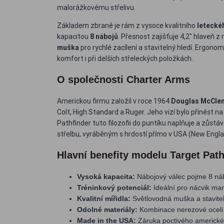
malorážkovému střelivu.
Základem zbraně je rám z vysoce kvalitního
leteckéh
kapacitou
8 nábojů
. Přesnost zajišťuje 4,2" hlaveň z 
muška
pro rychlé zacílení a stavitelný hledí. Ergono
komfort i při delších střeleckých položkách.
O společnosti Charter Arms
Americkou firmu založil v roce 1964
Douglas McCle
Colt, High Standard a Ruger. Jeho vizí bylo přinést na
Pathfinder tuto filozofii do puntíku naplňuje a zůstá
střelbu, vyráběným s hrdostí přímo v USA (New Engla
Hlavní benefity modelu Target Path
Vysoká kapacita:
Nábojový válec pojme 8 náb
Tréninkový potenciál:
Ideální pro nácvik man
Kvalitní mířidla:
Světlovodná muška a staviteln
Odolné materiály:
Kombinace nerezové oceli a
Made in the USA:
Záruka poctivého americké