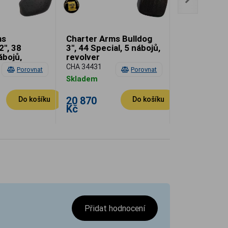
ms
Charter Arms Bulldog
Charter Arm
", 38
3", 44 Special, 5 nábojů,
2", 38 Speci
ábojů,
revolver
poloskrytý 
revolver
CHA 34431
CHA 53810
Porovnat
Porovnat
Skladem
Skladem
20 870
18 050
Do košíku
Do košíku
Kč
Kč
Přidat hodnocení