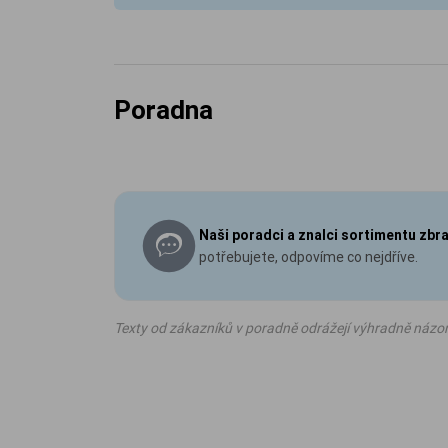
Poradna
Naši poradci a znalci sortimentu zbr
potřebujete, odpovíme co nejdříve.
Texty od zákazníků v poradně odrážejí výhradně názo