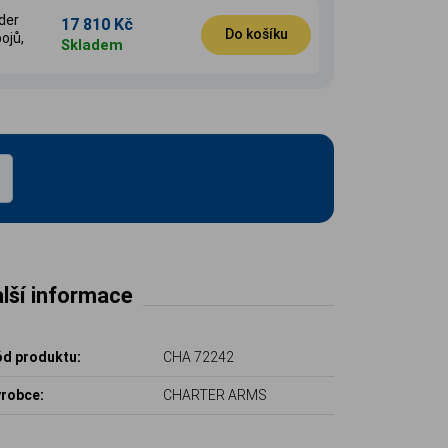
der
17 810 Kč
Do košíku
bojů,
Skladem
lší informace
d produktu:
CHA 72242
robce:
CHARTER ARMS