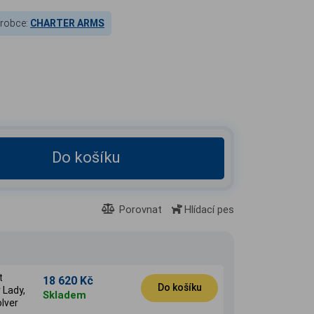
robce:
CHARTER ARMS
Do košíku
Porovnat
Hlídací pes
t
18 620 Kč
Do košíku
 Lady,
Skladem
olver