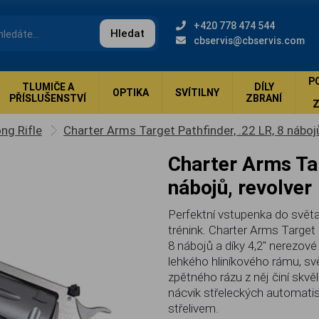
+420 778 474 544
Hledat
cbservis@cbservis.com
P
TLUMIČE A
DÍLY
OPTIKA
SVÍTILNY
PŘÍSLUŠENSTVÍ
ZBRANÍ
ng Rifle
Charter Arms Target Pathfinder, .22 LR, 8 nábojů
Charter Arms Target Pathfinder, .22 LR, 8
nábojů, revolver
Perfektní vstupenka do světa 
trénink. Charter Arms Target 
8 nábojů a díky 4,2" nerezové
lehkého hliníkového rámu, sv
zpětného rázu z něj činí skvěl
nácvik střeleckých automa
střelivem.