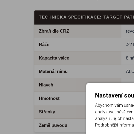
TECHNICKÁ SPECIFIKACE: TARGET PAT
Zbraň dle CRZ
revo
Ráže
.22 
Kapacita válce
8 n
Materiál rámu
ALU 
Hlaveň
4,2
Nastavení sou
Hmotnost
586
Abychom vám usnadni
Střenky
Pry
analyzovat návštěvno
analýzu. Jejich nast
Podrobnější informa
Země původu
Mad