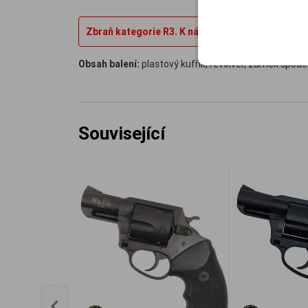
Zbraň kategorie R3. K nákupu je nutné zbrojní op
Obsah balení:
plastový kufřík, revolver, zámek spoušt
Související