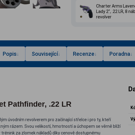
Charter Arms Laven
Lady 2", .22 LR, 8 ná
revolver
Popis
Související
Recenze
Poradna
↓
↓
↓
↓
Da
t Pathfinder, .22 LR
Kó
Vý
ělým úvodním revolverem pro začínající střelce i pro ty, kteří
ětným rázem. Svou velikostí, hmotností a úchopem se věrně blíží
ý trénink za zlomek nákladů díky cenově dostupnému