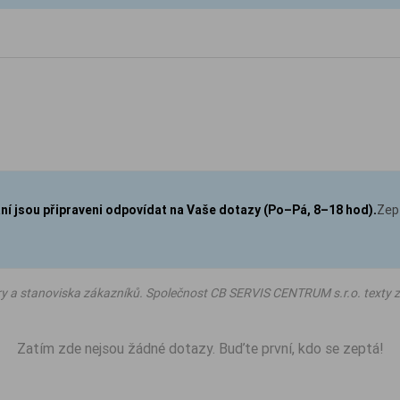
aní jsou připraveni odpovídat na Vaše dotazy (Po–Pá, 8–18 hod).
Zep
ry a stanoviska zákazníků. Společnost CB SERVIS CENTRUM s.r.o. texty z
Zatím zde nejsou žádné dotazy. Buďte první, kdo se zeptá!