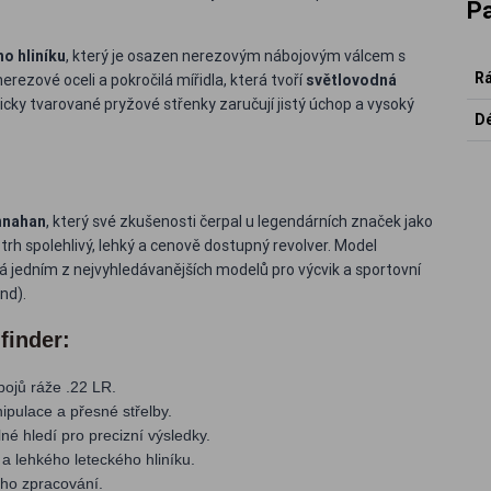
P
o hliníku
, který je osazen nerezovým nábojovým válcem s
Rá
nerezové oceli a pokročilá mířidla, která tvoří
světlovodná
micky tvarované pryžové střenky zaručují jistý úchop a vysoký
Dé
nnahan
, který své zkušenosti čerpal u legendárních značek jako
 trh spolehlivý, lehký a cenově dostupný revolver. Model
vá jedním z nejvyhledávanějších modelů pro výcvik a sportovní
nd).
finder:
ojů ráže .22 LR.
ipulace a přesné střelby.
é hledí pro precizní výsledky.
 lehkého leteckého hliníku.
ho zpracování.