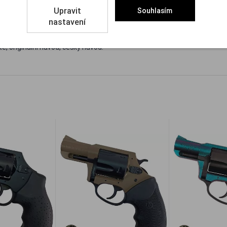
Upravit
Souhlasím
nastavení
rávnění a nákupní povolení na zbraň kategorie R3.
ě, originální návod, český návod.