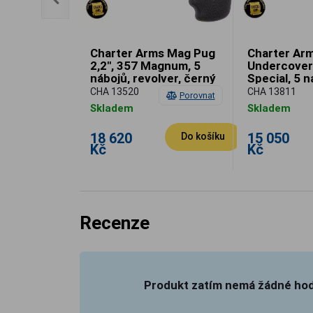
arter Arms,
Charter Arms Mag Pug
Charter Ar
og, ráže 45
2,2", 357 Magnum, 5
Undercover 
nábojů, revolver, černý
Special, 5 n
skrytý koho
CHA 13520
CHA 13811
Porovnat
Porovnat
 nedostupné
Skladem
Skladem
18 620
15 050
Detail
Do košíku
Kč
Kč
Recenze
Produkt zatím nemá žádné ho