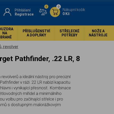
0
0
Nákupní košík
Přihlášení
0 Kč
Registrace
OUZDRA
PŘÍSLUŠENSTVÍ
STŘELECKÉ
NOŽE A
NA
A DOPLŇKY
POTŘEBY
NÁSTROJE
ZBRANĚ
, revolver
revolverů a ideální nástroj pro precizní
Pathfinder v ráži .22 LR nabízí kapacitu
 hlavni i vynikající přesnost. Kombinace
ětlovodných mířidel a minimálního
ou volbu pro začínající střelce i pro
tismů s dostupným malorážkovým