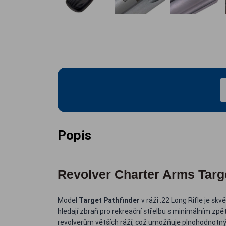
Popis
Revolver Charter Arms Targe
Model
Target Pathfinder
v ráži .22 Long Rifle je skv
hledají zbraň pro rekreační střelbu s minimálním zp
revolverům větších ráží, což umožňuje plnohodnotn