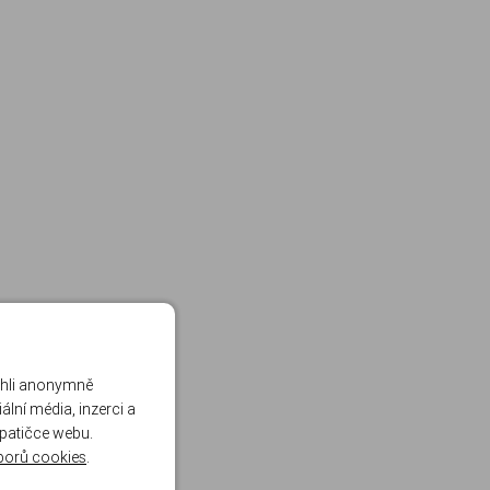
ohli anonymně
lní média, inzerci a
 patičce webu.
borů cookies
.