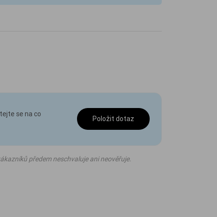
tejte se na co
Položit dotaz
ákazníků předem neschvaluje ani neověřuje.