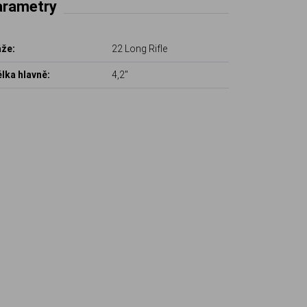
arametry
že:
22 Long Rifle
lka hlavně:
4,2"