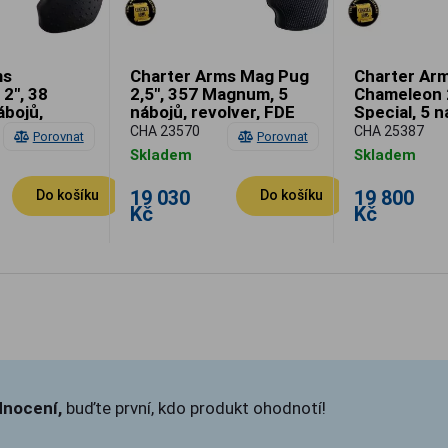
ms
Charter Arms Mag Pug
Charter Ar
2", 38
2,5", 357 Magnum, 5
Chameleon 2
ábojů,
nábojů, revolver, FDE
Special, 5 n
ut, revolver
revolver
CHA 23570
CHA 25387
Porovnat
Porovnat
Skladem
Skladem
19 030
19 800
Do košíku
Do košíku
Kč
Kč
dnocení,
buďte první, kdo produkt ohodnotí!