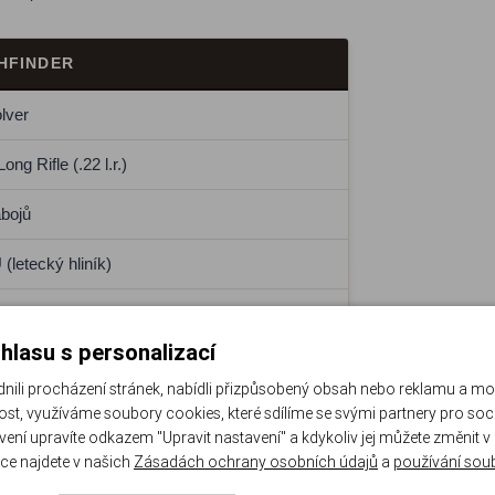
HFINDER
lver
Long Rifle (.22 l.r.)
ábojů
(letecký hliník)
" / 107 mm (nerezová ocel)
hlasu s personalizací
 g
li procházení stránek, nabídli přizpůsobený obsah nebo reklamu a m
žové, ergonomické
st, využíváme soubory cookies, které sdílíme se svými partnery pro sociá
avení upravíte odkazem "Upravit nastavení" a kdykoliv jej můžete změnit v
ce najdete v našich
Zásadách ochrany osobních údajů
a
používání sou
e in the USA