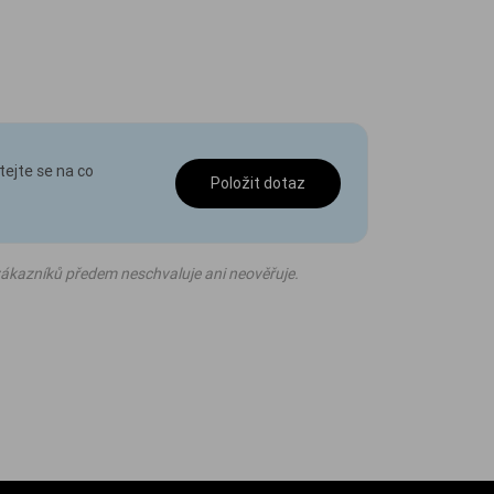
tejte se na co
Položit dotaz
ákazníků předem neschvaluje ani neověřuje.