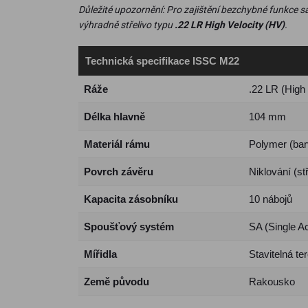
Důležité upozornění: Pro zajištění bezchybné funkce 
výhradně střelivo typu
.22 LR High Velocity (HV)
.
Technická specifikace ISSC M22
Ráže
.22 LR (High 
Délka hlavně
104 mm
Materiál rámu
Polymer (bar
Povrch závěru
Niklování (st
Kapacita zásobníku
10 nábojů
Spoušťový systém
SA (Single Ac
Mířidla
Stavitelná te
Země původu
Rakousko