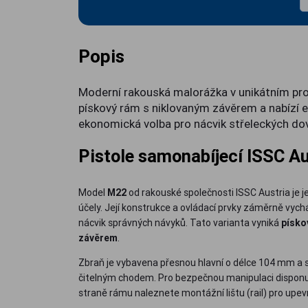
Popis
Moderní rakouská malorážka v unikátním pro
pískový rám s niklovaným závěrem a nabízí er
ekonomická volba pro nácvik střeleckých dove
Pistole samonabíjecí ISSC Au
Model
M22
od rakouské společnosti ISSC Austria je j
účely. Její konstrukce a ovládací prvky záměrně vych
nácvik správných návyků. Tato varianta vyniká
písko
závěrem
.
Zbraň je vybavena přesnou hlavní o délce 104 mm
čitelným chodem. Pro bezpečnou manipulaci disponuje
straně rámu naleznete montážní lištu (rail) pro upevně