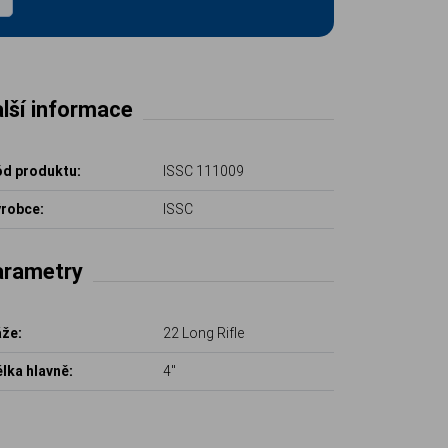
lší informace
d produktu:
ISSC 111009
robce:
ISSC
arametry
že:
22 Long Rifle
lka hlavně:
4"