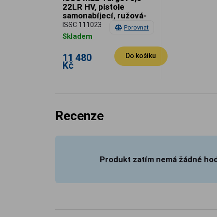
22LR HV, pistole
samonabíjecí, ružová-
nikl
ISSC 111023
Porovnat
Skladem
11 480
Do košíku
Kč
Recenze
Produkt zatím nemá žádné ho