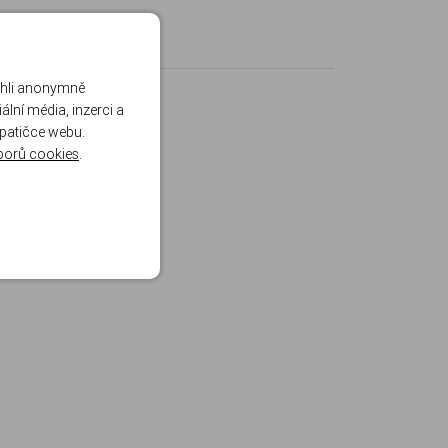
ohli anonymně
lní média, inzerci a
 patičce webu.
borů cookies
.