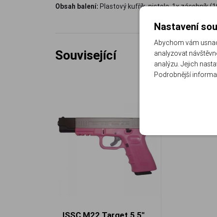
Obsah balení:
Plastový kufřík, pistole, 1x zásobník (1
Nastavení sou
Abychom vám usnadni
Související
analyzovat návštěvno
analýzu. Jejich nast
Podrobnější informa
ISSC M22 Target 5,5"