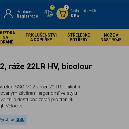
0
0
Nákupní košík
Přihlášení
0 Kč
Registrace
OUZDRA
PŘÍSLUŠENSTVÍ
STŘELECKÉ
NOŽE A
NA
A DOPLŇKY
POTŘEBY
NÁSTROJE
ZBRANĚ
)
ážka ISSC M22 v ráži .22 LR. Unikátní
klovaným závěrem, ergonomií ve stylu
Kvalitní a dostupná zbraň pro trénink i
h Velocity.
Výrobce:
ISSC