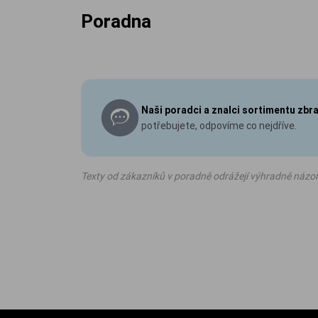
Poradna
Naši poradci a znalci sortimentu zbr
potřebujete, odpovíme co nejdříve.
Texty od zákazníků v poradně odrážejí výhradně názo