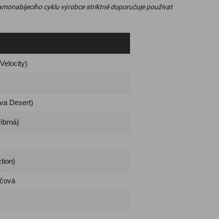
samonabíjecího cyklu výrobce striktně doporučuje používat
Velocity)
va Desert)
říbrná)
tion)
rčová