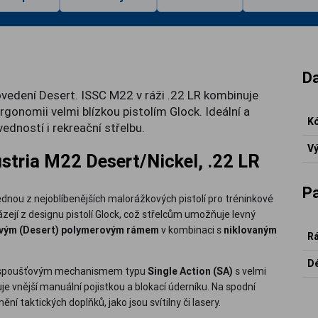
Da
vedení Desert. ISSC M22 v ráži .22 LR kombinuje
gonomii velmi blízkou pistolím Glock. Ideální a
Kó
dností i rekreační střelbu.
Vý
stria M22 Desert/Nickel, .22 LR
P
ednou z nejoblíbenějších malorážkových pistolí pro tréninkové
ázejí z designu pistolí Glock, což střelcům umožňuje levný
vým (Desert) polymerovým rámem
v kombinaci s
niklovaným
Rá
Dé
 a spoušťovým mechanismem typu
Single Action (SA)
s velmi
 vnější manuální pojistkou a blokací úderníku. Na spodní
ní taktických doplňků, jako jsou svítilny či lasery.