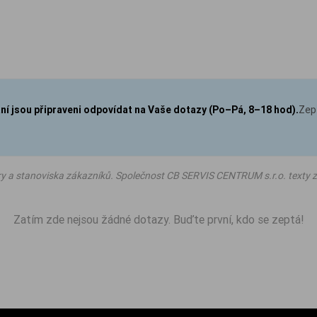
aní jsou připraveni odpovídat na Vaše dotazy (Po–Pá, 8–18 hod).
Zep
ry a stanoviska zákazníků. Společnost CB SERVIS CENTRUM s.r.o. texty z
Zatím zde nejsou žádné dotazy. Buďte první, kdo se zeptá!