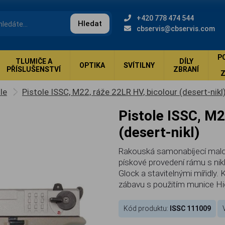
+420 778 474 544
Hledat
cbservis@cbservis.com
P
TLUMIČE A
DÍLY
OPTIKA
SVÍTILNY
PŘÍSLUŠENSTVÍ
ZBRANÍ
le
Pistole ISSC, M22, ráže 22LR HV, bicolour (desert-nikl
Pistole ISSC, M22, ráže 22LR HV, bicolour
(desert-nikl)
Rakouská samonabíjecí malor
pískové provedení rámu s ni
Glock a stavitelnými mířidly. 
zábavu s použitím munice Hig
Kód produktu:
ISSC 111009