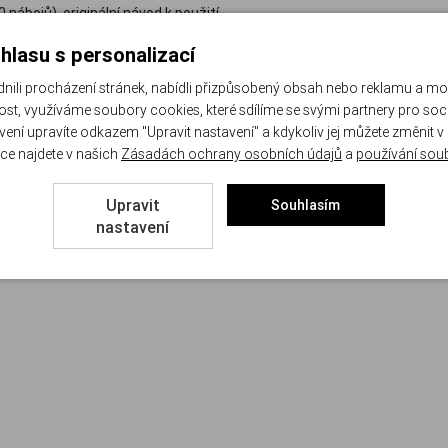
0 nábojů), originální návod k použití.
hlasu s personalizací
li procházení stránek, nabídli přizpůsobený obsah nebo reklamu a m
st, využíváme soubory cookies, které sdílíme se svými partnery pro sociá
avení upravíte odkazem "Upravit nastavení" a kdykoliv jej můžete změnit v
ce najdete v našich
Zásadách ochrany osobních údajů
a
používání sou
Upravit
Souhlasím
nastavení