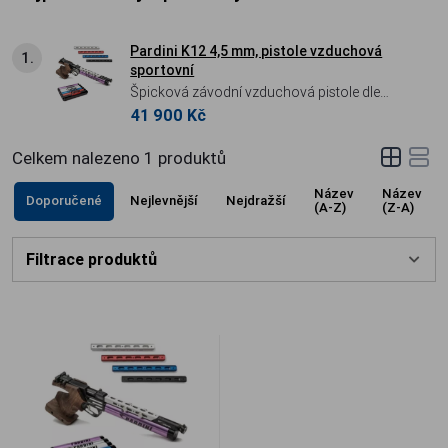
Pardini K12 4,5 mm, pistole vzduchová
1.
sportovní
Špicková závodní vzduchová pistole dle
41 900 Kč
pravidel UIT.
Celkem nalezeno
1
produktů
Název
Název
Doporučené
Nejlevnější
Nejdražší
(A-Z)
(Z-A)
Filtrace produktů