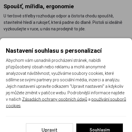
Spoušť, mířidla, ergonomie
U terčové střelby rozhoduje odpor a čistota chodu spouště,
stavitelné hledí a rukojeť, která padne do dlaně. Pistoli si ideálně
vyzkoušejte v ruce, u nás na prodejně to jde.
Doporučené vybavení
Nastavení souhlasu s personalizací
Náhradní díly pro vzduchovky
– těsnění a drobné komponenty
Abychom vám usnadnili procházení stránek, nabídli
pro dlouhou službu.
přizpůsobený obsah nebo reklamu a mohli anonymně
Střelecké brýle
– ochrana očí patří i ke vzduchovkové střelbě.
analyzovat návštěvnost, využíváme soubory cookies, které
Čištění zbraní
– čistá hlaveň drží přesnost i u diabolek.
sdílíme se svými partnery pro sociální média, inzerci a analýzu.
Jejich nastavení upravíte odkazem "Upravit nastavení" a kdykoliv
Výkonnější dlouhé vzduchovky najdete mezi
větrovkami
, ostatní
jej můžete změnit v patičce webu. Podrobnější informace najdete
systémy v přehledu
vzduchovky
. A pokud hledáte palné pistole na
v našich
Zásadách ochrany osobních údajů
a
používání souborů
náboje, zamiřte do kategorie
pistole
.
cookies
.
Často kladené otázky
Upravit
Souhlasím