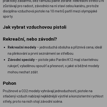
prakticky zadarmo, bez rámusu palné zbraně. Rekreační střelci u ní
zůstávají pro radost, závodníci na ní staví celou kariéru, protože
disciplína vzduchová pistole na 10 metrů patří mezi olympijské
sporty.
Jak vybrat vzduchovou pistoli
Rekreační, nebo závodní?
Rekreační modely
– jednoduchá obsluha a příznivá cena; ideál
na plinkování a první seznámení se střelbou.
Závodní speciály
– pistole jako Pardini K12 mají stavitelnou
rukojeť, vyladěnou spoušť a přesnost, o jaké si běžné modely
mohou nechat zdát.
Pohon
Pružinové a CO2 modely vyhrávají jednoduchostí, pistole na
stlačený vzduch nabízejí nejklidnější výstřel a konzistentní rychlost
střely, proto na nich stojí závodní scéna.