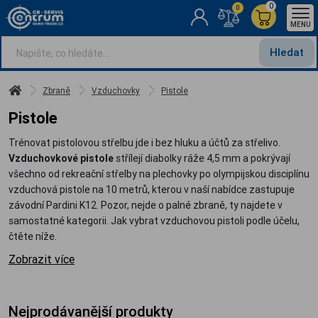
0
0
MENU
Hledat
Zbraně
Vzduchovky
Pistole
Pistole
Trénovat pistolovou střelbu jde i bez hluku a účtů za střelivo.
Vzduchovkové pistole
střílejí diabolky ráže 4,5 mm a pokrývají
všechno od rekreační střelby na plechovky po olympijskou disciplínu
vzduchová pistole na 10 metrů, kterou v naší nabídce zastupuje
závodní Pardini K12. Pozor, nejde o palné zbraně, ty najdete v
samostatné kategorii. Jak vybrat vzduchovou pistoli podle účelu,
čtěte níže.
Zobrazit více
Nejprodávanější produkty