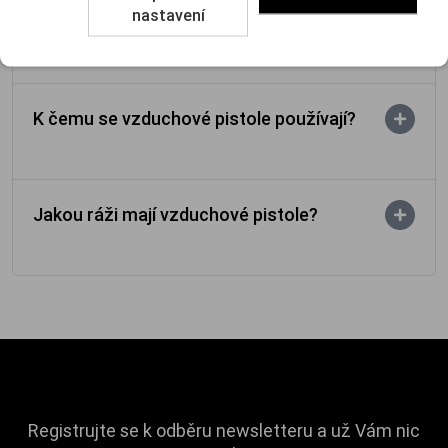
Jaký je rozdíl mezi vzduchovkovou a
nastavení
palnou pistolí?
K čemu se vzduchové pistole používají?
Jakou ráži mají vzduchové pistole?
Registrujte se k odběru newsletteru a už Vám nic