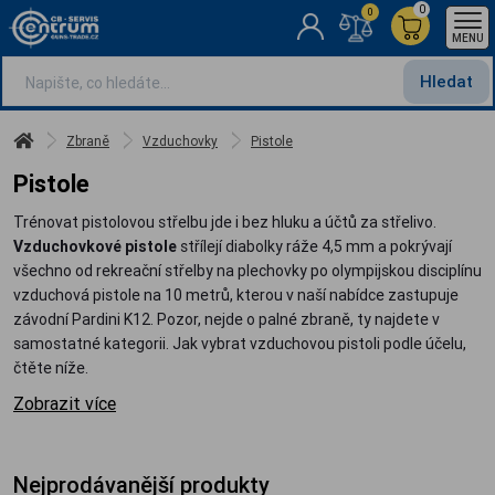
0
0
MENU
Hledat
Zbraně
Vzduchovky
Pistole
Pistole
Trénovat pistolovou střelbu jde i bez hluku a účtů za střelivo.
Vzduchovkové pistole
střílejí diabolky ráže 4,5 mm a pokrývají
všechno od rekreační střelby na plechovky po olympijskou disciplínu
vzduchová pistole na 10 metrů, kterou v naší nabídce zastupuje
závodní Pardini K12. Pozor, nejde o palné zbraně, ty najdete v
samostatné kategorii. Jak vybrat vzduchovou pistoli podle účelu,
čtěte níže.
Zobrazit více
Nejprodávanější produkty