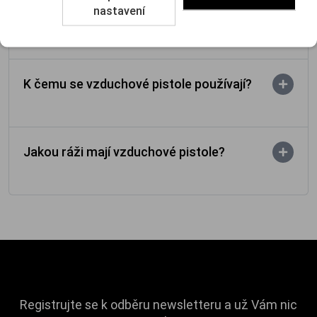
Jaký je rozdíl mezi vzduchovkovou a
nastavení
palnou pistolí?
K čemu se vzduchové pistole používají?
Jakou ráži mají vzduchové pistole?
Registrujte se k odběru newsletteru a už Vám nic