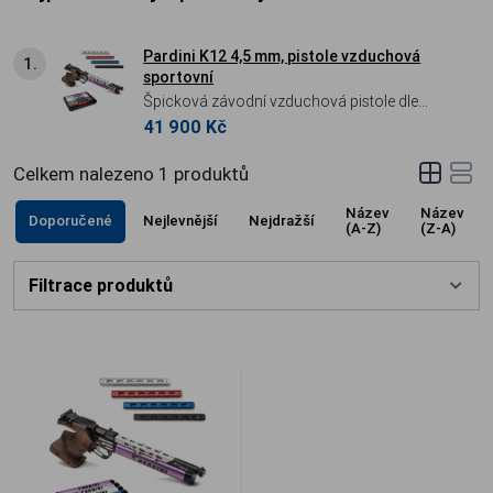
Pardini K12 4,5 mm, pistole vzduchová
1.
sportovní
Špicková závodní vzduchová pistole dle
41 900 Kč
pravidel UIT.
Celkem nalezeno
1
produktů
Název
Název
Doporučené
Nejlevnější
Nejdražší
(A-Z)
(Z-A)
Filtrace produktů