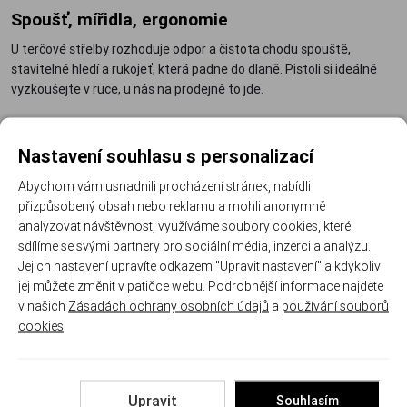
Spoušť, mířidla, ergonomie
U terčové střelby rozhoduje odpor a čistota chodu spouště,
stavitelné hledí a rukojeť, která padne do dlaně. Pistoli si ideálně
vyzkoušejte v ruce, u nás na prodejně to jde.
Doporučené vybavení
Nastavení souhlasu s personalizací
Náhradní díly pro vzduchovky
– těsnění a drobné komponenty
Abychom vám usnadnili procházení stránek, nabídli
pro dlouhou službu.
přizpůsobený obsah nebo reklamu a mohli anonymně
Střelecké brýle
– ochrana očí patří i ke vzduchovkové střelbě.
analyzovat návštěvnost, využíváme soubory cookies, které
Čištění zbraní
– čistá hlaveň drží přesnost i u diabolek.
sdílíme se svými partnery pro sociální média, inzerci a analýzu.
Jejich nastavení upravíte odkazem "Upravit nastavení" a kdykoliv
Výkonnější dlouhé vzduchovky najdete mezi
větrovkami
, ostatní
jej můžete změnit v patičce webu. Podrobnější informace najdete
systémy v přehledu
vzduchovky
. A pokud hledáte palné pistole na
v našich
Zásadách ochrany osobních údajů
a
používání souborů
náboje, zamiřte do kategorie
pistole
.
cookies
.
Často kladené otázky
Upravit
Souhlasím