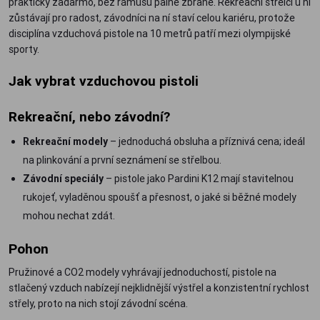
prakticky zadarmo, bez rámusu palné zbraně. Rekreační střelci u ní
zůstávají pro radost, závodníci na ní staví celou kariéru, protože
disciplína vzduchová pistole na 10 metrů patří mezi olympijské
sporty.
Jak vybrat vzduchovou pistoli
Rekreační, nebo závodní?
Rekreační modely
– jednoduchá obsluha a příznivá cena; ideál
na plinkování a první seznámení se střelbou.
Závodní speciály
– pistole jako Pardini K12 mají stavitelnou
rukojeť, vyladěnou spoušť a přesnost, o jaké si běžné modely
mohou nechat zdát.
Pohon
Pružinové a CO2 modely vyhrávají jednoduchostí, pistole na
stlačený vzduch nabízejí nejklidnější výstřel a konzistentní rychlost
střely, proto na nich stojí závodní scéna.