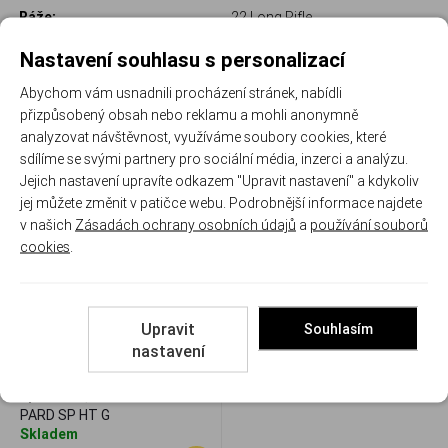
Ráže:
22 Long Rifle
Délka hlavně:
4,7"
Nastavení souhlasu s personalizací
Abychom vám usnadnili procházení stránek, nabídli
přizpůsobený obsah nebo reklamu a mohli anonymně
analyzovat návštěvnost, využíváme soubory cookies, které
sdílíme se svými partnery pro sociální média, inzerci a analýzu.
Související
Jejich nastavení upravíte odkazem "Upravit nastavení" a kdykoliv
jej můžete změnit v patičce webu. Podrobnější informace najdete
v našich
Zásadách ochrany osobních údajů
a
používání souborů
cookies
.
Upravit
Souhlasím
nastavení
Pardini SP HI-TECH 22LR,
pistole samonabíjecí
sportovní, Green
PARD SP HT G
Skladem