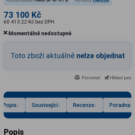
Kód produktu:
PARD SP RF HT B
Výrobce:
PARDINI
73 100 Kč
60 413.22 Kč bez DPH
Momentálně nedostupné
Toto zboží aktuálně
nelze objednat
Porovnat
Hlídací pes
Popis
Související
Recenze
Poradna
↓
↓
↓
↓
Popis