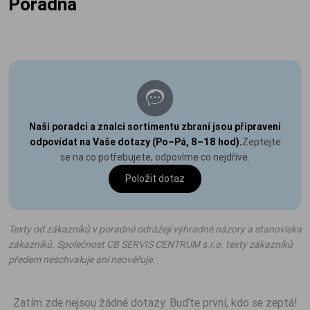
Poradna
Naši poradci a znalci sortimentu zbraní jsou připraveni
odpovídat na Vaše dotazy (Po–Pá, 8–18 hod).
Zeptejte
se na co potřebujete, odpovíme co nejdříve.
Položit dotaz
Texty od zákazníků v poradně odrážejí výhradně názory a stanoviska
zákazníků. Společnost CB SERVIS CENTRUM s.r.o. texty zákazníků
předem neschvaluje ani neověřuje.
Zatím zde nejsou žádné dotazy. Buďte první, kdo se zeptá!