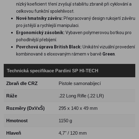
nízký koeficient tření zvyšují stabilitu zbraně při cyklování a
celkovou funkční spolehlivost.
Nové hmatníky závěru:
Přepracovaný design rukojetí závěru
pro jistější a rychlejší manipulaci.
Ergonomický zásobník:
Vybaven polymerovou botkou pro
pohodlnější přebíjení.
Povrchová úprava British Black:
Unikátní vizuální provedení
kombinované s eloxovaným rámem v barvě
Green
.
Technická specifikace Pardini SP HI-TECH
Zbraň dle CRZ
Pistole samonabíjecí
Ráže
.22 Long Rifle (.22 LR)
Rozměry (DxVxŠ)
295 x 140 x 49 mm
Hmotnost
1150 g
Hlaveň
4,7" / 120 mm