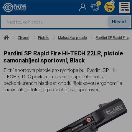
0
0
MENU
Hledat
Zbraně
Pistole
Malorážka pistole
Pardini SP Rapid Fire 
Pardini SP Rapid Fire HI-TECH 22LR, pistole
samonabíjecí sportovní, Black
Elitní sportovní pistole pro rychlopalbu. Pardini SP HI-
TECH s DLC povlakem závěru a spouště nabízí
bezkonkurenční hladkost chodu, špičkovou ergonomii a
maximální odolnost pro vrcholové sportovce.