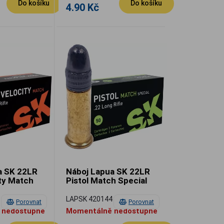
Do košíku
Do košíku
4.90 Kč
a SK 22LR
Náboj Lapua SK 22LR
ity Match
Pistol Match Special
7
LAPSK 420144
Porovnat
Porovnat
 nedostupné
Momentálně nedostupné