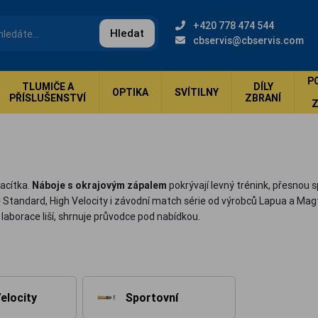
+420 778 474 544
Hledat
cbservis@cbservis.com
P
TLUMIČE A
DÍLY
OPTIKA
SVÍTILNY
PŘÍSLUŠENSTVÍ
ZBRANÍ
vacítka.
Náboje s okrajovým zápalem
pokrývají levný trénink, přesnou sp
tandard, High Velocity i závodní match série od výrobců Lapua a Magt
laborace liší, shrnuje průvodce pod nabídkou.
elocity
Sportovní