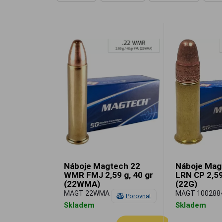
Náboje Magtech 22
Náboje Mag
WMR FMJ 2,59 g, 40 gr
LRN CP 2,59
(22WMA)
(22G)
MAGT 22WMA
MAGT 100288
Porovnat
Skladem
Skladem