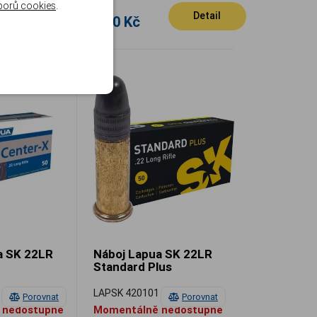
borů cookies
.
Detail
Detail
7.20 Kč
a SK 22LR
Náboj Lapua SK 22LR
Standard Plus
3
LAPSK 420101
Porovnat
Porovnat
 nedostupné
Momentálně nedostupné