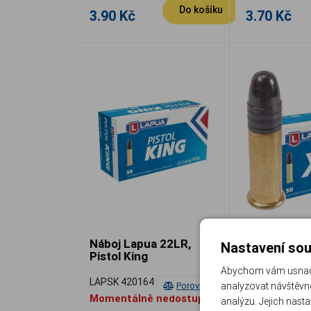
Do košíku
3.90 Kč
3.70 Kč
Náboj Lapua 22LR,
Náboj Lapua
Nastavení sou
Pistol King
LR, 2,59 g, 
Abychom vám usnadni
LAPSK 420164
LAPSK 420161
Porovnat
analyzovat návštěvno
Momentálně nedostupné
Momentálně
analýzu. Jejich nast