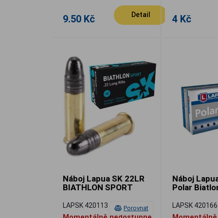
Detail
9.50 Kč
4 Kč
Náboj Lapua SK 22LR
Náboj Lapu
BIATHLON SPORT
Polar Biatlo
LAPSK 420113
LAPSK 420166
Porovnat
Momentálně nedostupné
Momentálně