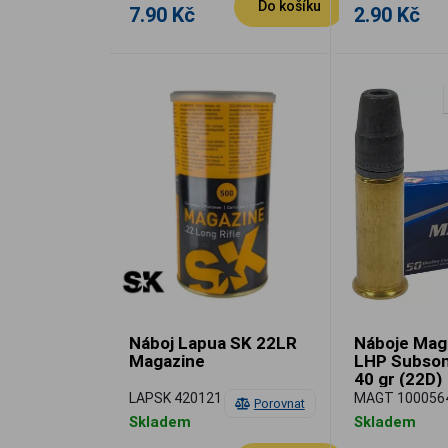
Do košíku
7.90 Kč
2.90 Kč
Náboj Lapua SK 22LR
Náboje Mag
Magazine
LHP Subsoni
40 gr (22D)
LAPSK 420121
MAGT 100056
Porovnat
Skladem
Skladem