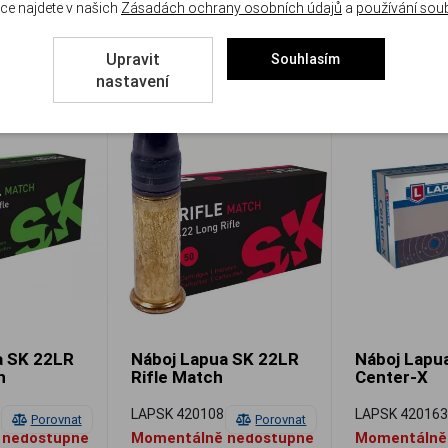
ce najdete v našich
Zásadách ochrany osobních údajů
a
používání sou
Detail
Detail
4 Kč
4.90 Kč
Upravit
Souhlasím
nastavení
a SK 22LR
Náboj Lapua SK 22LR
Náboj Lapu
h
Rifle Match
Center-X
LAPSK 420108
LAPSK 42016
Porovnat
Porovnat
 nedostupné
Momentálně nedostupné
Momentálně