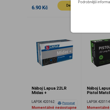
Podrobnější informa
Detail
6.90 Kč
14.10 Kč
Náboj Lapua 22LR
Náboj Lapu
Midas +
Pistol Matc
LAPSK 420162
LAPSK 420114
Porovnat
Momentálně nedostupné
Momentálně