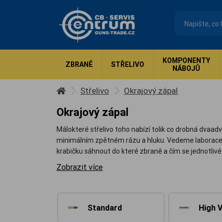
KOMPONENTY
ZBRANĚ
STŘELIVO
NÁBOJŮ
Střelivo
Okrajový zápal
Okrajový zápal
Málokteré střelivo toho nabízí tolik co drobná dvaad
minimálním zpětném rázu a hluku. Vedeme laborace S
krabičku sáhnout do které zbraně a čím se jednotlivé 
Zobrazit více
Standard
High V