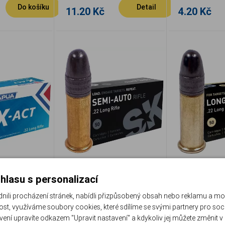
Do košíku
Detail
11.20 Kč
4.20 Kč
 X-Act 22
Náboj Lapua SK 22LR
Náboj Lapu
hlasu s personalizací
40 grs
Semi Auto Rifle
Long Rang
li procházení stránek, nabídli přizpůsobený obsah nebo reklamu a m
LAPSK 420148
LAPSK 42015
st, využíváme soubory cookies, které sdílíme se svými partnery pro sociá
Porovnat
Porovnat
 nedostupné
Momentálně nedostupné
Momentálně
avení upravíte odkazem "Upravit nastavení" a kdykoliv jej můžete změnit v