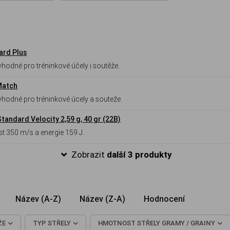
ard Plus
hodné pro tréninkové účely i soutěže.
Match
vhodné pro tréninkové úcely a souteže.
andard Velocity 2,59 g, 40 gr (22B)
st 350 m/s a energie 159 J.
Zobrazit
další 3 produkty
Název (A-Z)
Název (Z-A)
Hodnocení
ŽE
TYP STŘELY
HMOTNOST STŘELY GRAMY / GRAINY