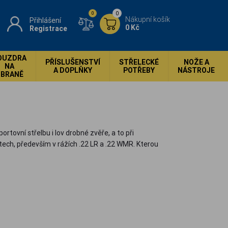
0
0
Nákupní košík
Přihlášení
0 Kč
Registrace
OUZDRA
PŘÍSLUŠENSTVÍ
STŘELECKÉ
NOŽE A
NA
A DOPLŇKY
POTŘEBY
NÁSTROJE
ZBRANĚ
ortovní střelbu i lov drobné zvěře, a to při
ech, především v rážích .22 LR a .22 WMR. Kterou