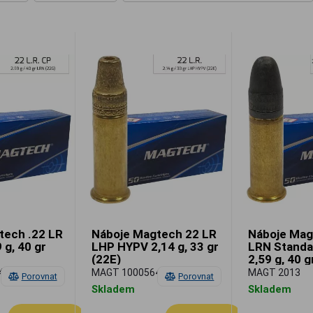
tech .22 LR
Náboje Magtech 22 LR
Náboje Mag
 g, 40 gr
LHP HYPV 2,14 g, 33 gr
LRN Standa
(22E)
2,59 g, 40 g
41
MAGT 10005642
MAGT 2013
Porovnat
Porovnat
Skladem
Skladem