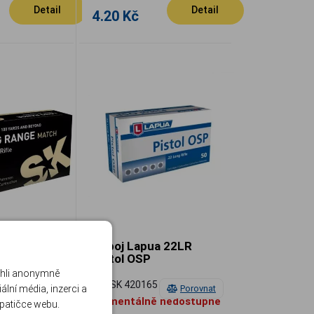
Detail
Detail
4.20 Kč
a SK 22LR
Náboj Lapua 22LR
e Match
Pistol OSP
ohli anonymně
8
LAPSK 420165
lní média, inzerci a
Porovnat
Porovnat
 nedostupné
Momentálně nedostupné
 patičce webu.