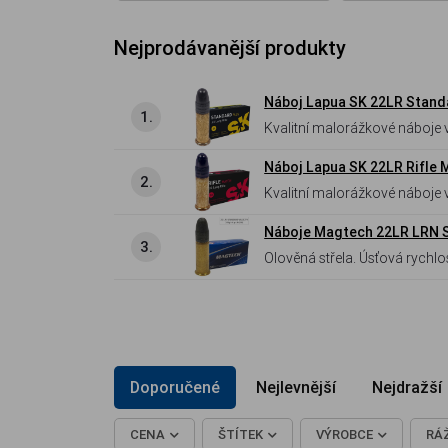
Nejprodávanější produkty
Náboj Lapua SK 22LR Stand
1.
Kvalitní malorážkové náboje v
Náboj Lapua SK 22LR Rifle 
2.
Kvalitní malorážkové náboje 
Náboje Magtech 22LR LRN St
3.
Olověná střela. Úsťová rychlo
Doporučené
Nejlevnější
Nejdražší
CENA
ŠTÍTEK
VÝROBCE
RÁ