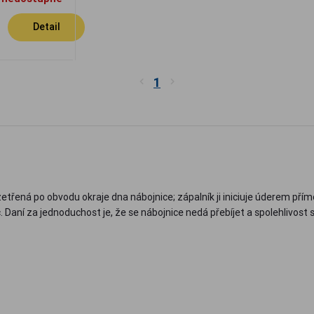
Detail
1
etřená po obvodu okraje dna nábojnice; zápalník ji iniciuje úderem přím
. Daní za jednoduchost je, že se nábojnice nedá přebíjet a spolehlivost 