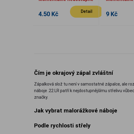
Detail
4.50 Kč
9 Kč
Čím je okrajový zápal zvláštní
Zápalková slož tu není v samostatné zápalce, ale roz
náboje .22 LR patří k nejdostupnějšímu střelivu vůbec
značky.
Jak vybrat malorážkové náboje
Podle rychlosti střely