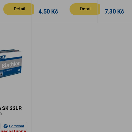
Detail
Detail
4.50 Kč
7.30 Kč
a SK 22LR
n
Porovnat
 nedostupné