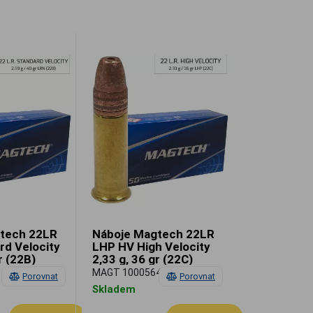
tech 22LR
Náboje Magtech 22LR
rd Velocity
LHP HV High Velocity
r (22B)
2,33 g, 36 gr (22C)
MAGT 10005640
Porovnat
Porovnat
Skladem