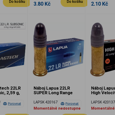
Do košíku
Do košíku
3.80 Kč
2.10 Kč
tech 22LR
Náboj Lapua 22LR
Náboj Lapu
c, 2,59 g,
SUPER Long Range
High Veloc
41
LAPSK 420167
LAPSK 42013
Porovnat
Porovnat
Momentálně nedostupné
Momentálně