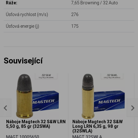
Ráže:
7,65 Browning / 32 Auto
Úsťová rychlost (m/s)
276
Úsťová energie (j)
175
Související
Náboje Magtech 32 S&W LRN
Náboje Magtech 32 S&W
5,50 g, 85 gr (32SWA)
Long LRN 6,35 g, 98 gr
(32SWLA)
MAGT 10005650
MAGT 32SWLA