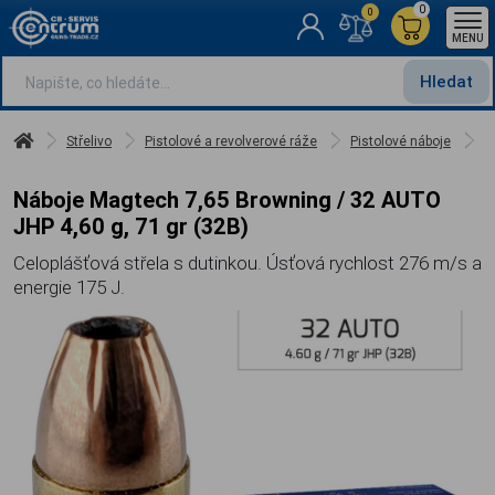
0
0
MENU
Hledat
Střelivo
Pistolové a revolverové ráže
Pistolové náboje
N
Náboje Magtech 7,65 Browning / 32 AUTO
JHP 4,60 g, 71 gr (32B)
Celoplášťová střela s dutinkou. Úsťová rychlost 276 m/s a
energie 175 J.