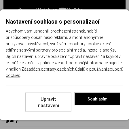
Nastavení souhlasu s personalizací
Abychom vám usnadnili procházení stránek, nabídli
přizpůsobený obsah nebo reklamu a mohli anonymně
Další informace
analyzovat návštěvnost, využíváme soubory cookies, které
sdílíme se svými partnery pro sociální média, inzerci a analýzu.
Jejich nastavení upravíte odkazem "Upravit nastavení" a kdykoliv
Kód produktu:
MAGT 10005647
jej můžete změnit v patičce webu. Podrobnější informace najdete
Výrobce:
MAGTECH
v našich
Zásadách ochrany osobních údajů
a
používání souborů
cookies
.
Parametry
Upravit
Souhlasím
Typ střely:
JHP
nastavení
Hmotnost střely gramy /
4,60 / 71
grainy: