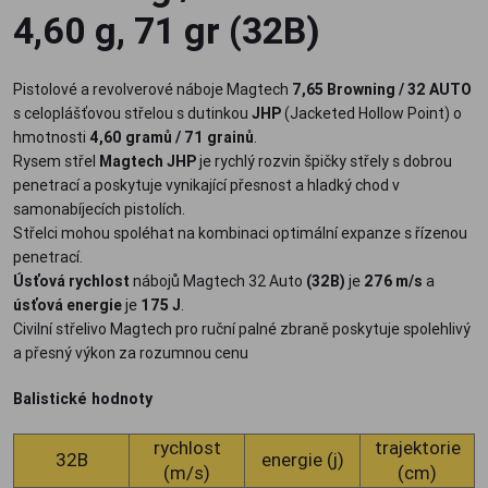
4,60 g, 71 gr (32B)
Pistolové a revolverové náboje Magtech
7,65 Browning / 32 AUTO
s celoplášťovou střelou s dutinkou
JHP
(Jacketed Hollow Point) o
hmotnosti
4,60 gramů / 71 grainů
.
Rysem střel
Magtech JHP
je rychlý rozvin špičky střely s dobrou
penetrací a poskytuje vynikající přesnost a hladký chod v
samonabíjecích pistolích.
Střelci mohou spoléhat na kombinaci optimální expanze s řízenou
penetrací.
Úsťová rychlost
nábojů Magtech 32 Auto
(32B)
je
276 m/s
a
úsťová energie
je
175 J
.
Civilní střelivo Magtech pro ruční palné zbraně poskytuje spolehlivý
a přesný výkon za rozumnou cenu
Balistické hodnoty
rychlost
trajektorie
32B
energie (j)
(m/s)
(cm)