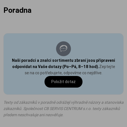
Poradna
Naši poradci a znalci sortimentu zbraní jsou připraveni
odpovídat na Vaše dotazy (Po–Pá, 8–18 hod).
Zeptejte
se na co potřebujete, odpovíme co nejdříve.
Položit dotaz
Texty od zákazníků v poradně odrážejí výhradně názory a stanoviska
zákazníků. Společnost CB SERVIS CENTRUM s.r.o. texty zákazníků
předem neschvaluje ani neověřuje.