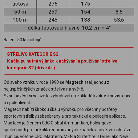
úsťová
276
175
-----
50 m
259
154
-8,6
100 m
245
138
-53,6
délka testovací hlavně: 10,2 cm = 4"
Balení: 50 ks nábojů
STŘELIVO KATEGORIE S2.
K nákupu nutná výjimka k nabývání a používání střeliva
kategorie S2 (dříve A-I).
Od svého vzniku v roce 1990 se
Magtech
stal jednou z
nejúspěšnějších značek střeliva na světě.
Svou pověst si ve světe vybudoval na základě kvality, konzistence
a spolehlivosti.
Magtech nabízí širokou škálu výrobku pro všechny potřeby
sportovní střelby,sebeobrany a pro taktické a policejní aplikace.
Magtech je členem CBC Global Ammunition, holdingové
společnosti pro několik renomovaných značek v odvětví malorážní
munice, včetně CBC, Magtech, MEN a Sinterfire, stejně jako New