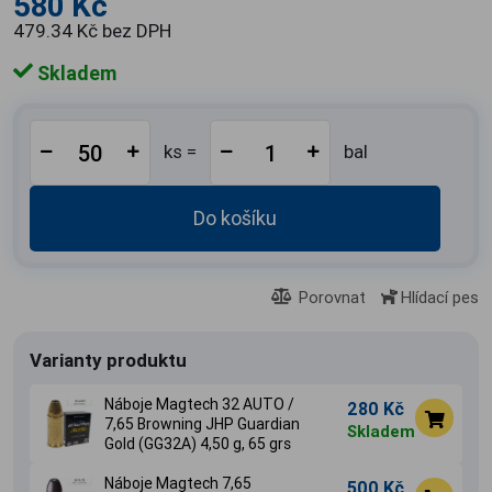
580 Kč
479.34 Kč bez DPH
Skladem
ks =
bal
Do košíku
Porovnat
Hlídací pes
Varianty produktu
Náboje Magtech 32 AUTO /
280 Kč
7,65 Browning JHP Guardian
Skladem
Gold (GG32A) 4,50 g, 65 grs
Náboje Magtech 7,65
500 Kč