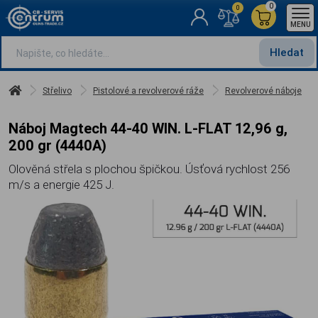
0
0
MENU
Hledat
Střelivo
Pistolové a revolverové ráže
Revolverové náboje
Náboj Magtech 44-40 WIN. L-FLAT 12,96 g,
200 gr (4440A)
Olověná střela s plochou špičkou. Úsťová rychlost 256
m/s a energie 425 J.