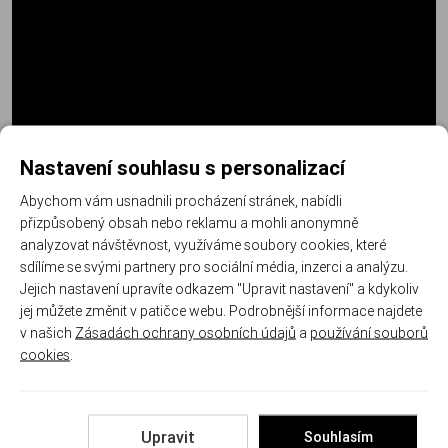
Nastavení souhlasu s personalizací
Abychom vám usnadnili procházení stránek, nabídli
přizpůsobený obsah nebo reklamu a mohli anonymně
analyzovat návštěvnost, využíváme soubory cookies, které
sdílíme se svými partnery pro sociální média, inzerci a analýzu.
Jejich nastavení upravíte odkazem "Upravit nastavení" a kdykoliv
Další informace
jej můžete změnit v patičce webu. Podrobnější informace najdete
v našich
Zásadách ochrany osobních údajů
a
používání souborů
cookies
.
Kód produktu:
MAGT 10005745
Výrobce:
MAGTECH
Upravit
Souhlasím