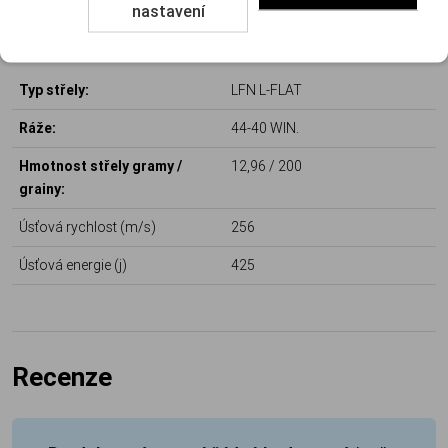
nastavení
Parametry
Typ střely:
LFN L-FLAT
Ráže:
44-40 WIN.
Hmotnost střely gramy /
12,96 / 200
grainy:
Úsťová rychlost (m/s)
256
Úsťová energie (j)
425
Recenze