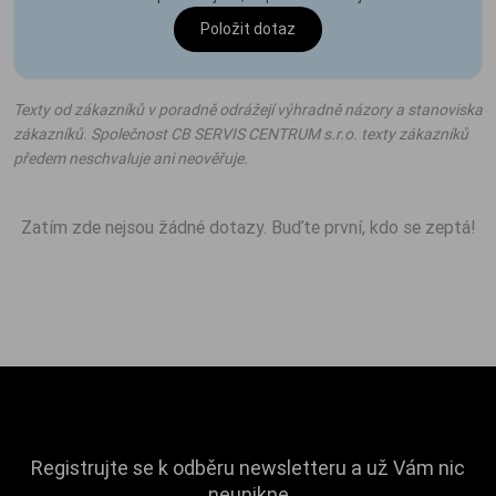
Položit dotaz
Texty od zákazníků v poradně odrážejí výhradně názory a stanoviska
zákazníků. Společnost CB SERVIS CENTRUM s.r.o. texty zákazníků
předem neschvaluje ani neověřuje.
Zatím zde nejsou žádné dotazy. Buďte první, kdo se zeptá!
Registrujte se k odběru newsletteru a už Vám nic
neunikne