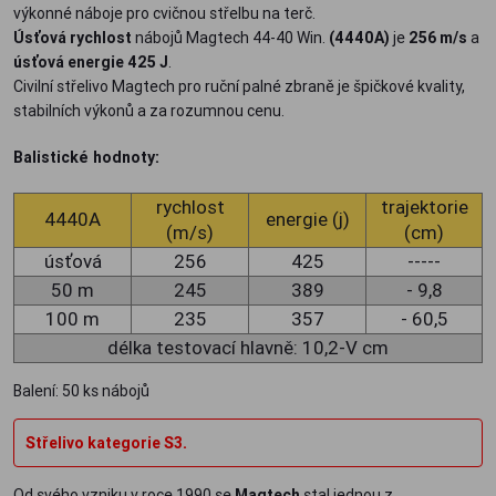
výkonné náboje pro cvičnou střelbu na terč.
Úsťová rychlost
nábojů Magtech 44-40 Win.
(4440A)
je
256 m/s
a
úsťová energie 425 J
.
Civilní střelivo Magtech pro ruční palné zbraně je špičkové kvality,
stabilních výkonů a za rozumnou cenu.
Balistické hodnoty:
rychlost
trajektorie
4440A
energie (j)
(m/s)
(cm)
úsťová
256
425
-----
50 m
245
389
- 9,8
100 m
235
357
- 60,5
délka testovací hlavně: 10,2-V cm
Balení: 50 ks nábojů
Střelivo kategorie S3.
Od svého vzniku v roce 1990 se
Magtech
stal jednou z