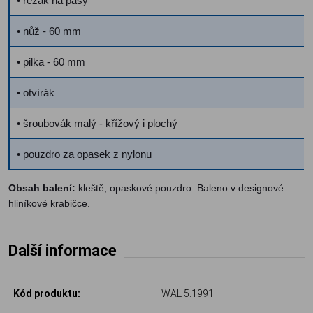
• řezák na pásy
• nůž - 60 mm
• pilka - 60 mm
• otvírák
• šroubovák malý - křížový i plochý
• pouzdro za opasek z nylonu
Obsah balení:
kleště, opaskové pouzdro. Baleno v designové
hliníkové krabičce.
Další informace
Kód produktu:
WAL 5.1991