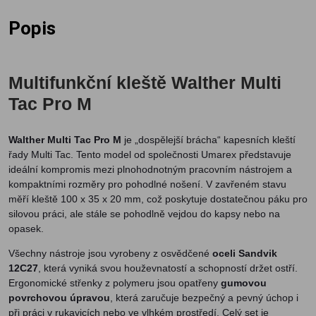
Popis
Multifunkční kleště Walther Multi
Tac Pro M
Walther Multi Tac Pro M
je „dospělejší brácha“ kapesních kleští
řady Multi Tac. Tento model od společnosti Umarex představuje
ideální kompromis mezi plnohodnotným pracovním nástrojem a
kompaktními rozměry pro pohodlné nošení. V zavřeném stavu
měří kleště 100 x 35 x 20 mm, což poskytuje dostatečnou páku pro
silovou práci, ale stále se pohodlně vejdou do kapsy nebo na
opasek.
Všechny nástroje jsou vyrobeny z osvědčené
oceli Sandvik
12C27
, která vyniká svou houževnatostí a schopností držet ostří.
Ergonomické střenky z polymeru jsou opatřeny
gumovou
povrchovou úpravou
, která zaručuje bezpečný a pevný úchop i
při práci v rukavicích nebo ve vlhkém prostředí. Celý set je