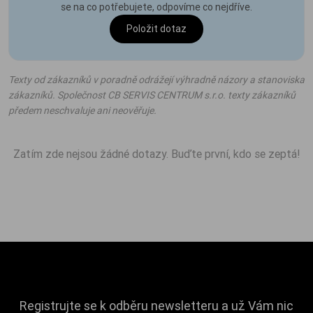
se na co potřebujete, odpovíme co nejdříve.
Položit dotaz
Texty od zákazníků v poradně odrážejí výhradně názory a stanoviska
zákazníků. Společnost CB SERVIS CENTRUM s.r.o. texty zákazníků
předem neschvaluje ani neověřuje.
Zatím zde nejsou žádné dotazy. Buďte první, kdo se zeptá!
Registrujte se k odběru newsletteru a už Vám nic