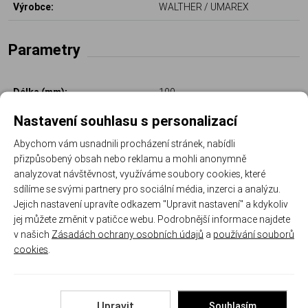
Výrobce:
WALTHER / UMAREX
Parametry
Délka (mm):
100
Nastavení souhlasu s personalizací
Výška (mm):
35
Abychom vám usnadnili procházení stránek, nabídli
Šírka (mm):
20
přizpůsobený obsah nebo reklamu a mohli anonymně
Materiál čepele:
ocel Sandvik 12c27
analyzovat návštěvnost, využíváme soubory cookies, které
sdílíme se svými partnery pro sociální média, inzerci a analýzu.
Délka čepele (mm):
60
Jejich nastavení upravíte odkazem "Upravit nastavení" a kdykoliv
jej můžete změnit v patičce webu. Podrobnější informace najdete
v našich
Zásadách ochrany osobních údajů
a
používání souborů
cookies
.
Související
Upravit
Souhlasím