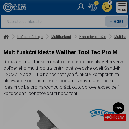
0
0
MENU
Hledat
Nože a nástroje
Multifunkční
Nástrojové nože
Multifunk
Multifunkční klešte Walther Tool Tac Pro M
Robustní multifunkční nástroj pro profesionály Větší verze
oblíbeného multitoolu z prémiové švédské oceli Sandvik
12C27. Nabízí 11 plnohodnotných funkcí v kompaktním,
ale vysoce odolném těle s pogumovaným úchopem.
Ideální volba pro náročnou práci, outdoorové expedice i
každodenní pohotovostní nasazení.
-5%
AKČNÍ CENA