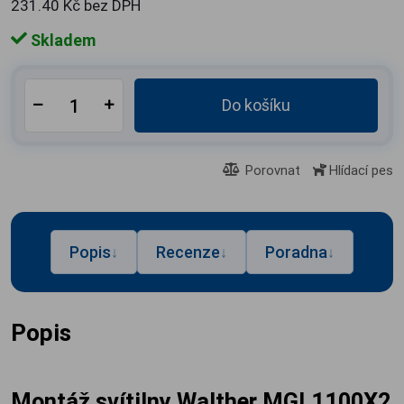
231.40 Kč bez DPH
Skladem
Do košíku
Porovnat
Hlídací pes
Popis
Recenze
Poradna
↓
↓
↓
Popis
Montáž svítilny Walther MGL1100X2