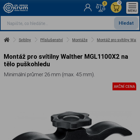
0
0
MENU
Hledat
Svítilny
Příslušenství
Montáže
Montáž pro svítilny Wal
Montáž pro svítilny Walther MGL1100X2 na
tělo puškohledu
Minimální průmer 26 mm (max. 45 mm).
AKČNÍ CENA