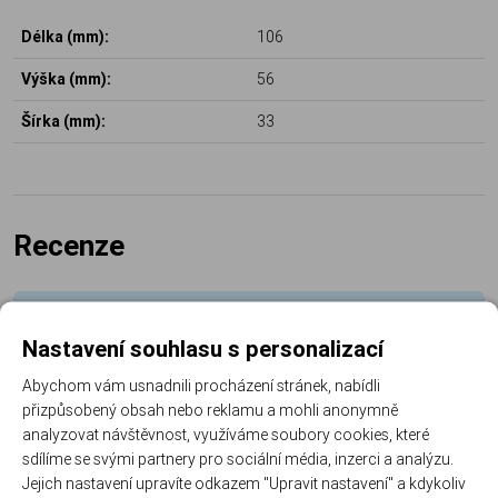
Délka (mm):
106
Výška (mm):
56
Šírka (mm):
33
Recenze
Produkt zatím nemá žádné hodnocení,
buďte
Nastavení souhlasu s personalizací
první, kdo produkt ohodnotí!
Abychom vám usnadnili procházení stránek, nabídli
Přidat hodnocení
přizpůsobený obsah nebo reklamu a mohli anonymně
analyzovat návštěvnost, využíváme soubory cookies, které
sdílíme se svými partnery pro sociální média, inzerci a analýzu.
Jejich nastavení upravíte odkazem "Upravit nastavení" a kdykoliv