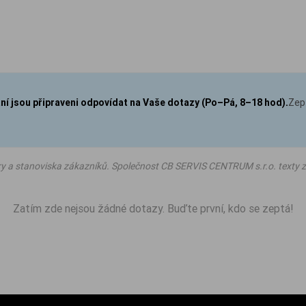
aní jsou připraveni odpovídat na Vaše dotazy (Po–Pá, 8–18 hod).
Zep
ry a stanoviska zákazníků. Společnost CB SERVIS CENTRUM s.r.o. texty z
Zatím zde nejsou žádné dotazy. Buďte první, kdo se zeptá!