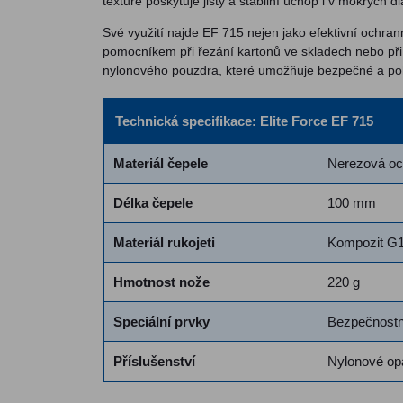
textuře poskytuje jistý a stabilní úchop i v mokrých d
Své využití najde EF 715 nejen jako efektivní ochran
pomocníkem při řezání kartonů ve skladech nebo při
nylonového pouzdra, které umožňuje bezpečné a po
Technická specifikace: Elite Force EF 715
Materiál čepele
Nerezová oc
Délka čepele
100 mm
Materiál rukojeti
Kompozit G
Hmotnost nože
220 g
Speciální prvky
Bezpečnostní
Příslušenství
Nylonové op