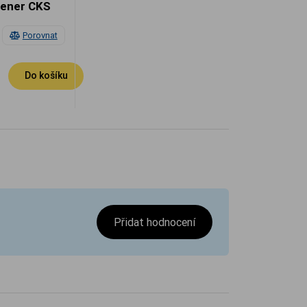
pener CKS
Porovnat
Do košíku
Přidat hodnocení