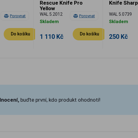
Rescue Knife Pro
Knife Shar
Yellow
WAL 5.2012
WAL 5.0739
Porovnat
Porovnat
Skladem
Skladem
Do košíku
Do košíku
1 110 Kč
250 Kč
dnocení,
buďte první, kdo produkt ohodnotí!