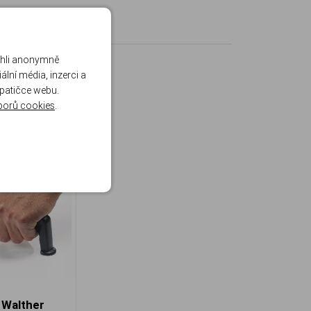
ohli anonymně
lní média, inzerci a
 patičce webu.
borů cookies
.
 Walther