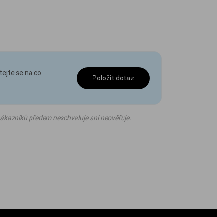
tejte se na co
Položit dotaz
ákazníků předem neschvaluje ani neověřuje.