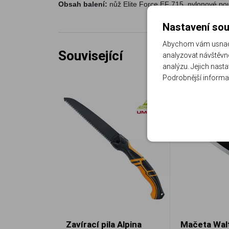
Obsah balení:
nůž Elite Force EF 715, nylonové po
Nastavení sou
Abychom vám usnadni
Související
analyzovat návštěvno
analýzu. Jejich nast
Podrobnější informa
Zavírací pila Alpina
Mačeta Wal