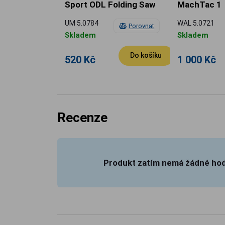
Sport ODL Folding Saw
MachTac 1
UM 5.0784
WAL 5.0721
Porovnat
Skladem
Skladem
Do košíku
520 Kč
1 000 Kč
Recenze
Produkt zatím nemá žádné ho