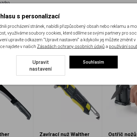
uzdro.
hlasu s personalizací
li procházení stránek, nabídli přizpůsobený obsah nebo reklamu a m
st, využíváme soubory cookies, které sdílíme se svými partnery pro sociá
avení upravíte odkazem "Upravit nastavení" a kdykoliv jej můžete změnit v
ce najdete v našich
Zásadách ochrany osobních údajů
a
používání sou
Upravit
Souhlasím
nastavení
ther
Zavírací nuž Walther
Ostřič nožů