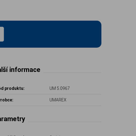
lší informace
d produktu:
UM 5.0967
robce:
UMAREX
arametry