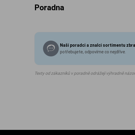
Poradna
Naši poradci a znalci sortimentu zbr
potřebujete, odpovíme co nejdříve.
Texty od zákazníků v poradně odrážejí výhradně názo