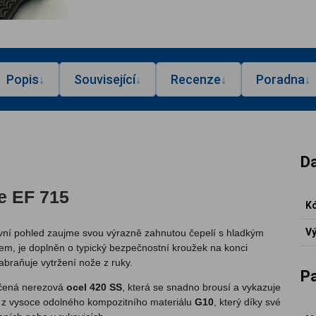
Popis
Související
Recenze
Poradna
↓
↓
↓
↓
Da
ce EF 715
Kó
Vý
rvní pohled zaujme svou výrazně zahnutou čepelí s hladkým
ápem, je doplněn o typický bezpečnostní kroužek na konci
abraňuje vytržení nože z ruky.
P
dčená nerezová
ocel 420 SS
, která se snadno brousí a vykazuje
ny z vysoce odolného kompozitního materiálu
G10
, který díky své