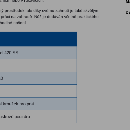
laních nebo v rukavicích.
Ma
ný prostředek, ale díky svému zahnutí je také skvělým
Dé
 práci na zahradě. Nůž je dodáván včetně praktického
hodlné nošení.
el 420 SS
10
 kroužek pro prst
askové pouzdro