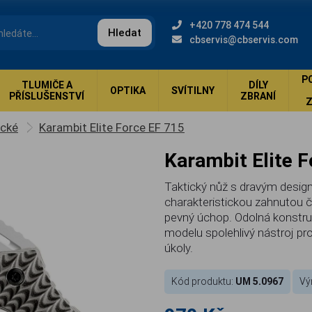
+420 778 474 544
Hledat
cbservis@cbservis.com
P
TLUMIČE A
DÍLY
OPTIKA
SVÍTILNY
PŘÍSLUŠENSTVÍ
ZBRANÍ
ické
Karambit Elite Force EF 715
Karambit Elite 
Taktický nůž s dravým desig
charakteristickou zahnutou 
pevný úchop. Odolná konstruk
modelu spolehlivý nástroj pr
úkoly.
Kód produktu:
UM 5.0967
Vý