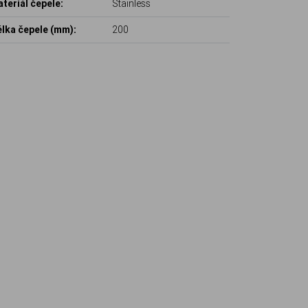
teriál čepele:
Stainless
lka čepele (mm):
200