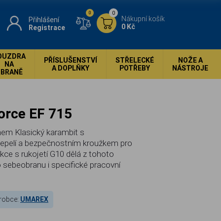
0
0
Nákupní košík
Přihlášení
0 Kč
Registrace
OUZDRA
PŘÍSLUŠENSTVÍ
STŘELECKÉ
NOŽE A
NA
A DOPLŇKY
POTŘEBY
NÁSTROJE
ZBRANĚ
Force EF 715
nem Klasický karambit s
čepelí a bezpečnostním kroužkem pro
ce s rukojetí G10 dělá z tohoto
o sebeobranu i specifické pracovní
robce:
UMAREX