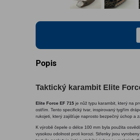
Popis
Taktický karambit Elite For
Elite Force EF 715
je nůž typu karambit, který na p
ostřím. Tento specifický tvar, inspirovaný tygřím dr
rukojeti, který zajišťuje naprosto bezpečný úchop a z
K výrobě čepele o délce 100 mm byla použita osvě
vysokou odolnost proti korozi. Střenky jsou vyrobe