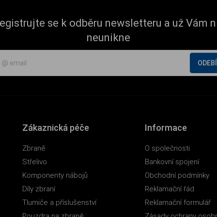
egistrujte se k odběru newsletteru a už Vám n
neunikne
ODEB
Zákaznická péče
Informace
Zbraně
O společnosti
Střelivo
Bankovní spojení
Komponenty nábojů
Obchodní podmínky
Díly zbraní
Reklamační řád
Tlumiče a příslušenství
Reklamační formulář
Pouzdra na zbraně
Zásady ochrany osobn