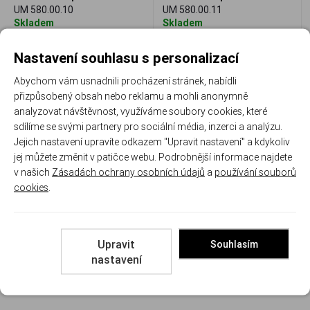
UM 580.00.10
UM 580.00.11
Skladem
Skladem
18 230 Kč
18 230 Kč
Nastavení souhlasu s personalizací
Porovnat
Porovnat
Abychom vám usnadnili procházení stránek, nabídli
přizpůsobený obsah nebo reklamu a mohli anonymně
analyzovat návštěvnost, využíváme soubory cookies, které
sdílíme se svými partnery pro sociální média, inzerci a analýzu.
Recenze
Jejich nastavení upravíte odkazem "Upravit nastavení" a kdykoliv
jej můžete změnit v patičce webu. Podrobnější informace najdete
v našich
Zásadách ochrany osobních údajů
a
používání souborů
cookies
.
Produkt zatím nemá žádné hodnocení,
buďte
první, kdo produkt ohodnotí!
Upravit
Souhlasím
Přidat hodnocení
nastavení