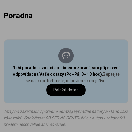
Poradna
Naši poradci a znalci sortimentu zbraní jsou připraveni
odpovídat na Vaše dotazy (Po–Pá, 8–18 hod).
Zeptejte
se na co potřebujete, odpovíme co nejdříve.
Položit dotaz
Texty od zákazníků v poradně odrážejí výhradně názory a stanoviska
zákazníků. Společnost CB SERVIS CENTRUM s.r.o. texty zákazníků
předem neschvaluje ani neověřuje.