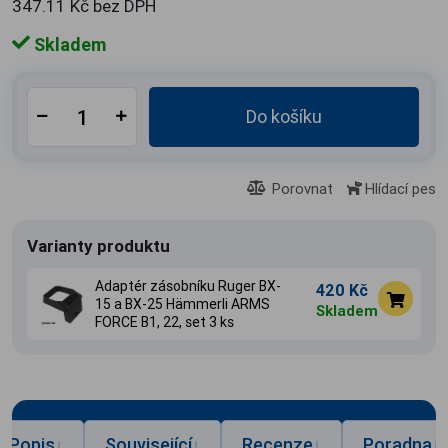
347.11 Kč bez DPH
Skladem
Do košíku
Porovnat
Hlídací pes
Varianty produktu
Adaptér zásobníku Ruger BX-
420 Kč
15 a BX-25 Hämmerli ARMS
Skladem
FORCE B1, 22, set 3 ks
Popis
Související
Recenze
Poradna
↓
↓
↓
↓