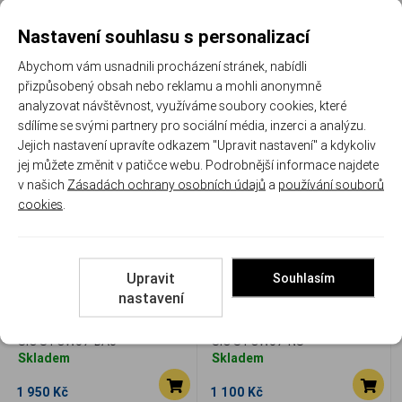
Bajonet k pušce Schmidt-
Springfield Armory Garand
Rubin K31, se závesem -
M1, ráže .30-06 Spr., puška
použitý
samonabíjecí
Nastavení souhlasu s personalizací
SCHWORD-BAJ-N
SPR ARM-GAR-M1
Abychom vám usnadnili procházení stránek, nabídli
Skladem
Skladem
přizpůsobený obsah nebo reklamu a mohli anonymně
4 500 Kč
74 500 Kč
analyzovat návštěvnost, využíváme soubory cookies, které
sdílíme se svými partnery pro sociální média, inzerci a analýzu.
Porovnat
Porovnat
Jejich nastavení upravíte odkazem "Upravit nastavení" a kdykoliv
jej můžete změnit v patičce webu. Podrobnější informace najdete
v našich
Zásadách ochrany osobních údajů
a
používání souborů
cookies
.
Upravit
Souhlasím
Bajonet SIG SG 510 / Stgw
Nástavec hledí pro noční
nastavení
57
střelbu SIG SG 510 / Stgw 57
SIG STGW57-BAJ
SIG STGW57-NS
Skladem
Skladem
1 950 Kč
1 100 Kč