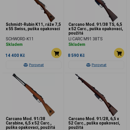
Schmidt-Rubin K11, ráže 7,5
Carcano Mod. 91/38 TS, 6,5
x 55 Swiss, puška opakovací
x 52 Carc., puška opakovací,
použitá
SCHWORD-K11
LI CARC M91 38TS
Skladem
Skladem
14 400 Kč
8 590 Kč
Porovnat
Porovnat
Carcano Mod. 91/38
Carcano Mod. 91/28, 6,5 x
Carabine, 6,5 x 52 Carc.,
52 Carc., puška opakovací,
puška opakovací, použitá
použitá