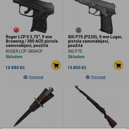
Ruger LCP II 2,75", 9 mm
SIG P75 (P220), 9 mm Luger,
Browning / 380 ACP, pistole
pistole samonabíjecí,
samonabíjecí, použitá
použitá
RUGER LCP-380ACP
SIG P75
Skladem
Skladem
10 880 Kč
16 850 Kč
Porovnat
Porovnat