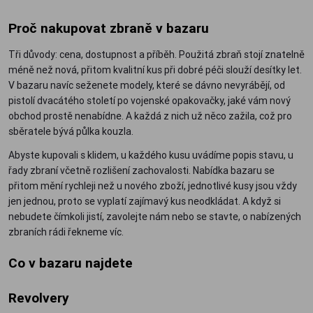
Proč nakupovat zbraně v bazaru
Tři důvody: cena, dostupnost a příběh. Použitá zbraň stojí znatelně
méně než nová, přitom kvalitní kus při dobré péči slouží desítky let.
V bazaru navíc seženete modely, které se dávno nevyrábějí, od
pistolí dvacátého století po vojenské opakovačky, jaké vám nový
obchod prostě nenabídne. A každá z nich už něco zažila, což pro
sběratele bývá půlka kouzla.
Abyste kupovali s klidem, u každého kusu uvádíme popis stavu, u
řady zbraní včetně rozlišení zachovalosti. Nabídka bazaru se
přitom mění rychleji než u nového zboží, jednotlivé kusy jsou vždy
jen jednou, proto se vyplatí zajímavý kus neodkládat. A když si
nebudete čímkoli jistí, zavolejte nám nebo se stavte, o nabízených
zbraních rádi řekneme víc.
Co v bazaru najdete
Revolvery