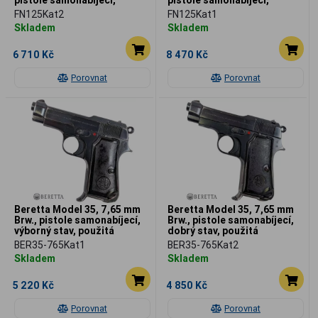
použitá
použitá
FN125Kat2
FN125Kat1
Skladem
Skladem
6 710 Kč
8 470 Kč
Porovnat
Porovnat
Beretta Model 35, 7,65 mm
Beretta Model 35, 7,65 mm
Brw., pistole samonabíjecí,
Brw., pistole samonabíjecí,
výborný stav, použitá
dobrý stav, použitá
BER35-765Kat1
BER35-765Kat2
Skladem
Skladem
5 220 Kč
4 850 Kč
Porovnat
Porovnat