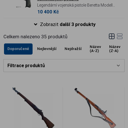
tohoto kusu nejen funkční nástroj, ale
Legendární vojenská pistole Beretta Modello
především cenný sběratelský originál
10 400 Kč
1951 v ráži 9 mm Luger. Celoocelová
švýcarské armádní kvality.
konstrukce s uzamčeným závěrem, ve
Zobrazit
další 3 produkty
výjimečném stavu pravděpodobně nestřílené
zbraně z policejních rezerv. Včetně
Celkem nalezeno
35
produktů
původního balení.
Název
Název
Doporučené
Nejlevnější
Nejdražší
(A-Z)
(Z-A)
Filtrace produktů