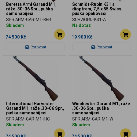
Beretta Armi Garand M1,
Schmidt-Rubin K31 s
ráže .30-06 Spr., puška
dioptrem, 7,5 x 55 Swiss,
samonabíjecí
puška opakovací
SPR ARM-GAR-M1-BER
SCHWORD-K31-A
Skladem
Na dotaz
74 500 Kč
19 900 Kč
Porovnat
Porovnat
International Harvester
Winchester Garand M1, ráže
Garand M1, ráže .30-06 Spr.,
.30-06 Spr., puška
puška samonabíjecí
samonabíjecí
SPR ARM-GAR-M1-IHC
SPR ARM-GAR-M1-W
Skladem
Skladem
74 500 Kč
74 500 Kč