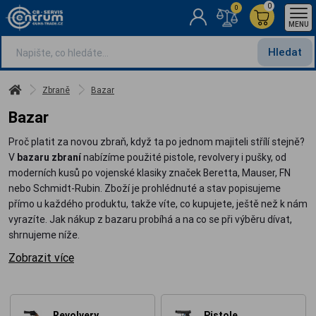
0
0
MENU
Hledat
Zbraně
Bazar
Bazar
Proč platit za novou zbraň, když ta po jednom majiteli střílí stejně?
V
bazaru zbraní
nabízíme použité pistole, revolvery i pušky, od
moderních kusů po vojenské klasiky značek Beretta, Mauser, FN
nebo Schmidt-Rubin. Zboží je prohlédnuté a stav popisujeme
přímo u každého produktu, takže víte, co kupujete, ještě než k nám
vyrazíte. Jak nákup z bazaru probíhá a na co se při výběru dívat,
shrnujeme níže.
Zobrazit více
Revolvery
Pistole