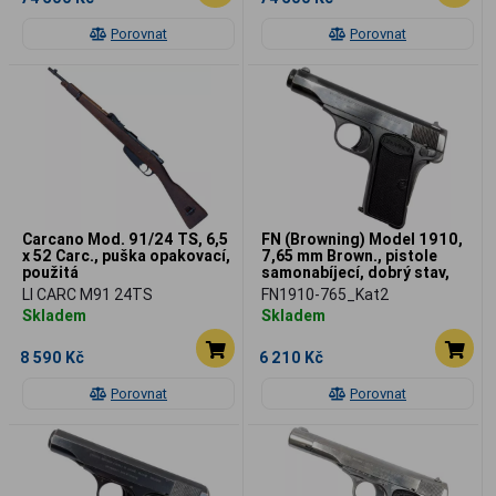
Porovnat
Porovnat
Carcano Mod. 91/24 TS, 6,5
FN (Browning) Model 1910,
x 52 Carc., puška opakovací,
7,65 mm Brown., pistole
použitá
samonabíjecí, dobrý stav,
použitá
LI CARC M91 24TS
FN1910-765_Kat2
Skladem
Skladem
8 590 Kč
6 210 Kč
Porovnat
Porovnat