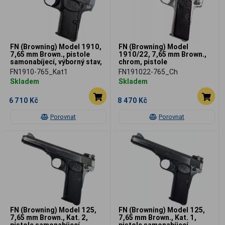
FN (Browning) Model 1910,
FN (Browning) Model
7,65 mm Brown., pistole
1910/22, 7,65 mm Brown.,
samonabíjecí, výborný stav,
chrom, pistole
použitá
samonabíjecí, použitá
FN1910-765_Kat1
FN191022-765_Ch
Skladem
Skladem
6 710 Kč
8 470 Kč
Porovnat
Porovnat
FN (Browning) Model 125,
FN (Browning) Model 125,
7,65 mm Brown., Kat. 2,
7,65 mm Brown., Kat. 1,
pistole samonabíjecí,
pistole samonabíjecí,