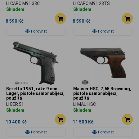
LI CARC M91 38C
LI CARC M91 28TS
Skladem
Skladem
8 590 Kč
8 590 Kč
Porovnat
Porovnat
Beretta 1951, ráže 9 mm
Mauser HSC, 7,65 Browning,
Luger, pistole samonabíjecí,
pistole samonabíjecí,
použitá
použitá
LI BER 51
LI MAU HSC
Skladem
Skladem
10 400 Kč
11 500 Kč
Porovnat
Porovnat