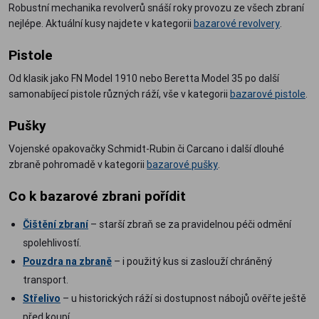
Robustní mechanika revolverů snáší roky provozu ze všech zbraní
nejlépe. Aktuální kusy najdete v kategorii
bazarové revolvery
.
Pistole
Od klasik jako FN Model 1910 nebo Beretta Model 35 po další
samonabíjecí pistole různých ráží, vše v kategorii
bazarové pistole
.
Pušky
Vojenské opakovačky Schmidt-Rubin či Carcano i další dlouhé
zbraně pohromadě v kategorii
bazarové pušky
.
Co k bazarové zbrani pořídit
Čištění zbraní
– starší zbraň se za pravidelnou péči odmění
spolehlivostí.
Pouzdra na zbraně
– i použitý kus si zaslouží chráněný
transport.
Střelivo
– u historických ráží si dostupnost nábojů ověřte ještě
před koupí.