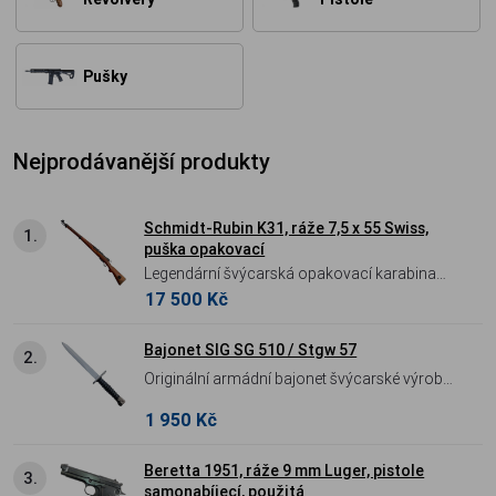
Pušky
Nejprodávanější produkty
Schmidt-Rubin K31, ráže 7,5 x 55 Swiss,
1.
puška opakovací
Legendární švýcarská opakovací karabina
17 500 Kč
Schmidt-Rubin K31 v ráži 7,5 x 55 Swiss.
Vrcholný model systému s vylepšeným
přímotažným závěrem, proslulý svou
Bajonet SIG SG 510 / Stgw 57
2.
extrémní přesností a precizním zpracováním.
Originální armádní bajonet švýcarské výroby
Legendární bodák pro pušku SIG SG 510
1 950 Kč
(Stgw 57) v autentickém provedení. Robustní
čepel o délce 240 mm, precizní mechanika
Beretta 1951, ráže 9 mm Luger, pistole
3.
upnutí a odolné polymerové pouzdro dělají z
samonabíjecí, použitá