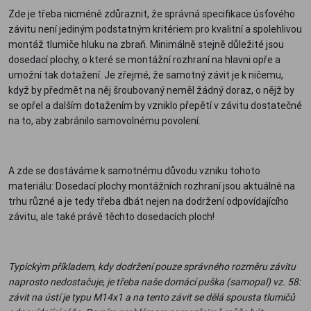
Zde je třeba nicméně zdůraznit, že správná specifikace úsťového
závitu není jediným podstatným kritériem pro kvalitní a spolehlivou
montáž tlumiče hluku na zbraň. Minimálně stejně důležité jsou
dosedací plochy, o které se montážní rozhraní na hlavni opře a
umožní tak dotažení. Je zřejmé, že samotný závit je k ničemu,
když by předmět na něj šroubovaný neměl žádný doraz, o nějž by
se opřel a dalším dotažením by vzniklo přepětí v závitu dostatečné
na to, aby zabránilo samovolnému povolení.
A zde se dostáváme k samotnému důvodu vzniku tohoto
materiálu: Dosedací plochy montážních rozhraní jsou aktuálně na
trhu různé a je tedy třeba dbát nejen na dodržení odpovídajícího
závitu, ale také právě těchto dosedacích ploch!
Typickým příkladem, kdy dodržení pouze správného rozměru závitu
naprosto nedostačuje, je třeba naše domácí puška (samopal) vz. 58:
závit na ústí je typu M14x1 a na tento závit se dělá spousta tlumičů