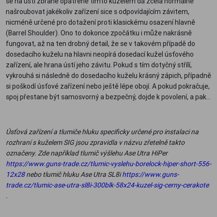
se na ústí zbraně opatřené tímto kuželem dá zcela normálně
našroubovat jakékoliv zařízení sice s odpovídajícím závitem,
nicméně určené pro dotažení proti klasickému osazení hlavně
(Barrel Shoulder). Ono to dokonce zpočátku i může nakrásně
fungovat, až na ten drobný detail, že se v takovém případě do
dosedacího kuželu na hlavni neopírá dosedací kužel úsťového
zařízení, ale hrana ústí jeho závitu. Pokud s tím dotyčný střílí,
vykrouhá si následně do dosedacího kuželu krásný zápich, případně
si poškodí úsťové zařízení nebo ještě lépe obojí. A pokud pokračuje,
spoj přestane být samosvorný a bezpečný, dojde k povolení, a pak…
Úsťová zařízení a tlumiče hluku specificky určené pro instalaci na
rozhraní s kuželem SIG jsou zpravidla v názvu zřetelně takto
označeny. Zde například tlumič výšlehu Ase Utra HiPer
https://www.guns-trade.cz/tlumic-vyslehu-borelock-hiper-short-556-
12x28
nebo tlumič hluku Ase Utra SL8i
https://www.guns-
trade.cz/tlumic-ase-utra-sl8i-300blk-58x24-kuzel-sig-cerny-cerakote
.