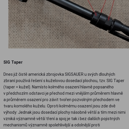
SIG Taper
Dnes již čistě americká zbrojovka SIGSAUER u svých dlouhých
zbraní používá řešení s kuželovou dosedací plochou, tzv. SIG Taper
(taper = kužel). Namísto kolmého osazení hlavně popsaného
v předchozím odstavci je přechod mezi vnějším průměrem hlavně
a průměrem osazení pro závit tvořen pozvolným přechodem ve
tvaru komolého kuželu. Oproti kolmému osazení jsou zde dvě
výhody: Jednak jsou dosedací plochy násobně větší a tím mezi nimi
vzniká významně větší tření a spoj je tak i bez dalších pojistných
mechanismů významně spolehlivější a odolnější proti