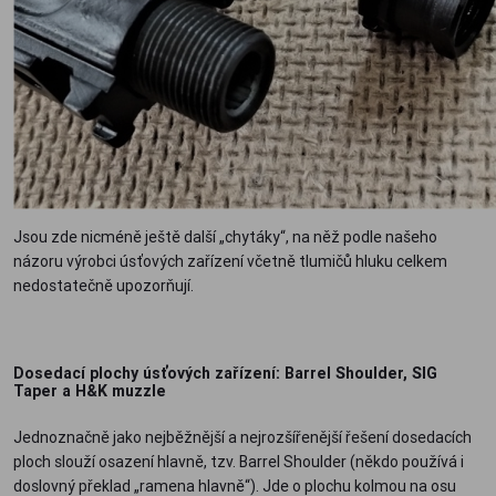
Jsou zde nicméně ještě další „chytáky“, na něž podle našeho
názoru výrobci úsťových zařízení včetně tlumičů hluku celkem
nedostatečně upozorňují.
Dosedací plochy úsťových zařízení: Barrel Shoulder, SIG
Taper a H&K muzzle
Jednoznačně jako nejběžnější a nejrozšířenější řešení dosedacích
ploch slouží osazení hlavně, tzv. Barrel Shoulder (někdo používá i
doslovný překlad „ramena hlavně“). Jde o plochu kolmou na osu