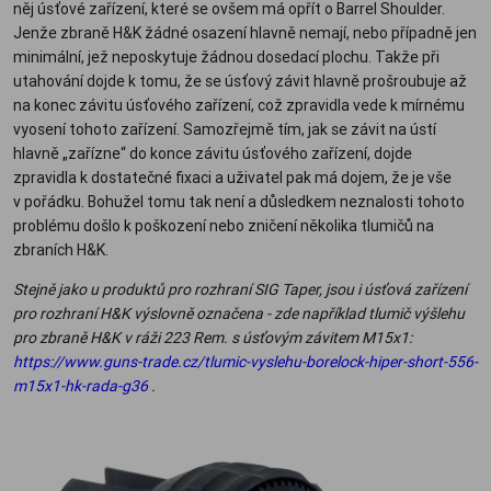
něj úsťové zařízení, které se ovšem má opřít o Barrel Shoulder.
Jenže zbraně H&K žádné osazení hlavně nemají, nebo případně jen
minimální, jež neposkytuje žádnou dosedací plochu. Takže při
utahování dojde k tomu, že se úsťový závit hlavně prošroubuje až
na konec závitu úsťového zařízení, což zpravidla vede k mírnému
vyosení tohoto zařízení. Samozřejmě tím, jak se závit na ústí
hlavně „zařízne“ do konce závitu úsťového zařízení, dojde
zpravidla k dostatečné fixaci a uživatel pak má dojem, že je vše
v pořádku. Bohužel tomu tak není a důsledkem neznalosti tohoto
problému došlo k poškození nebo zničení několika tlumičů na
zbraních H&K.
Stejně jako u produktů pro rozhraní SIG Taper, jsou i úsťová zařízení
pro rozhraní H&K výslovně označena - zde například tlumič výšlehu
pro zbraně H&K v ráži 223 Rem. s úsťovým závitem M15x1:
https://www.guns-trade.cz/tlumic-vyslehu-borelock-hiper-short-556-
m15x1-hk-rada-g36
.