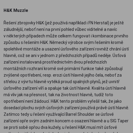
H&K Muzzle
Řešení zbrojovky H&K (jež používá například i FN Herstal) je ještě
záludnější, neboť není na první pohled vůbec viditelné a navíc
v některých případech může celkem fungovat i kombinace prvního
způsobu s řešením H&K. Německý výrobce svým řešením kromě
spolehlivé montáže a usazení úsťového zařízení rovněž chrání ústí
hlavně, což se ani v jednom z předchozích případů neděje. Úsťová
zařízení instalovaná prostřednictvím dvou předchozích
montážních rozhraní kromě své primární funkce také způsobují
zvýšené opotřebení, resp. erozi ústí hlavně jejího čela, neboť za
střelou z vývrtu hlavně vytéká proud spalných plynů, jež uvnitř
úsťového zařízení víří a opaluje tak ústí hlavně. Kvalita ústí hlavně
má vliv jak na přesnost, tak na životnost hlavně, tudíž toto
opotřebení není žádoucí. H&K tento problém vyřešil tak, že jako
dosedací plochu svých úsťových zařízení používá právě ústí hlavně.
Zatímco tedy u řešení využívající Barrel Shoulder se úsťové
zařízení opře svým zadním koncem o osazení hlavně a u SIG Taper
se proti sobě opřou dva kužely, u řešení H&K musí mít úsťové