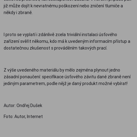
již může dojít k nevratnému poškození nebo zničení tlumiče a
někdy i zbraně.
I proto se vyplatí i zdánlivě zcela triviální instalaci úsťového
zařízení svěřit někomu, kdo má k uvedeným informacím přístup a
dostatečnou zkušenost s prováděním takových prací.
Z výše uvedeného materiálu by mělo zejména plynout jedno
zásadní ponaučení: specifikace úsťového závitu dané zbraně není
jediným parametrem, podle nějž je daný produkt možné vybírat!
Autor: Ondřej Dušek
Foto: Autor, Internet