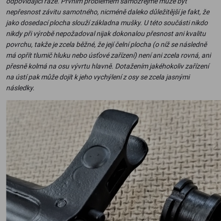
odpovídající ráže. Prvním problémem samozřejmě může být
nepřesnost závitu samotného, nicméně daleko důležitější je fakt, že
jako dosedací plocha slouží základna mušky. U této součásti nikdo
nikdy při výrobě nepožadoval nijak dokonalou přesnost ani kvalitu
povrchu, takže je zcela běžné, že její čelní plocha (o níž se následně
má opřít tlumič hluku nebo úsťové zařízení) není ani zcela rovná, ani
přesně kolmá na osu vývrtu hlavně. Dotažením jakéhokoliv zařízení
na ústí pak může dojít k jeho vychýlení z osy se zcela jasnými
následky.