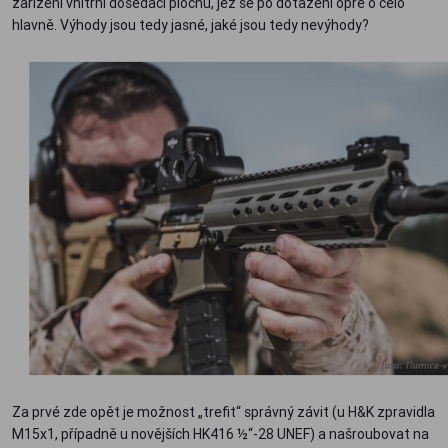
zařízení vnitřní dosedací plochu, jež se po dotažení opře o čelo
hlavně. Výhody jsou tedy jasné, jaké jsou tedy nevýhody?
Za prvé zde opět je možnost „trefit“ správný závit (u H&K zpravidla
M15x1, případně u novějších HK416 ½“-28 UNEF) a našroubovat na