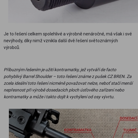
Je to řešení celkem spolehlivé a výrobně nenáročné, má však i své
nevýhody, díky nimž vznikla další dvě řešení světoznámých
výrobců.
Příbuzným řešením je užití kontramatky, jež vytváří de facto
pohyblivý Barrel Shoulder – toto řešení známe z pušek CZ BREN. Za
zcela ideální toto řešení nicméně považovat nelze, neboť stačí menší
nepřesnost při výrobě dosedacích ploch úsťového zařízení nebo
kontramatky a může i takto dojít k vychýlení od osy vývrtu.