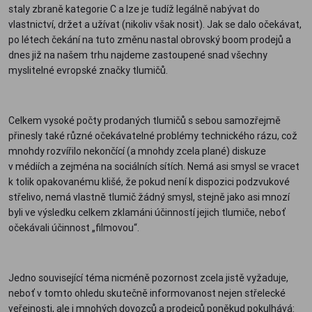
staly zbraně kategorie C a lze je tudíž legálně nabývat do
vlastnictví, držet a užívat (nikoliv však nosit). Jak se dalo očekávat,
po létech čekání na tuto změnu nastal obrovský boom prodejů a
dnes již na našem trhu najdeme zastoupené snad všechny
myslitelné evropské značky tlumičů.
Celkem vysoké počty prodaných tlumičů s sebou samozřejmě
přinesly také různé očekávatelné problémy technického rázu, což
mnohdy rozvířilo nekončící (a mnohdy zcela plané) diskuze
v médiích a zejména na sociálních sítích. Nemá asi smysl se vracet
k tolik opakovanému klišé, že pokud není k dispozici podzvukové
střelivo, nemá vlastně tlumič žádný smysl, stejně jako asi mnozí
byli ve výsledku celkem zklamáni účinností jejich tlumiče, neboť
očekávali účinnost „filmovou“.
Jedno související téma nicméně pozornost zcela jistě vyžaduje,
neboť v tomto ohledu skutečně informovanost nejen střelecké
veřejnosti, ale i mnohých dovozců a prodejců poněkud pokulhává: