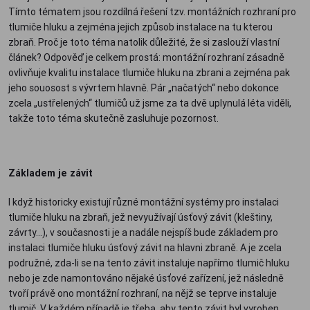
Tímto tématem jsou rozdílná řešení tzv. montážních rozhraní pro
tlumiče hluku a zejména jejich způsob instalace na tu kterou
zbraň. Proč je toto téma natolik důležité, že si zaslouží vlastní
článek? Odpověď je celkem prostá: montážní rozhraní zásadně
ovlivňuje kvalitu instalace tlumiče hluku na zbrani a zejména pak
jeho souosost s vývrtem hlavně. Pár „načatých“ nebo dokonce
zcela „ustřelených“ tlumičů už jsme za ta dvě uplynulá léta viděli,
takže toto téma skutečně zasluhuje pozornost.
Základem je závit
I když historicky existují různé montážní systémy pro instalaci
tlumiče hluku na zbraň, jež nevyužívají úsťový závit (kleštiny,
závrty…), v současnosti je a nadále nejspíš bude základem pro
instalaci tlumiče hluku úsťový závit na hlavni zbraně. A je zcela
podružné, zda-li se na tento závit instaluje napřímo tlumič hluku
nebo je zde namontováno nějaké úsťové zařízení, jež následně
tvoří právě ono montážní rozhraní, na nějž se teprve instaluje
tlumič. V každém případě je třeba, aby tento závit byl vyroben