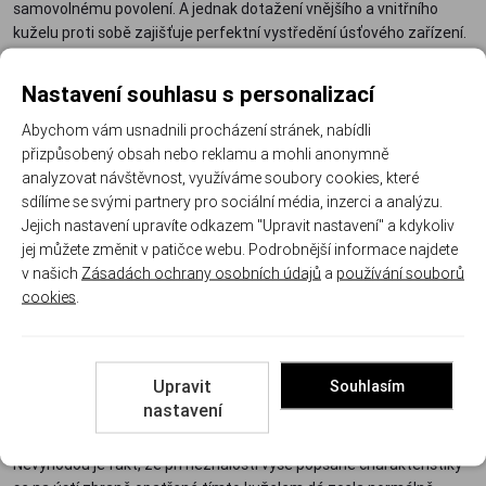
samovolnému povolení. A jednak dotažení vnějšího a vnitřního
kuželu proti sobě zajišťuje perfektní vystředění úsťového zařízení.
Nastavení souhlasu s personalizací
Abychom vám usnadnili procházení stránek, nabídli
přizpůsobený obsah nebo reklamu a mohli anonymně
analyzovat návštěvnost, využíváme soubory cookies, které
sdílíme se svými partnery pro sociální média, inzerci a analýzu.
Jejich nastavení upravíte odkazem "Upravit nastavení" a kdykoliv
jej můžete změnit v patičce webu. Podrobnější informace najdete
v našich
Zásadách ochrany osobních údajů
a
používání souborů
cookies
.
Upravit
Souhlasím
nastavení
Nevýhodou je fakt, že při neznalosti výše popsané charakteristiky