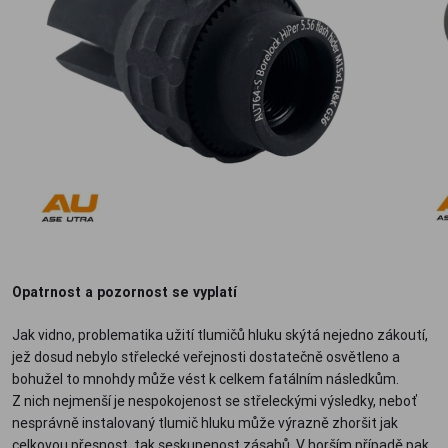
Opatrnost a pozornost se vyplatí
Jak vidno, problematika užití tlumičů hluku skýtá nejedno zákoutí,
jež dosud nebylo střelecké veřejnosti dostatečně osvětleno a
bohužel to mnohdy může vést k celkem fatálním následkům.
Z nich nejmenší je nespokojenost se střeleckými výsledky, neboť
nesprávně instalovaný tlumič hluku může výrazně zhoršit jak
celkovou přesnost, tak seskupenost zásahů. V horším případě pak