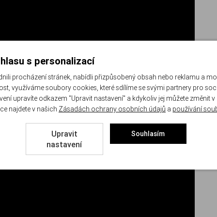
hlasu s personalizací
li procházení stránek, nabídli přizpůsobený obsah nebo reklamu a m
st, využíváme soubory cookies, které sdílíme se svými partnery pro sociá
avení upravíte odkazem "Upravit nastavení" a kdykoliv jej můžete změnit v
ce najdete v našich
Zásadách ochrany osobních údajů
a
používání sou
Upravit
Souhlasím
nastavení