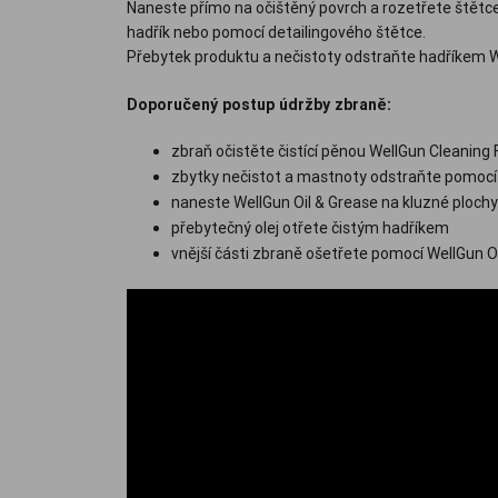
Naneste přímo na očištěný povrch a rozetřete štět
hadřík nebo pomocí detailingového štětce.
Přebytek produktu a nečistoty odstraňte hadříkem 
Doporučený postup údržby zbraně:
zbraň očistěte čistící pěnou WellGun Cleaning
zbytky nečistot a mastnoty odstraňte pomocí 
naneste WellGun Oil & Grease na kluzné plochy
přebytečný olej otřete čistým hadříkem
vnější části zbraně ošetřete pomocí WellGun 