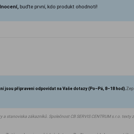
dnocení,
buďte první, kdo produkt ohodnotí!
aní jsou připraveni odpovídat na Vaše dotazy (Po–Pá, 8–18 hod).
Zep
ry a stanoviska zákazníků. Společnost CB SERVIS CENTRUM s.r.o. texty z