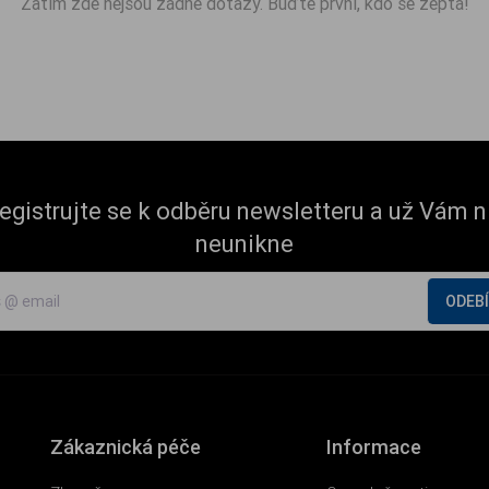
Zatím zde nejsou žádné dotazy. Buďte první, kdo se zeptá!
egistrujte se k odběru newsletteru a už Vám n
neunikne
ODEB
Zákaznická péče
Informace