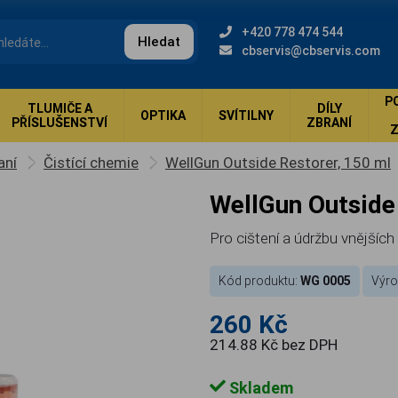
+420 778 474 544
Hledat
cbservis@cbservis.com
P
TLUMIČE A
DÍLY
OPTIKA
SVÍTILNY
PŘÍSLUŠENSTVÍ
ZBRANÍ
aní
Čistící chemie
WellGun Outside Restorer, 150 ml
WellGun Outsid
Pro cištení a údržbu vnějších
Kód produktu:
WG 0005
Výro
260 Kč
214.88 Kč bez DPH
Skladem