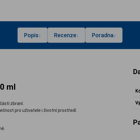
Popis
Recenze
Poradna
↓
↓
↓
Da
50 ml
Kó
Vý
částí zbraní.
ečnost pro uživatele i životní prostředí.
P
ně.