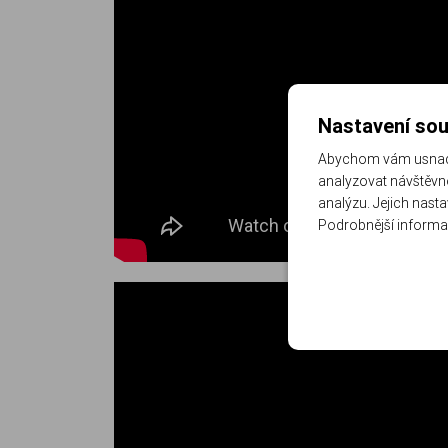
Nastavení sou
Abychom vám usnadni
analyzovat návštěvno
analýzu. Jejich nast
Podrobnější informa