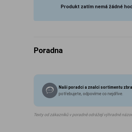
Produkt zatím nemá žádné ho
Poradna
Naši poradci a znalci sortimentu zbr
potřebujete, odpovíme co nejdříve.
Texty od zákazníků v poradně odrážejí výhradně názo