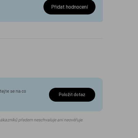
Přidat hodnocení
tejte se na co
Položit dotaz
ákazníků předem neschvaluje ani neověřuje.