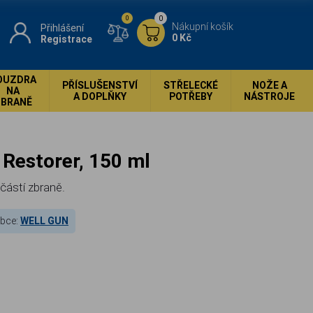
0
0
Nákupní košík
Přihlášení
0 Kč
Registrace
OUZDRA
PŘÍSLUŠENSTVÍ
STŘELECKÉ
NOŽE A
NA
A DOPLŇKY
POTŘEBY
NÁSTROJE
ZBRANĚ
e Restorer, 150 ml
 částí zbraně.
bce:
WELL GUN