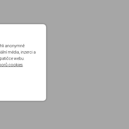
ohli anonymně
lní média, inzerci a
 patičce webu.
borů cookies
.