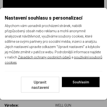
Nastavení souhlasu s personalizací
Abychom vám usnadnili procházení stránek, nabídli
přizpůsobený obsah nebo reklamu a mohli anonymně
analyzovat návštěvnost, využíváme soubory cookies, které
sdílíme se svými partnery pro sociální média, inzerci a analýzu.
Jejich nastavení upravíte odkazem "Upravit nastavení" a kdykoliv
jej můžete změnit v patičce webu. Podrobnější informace najdete
v našich
Zásadách ochrany osobních údajů
a
používání souborů
cookies
.
Další informace
Upravit
Souhlasím
nastavení
Kód produktu:
WG 0001
Výrobce:
WELL GUN