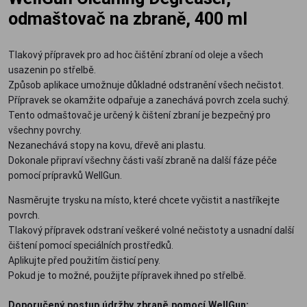
odmaštovač na zbraně, 400 ml
Tlakový přípravek pro ad hoc čištění zbraní od oleje a všech
usazenin po střelbě.
Způsob aplikace umožnuje důkladné odstranění všech nečistot.
Přípravek se okamžite odpařuje a zanechává povrch zcela suchý.
Tento odmaštovač je určený k čištení zbraní je bezpečný pro
všechny povrchy.
Nezanechává stopy na kovu, dřevě ani plastu.
Dokonale připraví všechny části vaší zbraně na další fáze péče
pomocí prípravků WellGun.
Nasměrujte trysku na místo, které chcete vyčistit a nastříkejte
povrch.
Tlakový přípravek odstraní veškeré volné nečistoty a usnadní další
čištení pomocí speciálních prostředků.
Aplikujte před použitím čisticí peny.
Pokud je to možné, použijte přípravek ihned po střelbě.
Doporučený postup údržby zbraně pomocí WellGun: