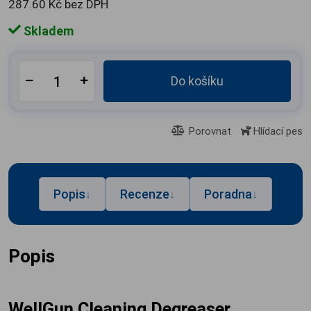
287.60 Kč bez DPH
Skladem
Do košíku
Porovnat
Hlídací pes
Popis
Recenze
Poradna
↓
↓
↓
Popis
WellGun Cleaning Degreaser,