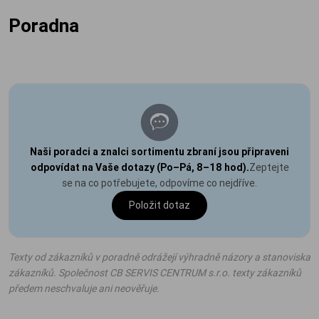
Poradna
Naši poradci a znalci sortimentu zbraní jsou připraveni
odpovídat na Vaše dotazy (Po–Pá, 8–18 hod).
Zeptejte
se na co potřebujete, odpovíme co nejdříve.
Položit dotaz
Texty od zákazníků v poradně odrážejí výhradně názory a stanoviska
zákazníků. Společnost CB SERVIS CENTRUM s.r.o. texty zákazníků
předem neschvaluje ani neověřuje.