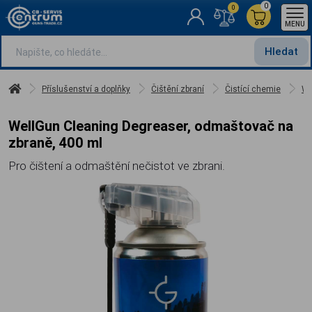
0
0
MENU
Hledat
Příslušenství a doplňky
Čištění zbraní
Čistící chemie
We
WellGun Cleaning Degreaser, odmaštovač na
zbraně, 400 ml
Pro čištení a odmaštění nečistot ve zbrani.