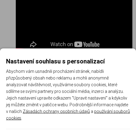
Nastavení souhlasu s personalizací
Abychom vám usnadnili procházení stránek, nabídli
Další informace
přizpůsobený obsah nebo reklamu a mohli anonymně
analyzovat návštěvnost, využíváme soubory cookies, které
sdílíme se svými partnery pro sociální média, inzerci a analýzu.
Kód produktu:
AU 499-I
Jejich nastavení upravíte odkazem "Upravit nastavení" a kdykoliv
jej můžete změnit v patičce webu. Podrobnější informace najdete
Výrobce:
ASE UTRA
v našich
Zásadách ochrany osobních údajů
a
používání souborů
cookies
.
Parametry