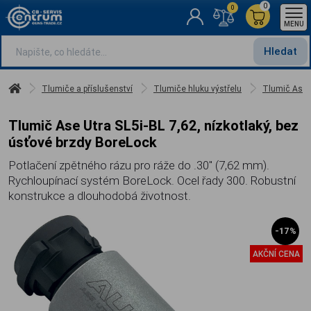
0
0
MENU
Hledat
Tlumiče a příslušenství
Tlumiče hluku výstřelu
Tlumič Ase U
Tlumič Ase Utra SL5i-BL 7,62, nízkotlaký, bez
úsťové brzdy BoreLock
Potlačení zpětného rázu pro ráže do .30" (7,62 mm).
Rychloupínací systém BoreLock. Ocel řady 300. Robustní
konstrukce a dlouhodobá životnost.
-17%
AKČNÍ CENA