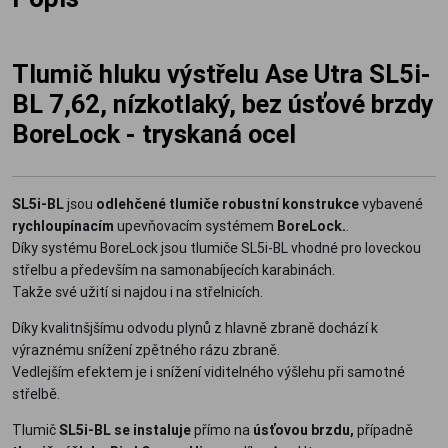
Tlumič hluku výstřelu Ase Utra SL5i-
BL 7,62, nízkotlaký, bez úsťové brzdy
BoreLock - tryskaná ocel
SL5i-BL
jsou
odlehčené tlumiče robustní konstrukce
vybavené
rychloupínacím
upevňovacím systémem
BoreLock.
.
Díky systému BoreLock jsou tlumiče SL5i-BL vhodné pro loveckou
střelbu a především na samonabíjecích karabinách.
Takže své užití si najdou i na střelnicích.
Díky kvalitnšjšímu odvodu plynů z hlavně zbraně dochází k
výraznému snížení zpětného rázu zbraně.
Vedlejším efektem je i snížení viditelného výšlehu při samotné
střelbě.
Tlumič
SL5i-BL se instaluje
přímo na
úsťovou brzdu,
případně