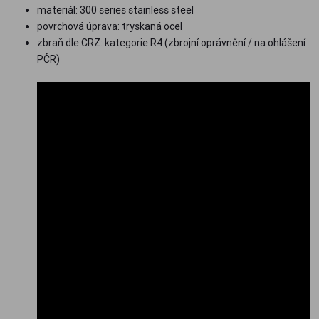
materiál: 300 series stainless steel
povrchová úprava: tryskaná ocel
zbraň dle CRZ: kategorie R4 (zbrojní oprávnění / na ohlášení
PČR)