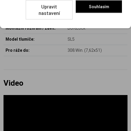
Povrchová úprava:
Tryskaná ocel
Upravit
Souhlasím
nastavení
Technologie tlumiče:
Flow-trough (nízkotlaký)
Montážní rozhraní / závit:
BoreLock
Model tlumiče:
SL5
Pro ráže do:
308 Win. (7,62x51)
Video