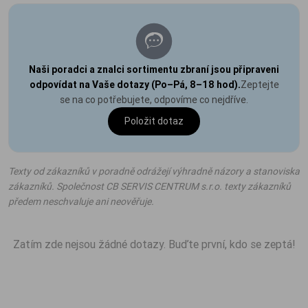
Naši poradci a znalci sortimentu zbraní jsou připraveni
odpovídat na Vaše dotazy (Po–Pá, 8–18 hod).
Zeptejte
se na co potřebujete, odpovíme co nejdříve.
Položit dotaz
Texty od zákazníků v poradně odrážejí výhradně názory a stanoviska
zákazníků. Společnost CB SERVIS CENTRUM s.r.o. texty zákazníků
předem neschvaluje ani neověřuje.
Zatím zde nejsou žádné dotazy. Buďte první, kdo se zeptá!