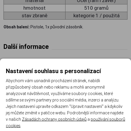
materiál
Ocel (rám i závěr)
hmotnost
510 gramů
stav zbraně
kategorie 1 / použitá
Obsah balení:
Pistole, 1x původní zásobník.
Další informace
Kód produktu:
BELLI60-22Kat1
Nastavení souhlasu s personalizací
Výrobce:
BERNARDELLI
Abychom vám usnadnili procházení stránek, nabídli
přizpůsobený obsah nebo reklamu a mohli anonymně
Parametry
analyzovat návštěvnost, využíváme soubory cookies, které
sdílíme se svými partnery pro sociální média, inzerci a analýzu.
Jejich nastavení upravíte odkazem "Upravit nastavení" a kdykoliv
Ráže:
22 Long Rifle
jej můžete změnit v patičce webu. Podrobnější informace najdete
v našich
Zásadách ochrany osobních údajů
a
používání souborů
Délka hlavně:
3,5"
cookies
.