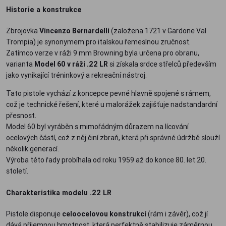
Historie a konstrukce
Zbrojovka
Vincenzo Bernardelli
(založena 1721 v Gardone Val
Trompia) je synonymem pro italskou řemeslnou zručnost.
Zatímco verze v ráži 9 mm Browning byla určena pro obranu,
varianta
Model 60 v ráži .22 LR
si získala srdce střelců především
jako vynikající tréninkový a rekreační nástroj.
Tato pistole vychází z koncepce pevné hlavně spojené s rámem,
což je technické řešení, které u malorážek zajišťuje nadstandardní
přesnost.
Model 60 byl vyráběn s mimořádným důrazem na lícování
ocelových částí, což z něj činí zbraň, která při správné údržbě slouží
několik generací.
Výroba této řady probíhala od roku 1959 až do konce 80. let 20.
století.
Charakteristika modelu .22 LR
Pistole disponuje
celoocelovou konstrukcí
(rám i závěr), což jí
dává příjemnou hmotnost, která perfektně stabilizuje záměrnou.