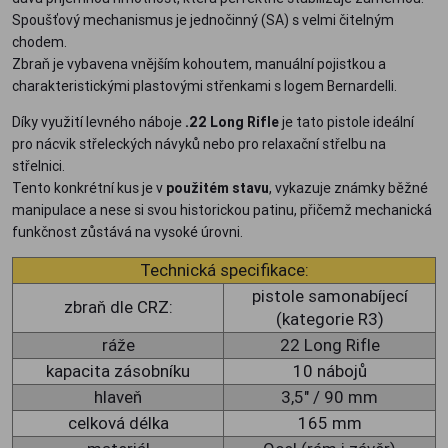
Spoušťový mechanismus je jednočinný (SA) s velmi čitelným
chodem.
Zbraň je vybavena vnějším kohoutem, manuální pojistkou a
charakteristickými plastovými střenkami s logem Bernardelli.
Díky využití levného náboje
.22 Long Rifle
je tato pistole ideální
pro nácvik střeleckých návyků nebo pro relaxační střelbu na
střelnici.
Tento konkrétní kus je v
použitém stavu
, vykazuje známky běžné
manipulace a nese si svou historickou patinu, přičemž mechanická
funkčnost zůstává na vysoké úrovni.
Technická specifikace:
pistole samonabíjecí
zbraň dle CRZ:
(kategorie R3)
ráže
22 Long Rifle
kapacita zásobníku
10 nábojů
hlaveň
3,5" / 90 mm
celková délka
165 mm