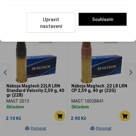
Upravit
Souhlasím
Související
nastavení
Náboje Magtech 22LR LRN
Náboje Magtech .22 LR LRN
Standard Velocity 2,59 g, 40
CP 2,59 g, 40 gr (22G)
gr (22B)
MAGT 2013
MAGT 10028841
Skladem
Skladem
2.10 Kč
2.90 Kč
Porovnat
Porovnat