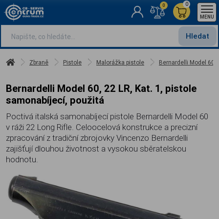
0
0
MENU
Hledat
Zbraně
Pistole
Malorážka pistole
Bernardelli Model 60, 
Bernardelli Model 60, 22 LR, Kat. 1, pistole
samonabíjecí, použitá
Poctivá italská samonabíjecí pistole Bernardelli Model 60
v ráži 22 Long Rifle. Celoocelová konstrukce a precizní
zpracování z tradiční zbrojovky Vincenzo Bernardelli
zajišťují dlouhou životnost a vysokou sběratelskou
hodnotu.