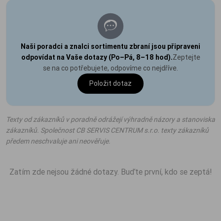
Naši poradci a znalci sortimentu zbraní jsou připraveni
odpovídat na Vaše dotazy (Po–Pá, 8–18 hod).
Zeptejte
se na co potřebujete, odpovíme co nejdříve.
Položit dotaz
Texty od zákazníků v poradně odrážejí výhradně názory a stanoviska
zákazníků. Společnost CB SERVIS CENTRUM s.r.o. texty zákazníků
předem neschvaluje ani neověřuje.
Zatím zde nejsou žádné dotazy. Buďte první, kdo se zeptá!