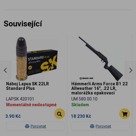
Související
Náboj Lapua SK 22LR
Hämmerli Arms Force B1 22
Standard Plus
Allweather 16", .22 LR,
malorážka opakovací
LAPSK 420101
UM 580.00.10
Momentálně nedostupné
Skladem
3.90 Kč
18 230 Kč
Porovnat
Porovnat