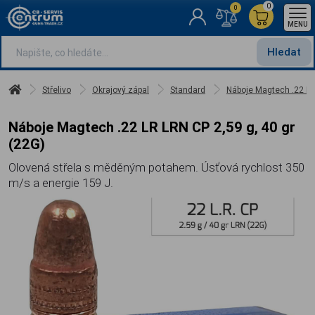
0
0
MENU
Hledat
Střelivo
Okrajový zápal
Standard
Náboje Magtech .22 LR 
Náboje Magtech .22 LR LRN CP 2,59 g, 40 gr
(22G)
Olovená střela s měděným potahem. Úsťová rychlost 350
m/s a energie 159 J.