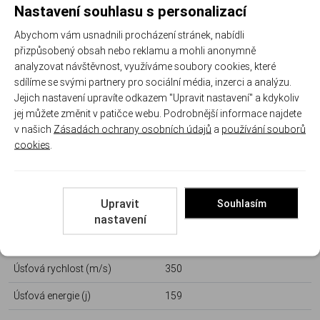
Nastavení souhlasu s personalizací
Další informace
Abychom vám usnadnili procházení stránek, nabídli
přizpůsobený obsah nebo reklamu a mohli anonymně
Kód produktu:
MAGT 10028841
analyzovat návštěvnost, využíváme soubory cookies, které
sdílíme se svými partnery pro sociální média, inzerci a analýzu.
Výrobce:
MAGTECH
Jejich nastavení upravíte odkazem "Upravit nastavení" a kdykoliv
jej můžete změnit v patičce webu. Podrobnější informace najdete
Parametry
v našich
Zásadách ochrany osobních údajů
a
používání souborů
cookies
.
Ráže:
22 Long Rifle
Hmotnost střely gramy /
2,59 / 40
Upravit
Souhlasím
grainy:
nastavení
Typ střely:
LRN CP
Úsťová rychlost (m/s)
350
Úsťová energie (j)
159