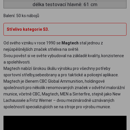
délka testovací hlavně: 61 cm
Balení: 50 ks nábojů
Střelivo kategorie S3.
Od svého vzniku v roce 1990 se
Magtech
stal jednou z
nejúspěšnějších značek střeliva na světě.
Svou pověst si ve světe vybudoval na základě kvality, konzistence
a spolehlivosti.
Magtech nabízí širokou škálu výrobku pro všechny potřeby
sportovní střelby,sebeobrany a pro taktické a policejní aplikace.
Magtech je členem CBC Global Ammunition, holdingové
společnosti pro několik renomovaných značek v odvětví malorážní
munice, včetně CBC, Magtech, MEN a Sinterfire, stejně jako New
Lachaussée a Fritz Werner – dvou mezinárodně uznávaných
společností specializujících se na stroje pro výrobu munice.