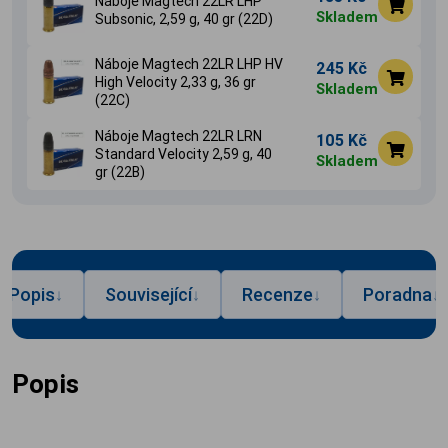
Náboje Magtech 22LR LHP
Skladem
Subsonic, 2,59 g, 40 gr (22D)
Náboje Magtech 22LR LHP HV
245 Kč
High Velocity 2,33 g, 36 gr
Skladem
(22C)
Náboje Magtech 22LR LRN
105 Kč
Standard Velocity 2,59 g, 40
Skladem
gr (22B)
Popis
Související
Recenze
Poradna
↓
↓
↓
↓
Popis