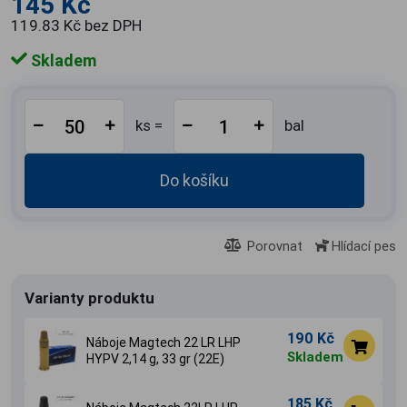
145 Kč
119.83 Kč bez DPH
Skladem
ks =
bal
Do košíku
Porovnat
Hlídací pes
Varianty produktu
190 Kč
Náboje Magtech 22 LR LHP
Skladem
HYPV 2,14 g, 33 gr (22E)
185 Kč