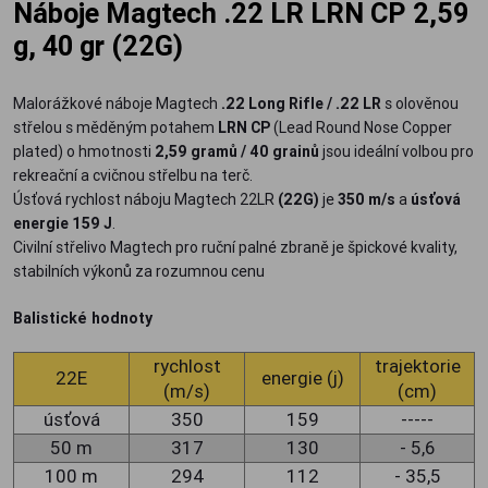
Náboje Magtech .22 LR LRN CP 2,59
g, 40 gr (22G)
Malorážkové náboje Magtech
.22 Long Rifle / .22 LR
s olověnou
střelou s měděným potahem
LRN CP
(Lead Round Nose Copper
plated) o hmotnosti
2,59 gramů / 40 grainů
jsou ideální volbou pro
rekreační a cvičnou střelbu na terč.
Úsťová rychlost náboju Magtech 22LR
(22G)
je
350 m/s
a
úsťová
energie 159 J
.
Civilní střelivo Magtech pro ruční palné zbraně je špickové kvality,
stabilních výkonů za rozumnou cenu
Balistické hodnoty
rychlost
trajektorie
22E
energie (j)
(m/s)
(cm)
úsťová
350
159
-----
50 m
317
130
- 5,6
100 m
294
112
- 35,5